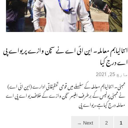
انتالیابم معاملہ۔ این ائی اے نے سچن وازے پر یواے پی
اے درج کیا
مارچ 25, 2021
ممبئی۔ انتالیابم معاملہ کے سلسلے میں قومی تحقیقاتی ادارے (این ائی اے)
نے ممبئی پولیس کے برطرف افیسر سچن وازے کے خلاف یو اے پی اے
معاملہ درج کیاہے۔یواے پی
Page
Page
→
Next
2
1