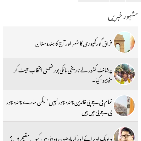
مشہور خبریں
فراق گورکھپوری کا شعر اور آج کا ہندوستان
پرشانت کشور نے تاریخی بانکی پور ضمنی انتخاب جیت کر
''ڈیبیو'' کیا۔
تمام بی جے پی قائدین چندہ چور نہیں ‘ لیکن سارے چندہ چور
بی جے پی میں ہیں
ویویک اوبرائے اور آر مادھون دوبئی میں کیوں مقیم ہیں ؟