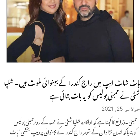
ہاٹ شاٹ ایپ میں راج کندرا کے بہنوائی ملوث ہیں۔ شلپا
شٹی نے ممبئی پولیس کو یہ بات بتائی ہے
جولائی 25, 2021
ممبئی۔ذرائع کا کہنا ہے کہ اداکارہ شلپا شٹی نے جمعہ کے روزممبئی پولیس
کوبتایاکہ لندن نژاد ان کے شوہر راج کندرا کے بہنوائی پردیپ بخشی‘ ہاٹ