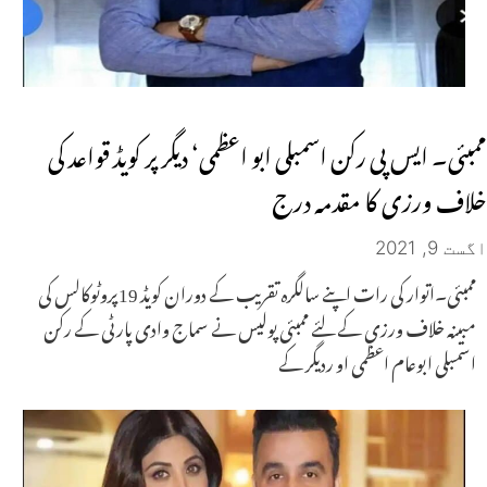
ممبئی۔ ایس پی رکن اسمبلی ابو اعظمی‘ دیگر پر کویڈ قواعد کی
خلاف ورزی کا مقدمہ درج
اگست 9, 2021
ممبئی۔اتوار کی رات اپنے سالگرہ تقریب کے دوران کویڈ 19پروٹوکالس کی
مبینہ خلاف ورزی کے لئے ممبئی پولیس نے سماج وادی پارٹی کے رکن
اسمبلی ابوعام اعظمی او ردیگر کے