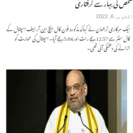
شخص کی بہار سے گرفتاری
اکتوبر 6, 2022
ایک سرکاری ترجمان نے کہاکہ مذکورہ فون کال ایچ این آر ایف اسپتال کے
کال سنٹر سے 12.57بجے رات اور5.04بجے آیا۔ اسپتال کی عمارت کو
اڑانے کی دھمکی آئی تھی۔