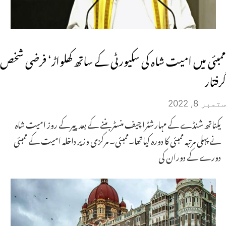
ممبئی میں امیت شاہ کی سکیورٹی کے ساتھ کھلواڑ‘ فرضی شخص
گرفتار
ستمبر 8, 2022
یکناتھ شنڈے کے مہارشٹرا چیف منسٹر بننے کے بعد پیرکے روز امیت شاہ
نے پہلی مرتبہ ممبئی کا دورہ کیاتھا۔ممبئی۔ مرکزی وزیر داخلہ امیت کے ممبئی
دورے کے دوران کی