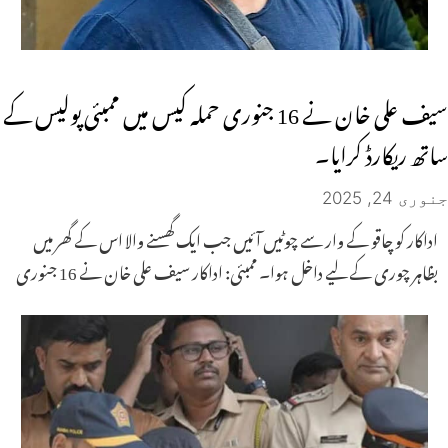
سیف علی خان نے 16 جنوری حملہ کیس میں ممبئی پولیس کے
ساتھ ریکارڈ کرایا۔
جنوری 24, 2025
اداکار کو چاقو کے وار سے چوٹیں آئیں جب ایک گھسنے والا اس کے گھر میں
بظاہر چوری کے لیے داخل ہوا۔ ممبئی: اداکار سیف علی خان نے 16 جنوری