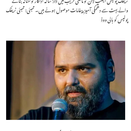
والے بہت سے دھمکی آمیز پیغامات موصول ہوئے ہیں۔ ممبئی: ممبئی ٹریفک
پولیس کو بالی ووڈ