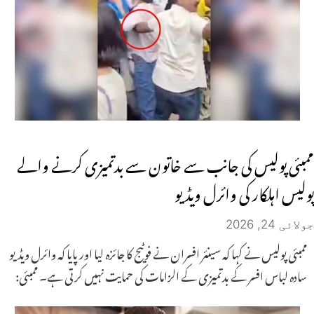
ممبئی پولیس کی جانب سے خاتون سے بدتمیزی کرنے والے
پولیس اہلکار کی وائرل ویڈیو
جولائی 24, 2026
ممبئی پولیس نے کہا کہ سینئر افسران نے فوٹیج کا جائزہ لیا اور پایا کہ وائرل ویڈیو
سادہ لباس افسر کے بدتمیزی کے الزامات کی حمایت نہیں کرتی ہے۔ ممبئی: