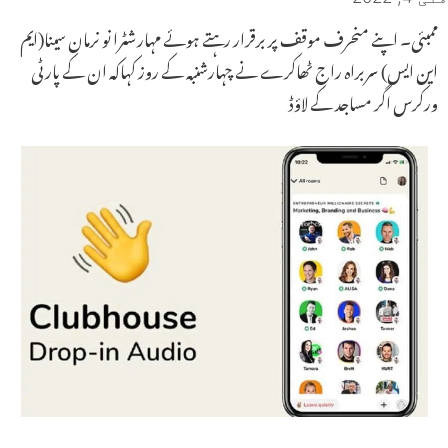
ممبئی۔ اپنے منحرف موقف پر برقرار رہتے ہوئے مہارشٹرا نو نرمان سینا(ایم
این ایس) سربراہ راج ٹھاکرے نے چہارشنبہ کے روز کہاکہ ان کے پارٹی
ورکرس اگر مساجد کے لاؤڈ