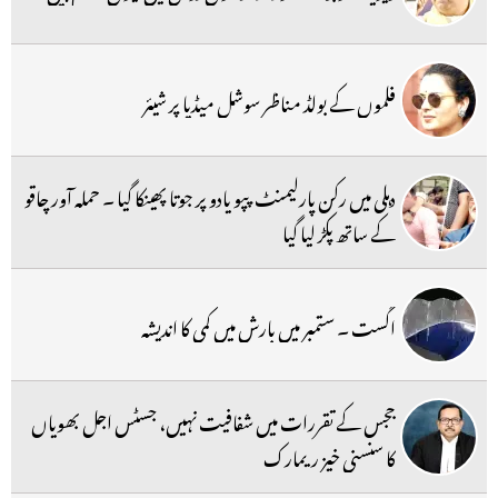
فلموں کے بولڈ مناظر سوشل میڈیا پر شیئر
دہلی میں رکن پارلیمنٹ پپو یادو پر جوتا پھینکا گیا ۔ حملہ آور چاقو
کے ساتھ پکڑ لیا گیا
اگست ۔ ستمبر میں بارش میں کمی کا اندیشہ
ججس کے تقررات میں شفافیت نہیں، جسٹس اجل بھویاں
کا سنسنی خیز ریمارک