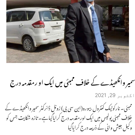
سمیر وانکھیڈے کے خلاف ممبئی میں ایک او رمقدمہ درج
اکتوبر 29, 2021
ممبئی۔ نارکوٹیک کنٹرول بیورو(این سی بی) زونل ڈائرکٹر سمیر وانکھیڈے کے
خلاف ممبئی پولیس میں ایک اورمقدمہ درج کرایاگیاہے۔ تازہ شکایت جس کو
وکیل جیش وانی کے ذریعہ درج کرایاگیا