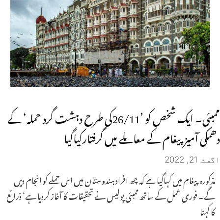
ممبئی۔ ایک شخص کو ’26/11کی طرح دہشت گرد حملہ‘ کے
دھمکی آمیز پیغام کے معاملے میں گرفتارکیاگیا
اگست 21, 2022
مذکورہ پیغام میں کہاگیاہے کہ چھ افراد ہندوستان میں اس حملے کو انجام دیں
گے۔ فوری عمل کے ساتھ ممبئی پولیس نے تحقیقات کا آغاز کردیا ہے‘ ذرائع
کا کہنا