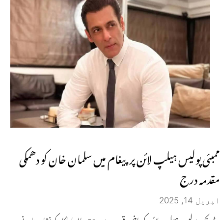
ممبئی پولیس ہیلپ لائن پر پیغام میں سلمان خان کو دھمکی
مقدمہ درج
اپریل 14, 2025
ٹریفک پولیس ہیلپ لائن کو ماضی قریب میں 59 سالہ اداکار کو نشانہ بنانے