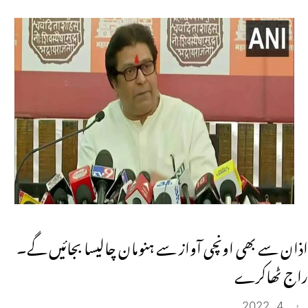
اذان سے بھی اونچی آواز سے ہنومان چالیسا بجائیں گے۔
راج ٹھاکرے
مئی 4, 2022