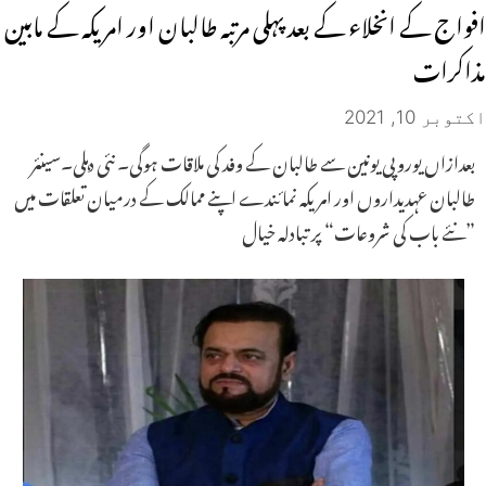
افواج کے انخلاء کے بعد پہلی مرتبہ طالبان اور امریکہ کے مابین
مذاکرات
اکتوبر 10, 2021
بعدازاں یوروپی یونین سے طالبان کے وفد کی ملاقات ہوگی۔ نئی دہلی۔سینئر
طالبان عہدیداروں اور امریکہ نمائندے اپنے ممالک کے درمیان تعلقات میں
”نئے باب کی شروعات“ پر تبادلہ خیال