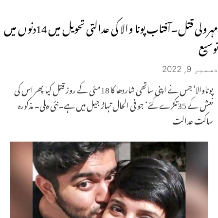
مہرولی قتل۔آفتاب پونا والا کی عدالتی تحویل میں 14دنوں میں
توسیع
دسمبر 9, 2022
پوناوالا‘ جس نے اپنی ساتھی شاردھا کا 18مئی کے روز قتل کیا پھر اس کی
نعش کے 35تکڑے کئے‘ جو فی الحال تہاڑ جیل میں ہے۔نئی دہلی۔ مذکورہ
ساکت عدالت