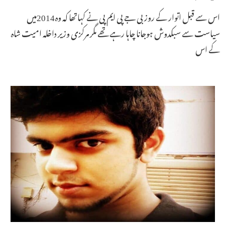
اس سے قبل اتوار کے روز بی جے پی ایم پی نے کہاتھا کہ وہ2014میں
سیاست سے سبکدوش ہوجانا چاہا رہے تھے مگر مرکزی وزیر داخلہ امیت شاہ
کے اس