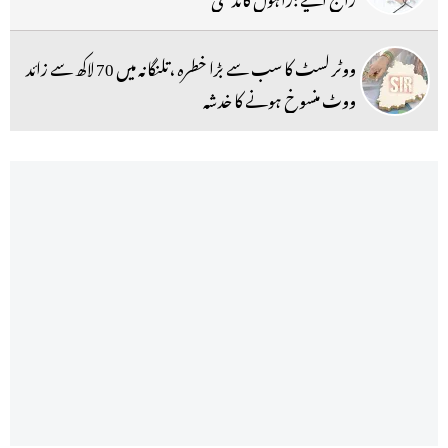
ووٹر لسٹ کا سب سے بڑا خطرہ ،تلنگانہ میں 70 لاکھ سے زائد
ووٹ منسوخ ہونے کا خدشہ