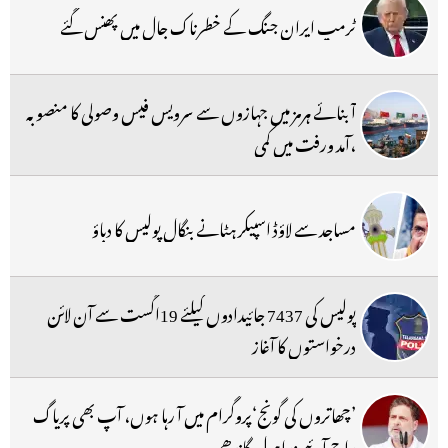
ٹرمپ ایران جنگ کے خطرناک جال میں پھنس گئے
آبنائے ہرمز میں جہازوں سے سرویس فیس وصولی کا منصوبہ
،آمد ورفت میں کمی
مساجد سے لاؤڈ اسپیکر ہٹانے بنگال پولیس کا دباؤ
پولیس کی 7437 جائیدادوں کیلئے 19اگست سے آن لائن
درخواستوں کا آغاز
’چھاتروں کی گونج‘پروگرام میں آ رہا ہوں، آپ بھی پریاگ
راج آئیے :راہول گاندھی