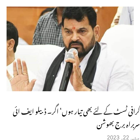
گرافی ٹسٹ کے لئے بھی تیار ہوں‘ اگر۔ ڈبیلو ایف ائی
سربراہ برج بھوشن
مئی 22, 2023