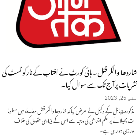
شاردھا والکر قتل۔ ہائی کورٹ نے افتاب کے نارکو ٹسٹ کی
نشریات پرآج تک سے سوال کیا۔
مئی 25, 2023
مذکورہ چیانل کے وکیل نے عرض کیاکہ شاردھا والکر قتل معاملے میں معلوما
ت پھیلانے پر حکم امتناعی کی وجہہ سے اس کے بنیادی حقوق کی خلاف
ورزی ہورہی ہے۔