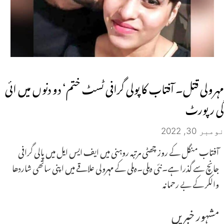
مہرولی قتل۔ آفتاب کا پولی گرافی ٹسٹ ختم‘ دو دنوں میں ائی
گی رپورٹ
نومبر 30, 2022
آفتاب منگل کے روز چھٹی مرتبہ روہنی میں ایف ایس ایل میں پالی گرافی
جانچ سے گذرا ہے۔نئی دہلی۔دہلی کے مہرولی علاقے میں اپنی ساتھی شاردھا
والکر کے بے رحمانہ
مشہور خبریں