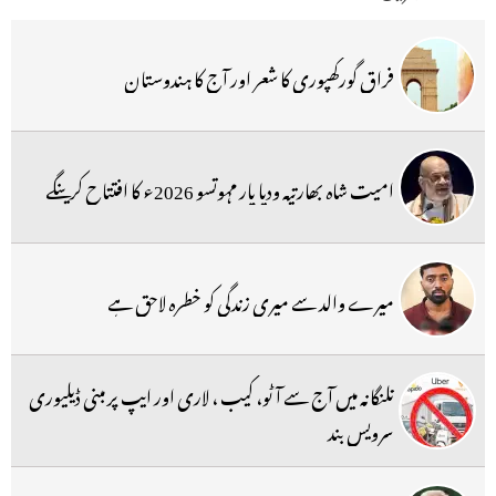
فراق گورکھپوری کا شعر اور آج کا ہندوستان
امیت شاہ بھارتیہ ودیا پار مہوتسو 2026ء کا افتتاح کرینگے
میرے والد سے میری زندگی کو خطرہ لاحق ہے
تلنگانہ میں آج سے آٹو، کیب ، لاری اور ایپ پر مبنی ڈیلیوری
سرویس بند