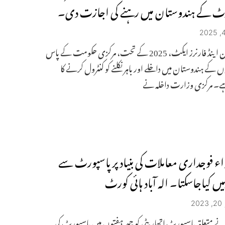
رٹ کے ہندوستان میں رہنے کی اجازت دی۔
امیگریشن اینڈ فارنرز ایکٹ، 2025 کے تحت، مرکزی حکومت کے پاس
 کے ہندوستان میں داخلے اور باہر نکلنے کو کنٹرول کرنے کا
ہے۔ مرکزی وزارت داخلہ نے
واء فوجداری معاملات کی بنیاد پر پاسپورٹ سے
ہیں کیاجاسکتا۔ الہ آباد ہائی کورٹ
2
ے متعلقہ پاسپورٹ اتھاریٹی کو چھ ہفتوں میں پاسپورٹ کی