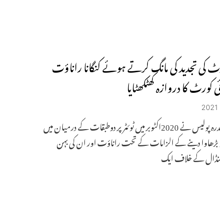
ٹ کی تجدید کی مانگ کرتے ہوئے کنگانا راناؤت
 کورٹ کا دروازہ کھٹکھٹایا
مذکورہ باندرہ پولیس نے 2020اکٹوبر میں ٹوئٹر پر دوطبقات کے درمیان میں
 بڑھاوا دینے کے الزامات کے تحت راناؤت اور ان کی بہن
چنڈال کے خلاف ایک