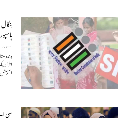
بنگال ا
پاسپورٹ ر
جنوری 5, 2026
افراد بی
اسپیشل ا
سی اے 