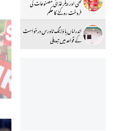
گھی اور دیگر غذائی مصنوعات کی
فروخت روکنے کا حکم
اندراماں ہا ؤزنگ ٹاورس درخواست
کے قواعد میں تبدیلی