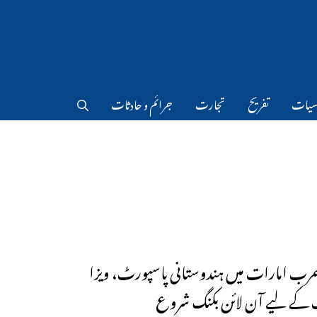
سیات
تفریح
تجارت
جرائم و حادثات
عرب امارات میں ہندوستانی پاسپورٹ، ویزا
 کے لیے آن لائن بکنگ شروع