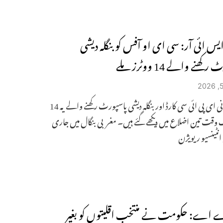
یس ائی آر: سی ای او آفس کو بنگلہ دیشی
کھنے والے 14 ووٹرز ملے
ہندوستانی ای پی ائی سی کارڈ اور بنگلہ دیشی پاسپورٹ رکھنے والے یہ 14
ک وقت تین اضلاع میں دیکھے گئے ہیں۔ مغربی بنگال میں جاری
نٹینسیو ریویژن
اے: حکومت نے منتخب اقلیتوں کو بغیر