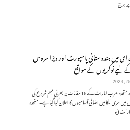
پر درج
ای میں ہندوستانی پاسپورٹ اور ویزا سروس
ے لیے نوکریوں کے مواقع
الہند نے متحدہ عرب امارات کے 16 مقامات پر بھرتی مہم شروع کی
یں سری لنکا میں اضافی آسامیوں کا اعلان کیا گیا ہے۔ متحدہ
رات (یو