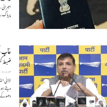
اجرائی 
پریاگ ر
عآپ رک
ضبط کر
فروری 2, 2023
اڈانی ان
دیتے ہو
دھوکے کا