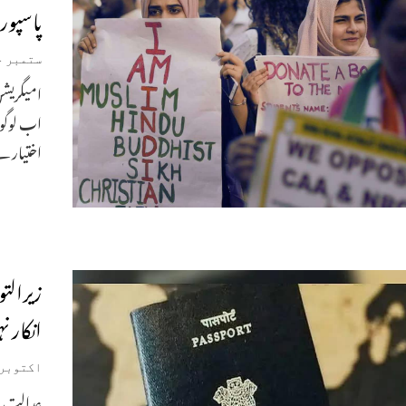
پاسپو
ستمبر 4, 2025
اب لوگوں
اختیار 
زیرالت
انکار ن
اکتوبر 20, 023
عدالت ن