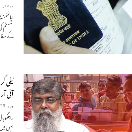
جولائی 6, 2026
اپائنٹم
سسٹم کی
کے سفار
ٹیلی گ
آئی آ
جون 29, 2026
راجگوپال 
جس میں و