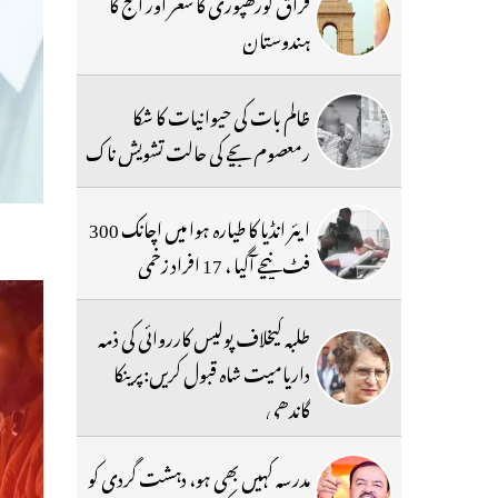
فراق گورکھپوری کا شعر اور آج کا
ہندوستان
ظالم بات کی حیوانیات کا شکا
رمعصوم بچے کی حالت تشویش ناک
ایئر انڈیا کا طیارہ ہوا میں اچانک 300
فٹ نیچے آگیا ، 17 افراد زخمی
طلبہ کیخلاف پولیس کارروائی کی ذمہ
داریامیت شاہ قبول کریں:پرینکا
گاندھی
مدرسہ کہیں بھی ہو، دہشت گردی کو