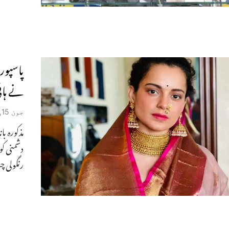
پاسپور
نے ہائی
جون 15, 2021
دشمنی کو
رنگولی 