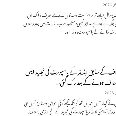
نٹ پورٹل زیادہ تر درخواست دہندگان کے لیے صرف واک ان
 جگہ لے لیتا ہے۔ ابوظہبی: متحدہ عرب امارات میں ہندوستان
ت خانے نے پاسپورٹ، ویزا اور
راف کے سابق ایڈیٹر کے پاسپورٹ کی تجدید ایس
ر حذف ہونے کے بعد رک گئی۔
نے کہا، “میں حیران تھا کیونکہ مجھے کوئی عوامی دستاویز نہیں ملی
وٹر شناختی کارڈ کو پاسپورٹ کی تجدید کے لیے لازمی دستاویز