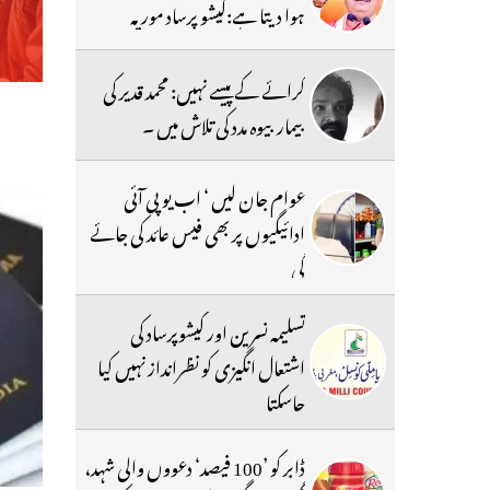
ہوا دیتا ہے:کیشو پرساد موریہ
کرائے کے پیسے نہیں: محمد قدیر کی
بیمار بیوہ مدد کی تلاش میں ۔
عوام جان لیں ‘ اب یو پی آئی
ادائیگیوں پر بھی فیس عائد کی جائے
گی
تسلیمہ نسرین اور کیشوپرساد کی
اشتعال انگیزی کو نظرانداز نہیں کیا
جاسکتا
ڈابر کو ’100 فیصد‘ دعووں والی شہد،