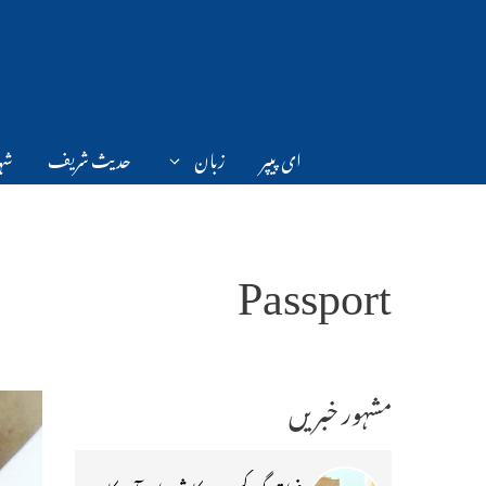
Ski
t
conten
ای پیپر
زبان
حدیث شریف
شہر
Passport
مشہور خبریں