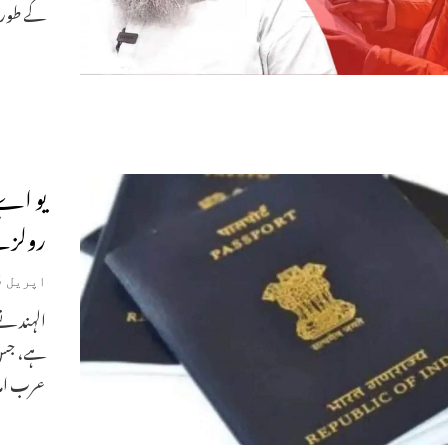
کے طور 
یو اے 
رولز ک
اپریل 25, 2026
ہے، جس م
عرب اما