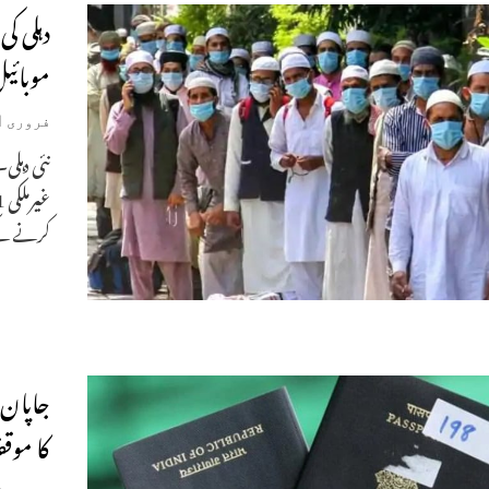
موبائ
فروری 21, 2021
نئی دہلی
کرنے کے
جاپان د
کا موق