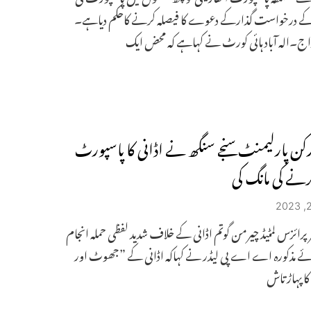
کے درخواست گذارکے دعوے کا فیصلہ کرنے کاحکم دیاہے۔
اج۔الہ آباد ہائی کورٹ نے کہاہے کہ محض ایک
ن پارلیمنٹ سنجے سنگھ نے اڈانی کا پاسپورٹ
نے کی مانگ کی
ٹر پرائزس لمٹیڈ چیرمن گوتم اڈانی کے خلاف شدید لفظی حملہ انجام
ئے مذکورہ اے اے پی لیڈر نے کہاکہ اڈانی کے ”جھوٹ اور
 پہاڑ تاش