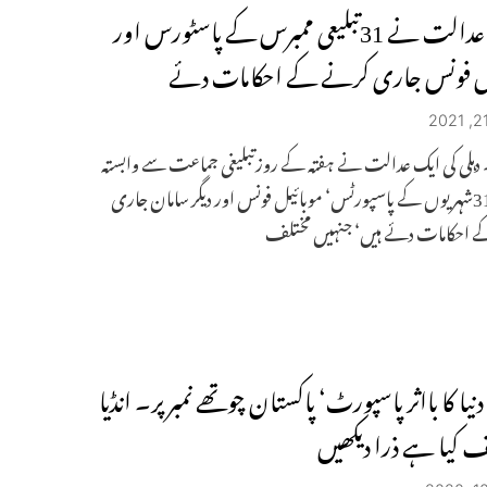
دہلی کی عدالت نے 31تبلیعی ممبرس کے پاسٹورس اور
یل فونس جاری کرنے کے احکامات دئے
۔ دہلی کی ایک عدالت نے ہفتہ کے روزتبلیغی جماعت سے وابستہ
غیرملکی 31شہریوں کے پاسپورٹس‘ موبائیل فونس اور دیگر سامان جاری
 احکامات دئے ہیں‘ جنہیں مختلف
نیا کا بااثر پاسپورٹ‘ پاکستان چوتھے نمبر پر۔ انڈیا
ف کیا ہے ذرا دیکھیں