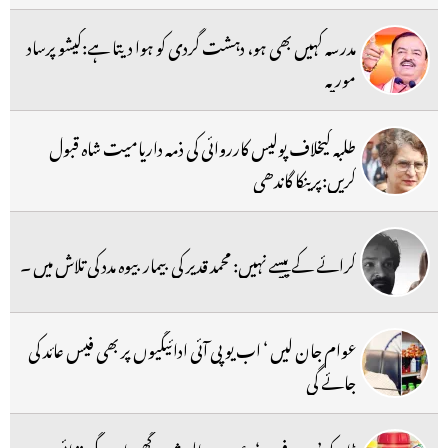
مدرسہ کہیں بھی ہو، دہشت گردی کو ہوا دیتا ہے:کیشو پرساد
موریہ
طلبہ کیخلاف پولیس کارروائی کی ذمہ داریامیت شاہ قبول
کریں:پرینکا گاندھی
کرائے کے پیسے نہیں: محمد قدیر کی بیمار بیوہ مدد کی تلاش میں ۔
عوام جان لیں ‘ اب یو پی آئی ادائیگیوں پر بھی فیس عائد کی
جائے گی