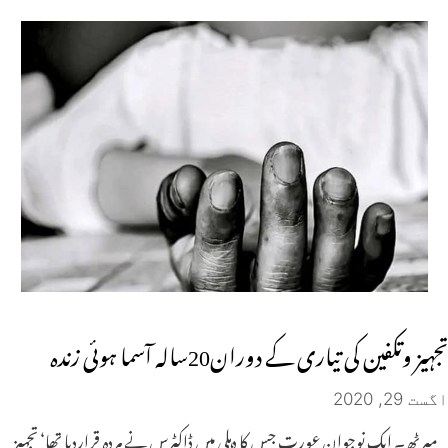
تجہیز وتکفین کی تیاری کے دوران20سالہ آسما ہوئی زندہ
اگست 29, 2020
میرٹھ۔ ایک نوجوان عورت جس کا دہلی میں ڈاکٹرس نے مردہ قراردیا تھا‘ تجہیز