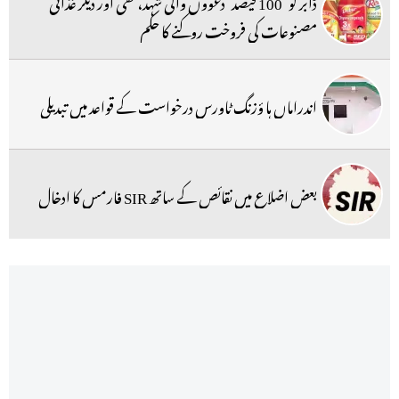
ڈابر کو ’100 فیصد‘ دعووں والی شہد، گھی اور دیگر غذائی
مصنوعات کی فروخت روکنے کا حکم
اندراماں ہا ؤزنگ ٹاورس درخواست کے قواعد میں تبدیلی
بعض اضلاع میں نقائص کے ساتھ SIR فارمس کا ادخال