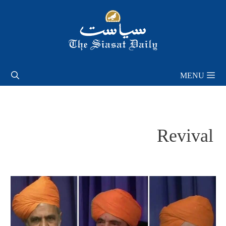
Skip
to
content
MENU
Revival