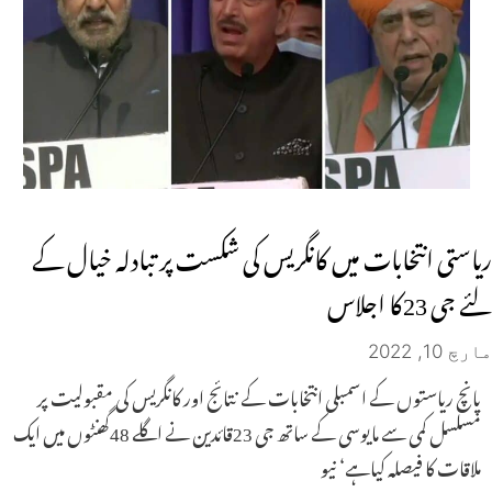
ریاستی انتخابات میں کانگریس کی شکست پر تبادلہ خیال کے
لئے جی 23کا اجلاس
مارچ 10, 2022
پانچ ریاستوں کے اسمبلی انتخابات کے نتائج اور کانگریس کی مقبولیت پر
مسلسل کمی سے مایوسی کے ساتھ جی 23قائدین نے اگلے 48گھنٹوں میں ایک
ملاقات کا فیصلہ کیاہے‘ نیو