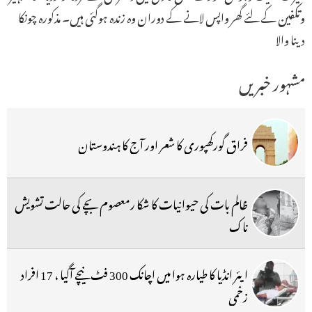
وتکفین کے لئے گھر واپس لانے کے دوران وہ زندہ ہوگئی ہیں۔ مذکورہ چونکا
دینا والا
مشہور خبریں
فراق گورکھپوری کا شعر اور آج کا ہندوستان
ظالم بات کی حیوانیات کا شکا رمعصوم بچے کی حالت تشویش
ناک
ایئر انڈیا کا طیارہ ہوا میں اچانک 300 فٹ نیچے آگیا ، 17 افراد
زخمی