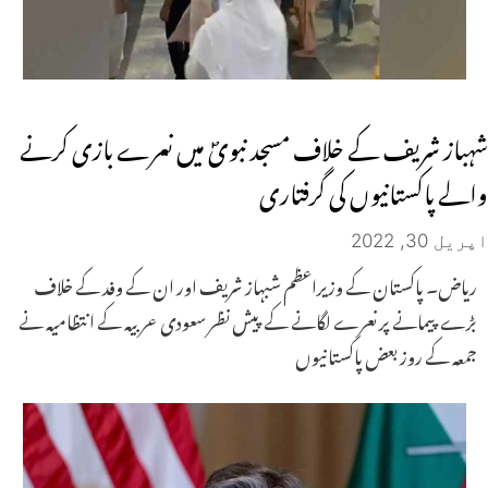
شہباز شریف کے خلاف مسجد نبویؐ میں نعرے بازی کرنے
والے پاکستانیوں کی گرفتاری
اپریل 30, 2022
ریاض۔ پاکستان کے وزیراعظم شبہاز شریف اور ان کے وفد کے خلاف
بڑے پیمانے پر نعرے لگانے کے پیش نظر سعودی عربیہ کے انتظامیہ نے
جمعہ کے روز بعض پاکستانیوں