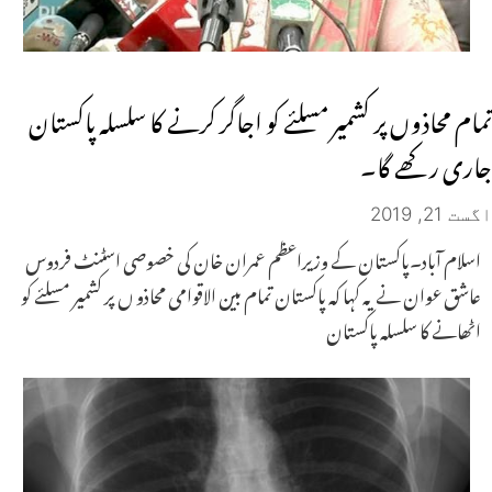
تمام محاذوں پر کشمیر مسلئے کو اجاگر کرنے کا سلسلہ پاکستان
جاری رکھے گا۔
اگست 21, 2019
اسلام آباد۔پاکستان کے وزیراعظم عمران خان کی خصوصی اسٹنٹ فردوس
عاشق عوان نے یہ کہا کہ پاکستان تمام بین الاقوامی محاذو ں پر کشمیر مسلئے کو
اٹھانے کا سلسلہ پاکستان