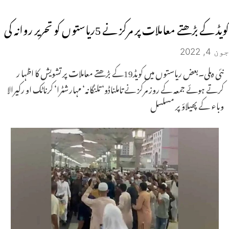
کویڈ کے بڑھتے معاملات پر مرکز نے 5ریاستوں کو تحریر روانہ کی
جون 4, 2022
نئی دہلی۔بعض ریاستوں میں کویڈ19کے بڑھتے معاملات پر تشویش کا اظہا ر
کرتے ہوئے جمعہ کے روز مرکز نے تاملناڈو‘ تلنگانہ‘ مہارشٹرا‘ کرناٹک او رکیرالا
وباء کے پھیلاؤ پر مسلسل