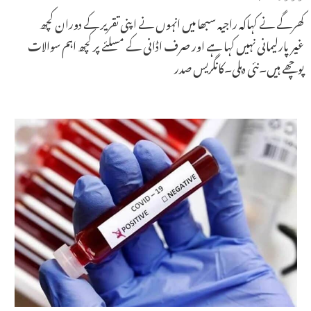
کھرگے نے کہاکہ راجیہ سبھا میں انہوں نے اپنی تقریر کے دوران کچھ
غیرپارلیمانی نہیں کہا ہے اور صرف اڈانی کے مسلئے پر کچھ اہم سوالات
پوچھے ہیں۔نئی دہلی۔کانگریس صدر