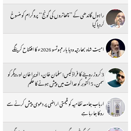
راہول گاندھی کے ’’چھاتروں کی گونج‘‘ پروگرام کو منسوخ
کردیا گیا
امیت شاہ بھارتیہ ودیا پار مہوتسو 2026ء کا افتتاح کرینگے
3 کروڑ روپئے کا فراڈ کیس: سلمان خان، الویرا خان اوردیگر کو
سمن، 5 اکتوبر کو عدالت میں پیش ہونے کا حکم
ارباب جامعہ نظامیہ کو قیمتی اراضی پر دعوی پیش کرنے سے
روکا جا رہا ہے