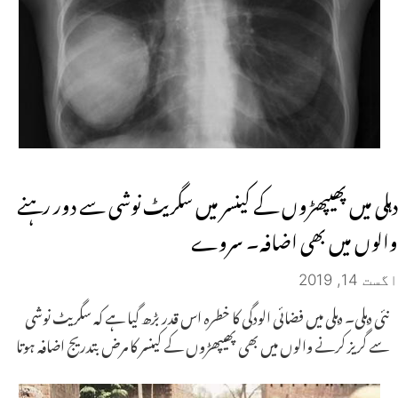
دہلی میں پھیپھڑوں کے کینسر میں سگریٹ نوشی سے دور رہنے
والوں میں بھی اضافہ۔ سروے
اگست 14, 2019
نئی دہلی۔ دہلی میں فضائی الودگی کا خطرہ اس قدر بڑھ گیا ہے کہ سگریٹ نوشی
سے گریز کرنے والوں میں بھی پھیپھڑوں کے کینسر کا مرض بتدریج اضافہ ہوتا