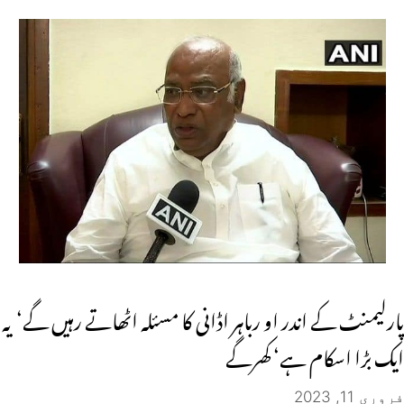
پارلیمنٹ کے اندر او رباہر اڈانی کا مسئلہ اٹھاتے رہیں گے‘ یہ
ایک بڑا اسکام ہے‘ کھرگے
فروری 11, 2023