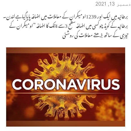
دسمبر 13, 2021
برطانیہ میں ایک اور 1239اومیکران کے معاملات میں اضافہ پایاگیاہےلندن۔
برطانیہ کے کویڈ چوکسی میں اضافہ سطح 3سے 4تک کا اضافہ ”اومیکران کے
تیزی کے ساتھ بڑھتے معاملات کی روشنی