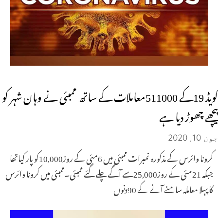
کویڈ 19کے 511000معاملات کے ساتھ ممبئی نے وہان شہر کو
پیچھے چھوڑ دیا ہے
جون 10, 2020
کرونا وائرس کے مذکورہ نمبرات ممبئی میں 6مئی کے روز10,000کو پار کیاتھا
جبکہ 21مئی کے روز25,000سے آگے چلے گئے ممبئی۔ممبئی میں کرونا وائرس
کا پہلا معاملہ سامنے آنے کے 90دنوں