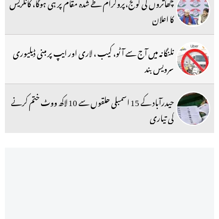
چھاتروں کی گونج،پروگرام طے شدہ مقام پر ہی ہوگا، کانگریس
کا اعلان
تلنگانہ میں آج سے آٹو، کیب ، لاری اور ایپ پر مبنی ڈیلیوری
سرویس بند
حیدرآباد کے 15 اسمبلی حلقوں سے 10 لاکھ ووٹ ختم کرنے
کی تیاری