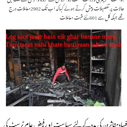
حالات پر تفصیلات پیش کرتے ہوئے کہاکہ ا ب تک 2902معاملات درج
تھے جبکہ کل سے 601نئے مثبت معاملات
فسادمتاثرین کی مددکے لئے سیاست او رفیض عام ٹرسٹ کی