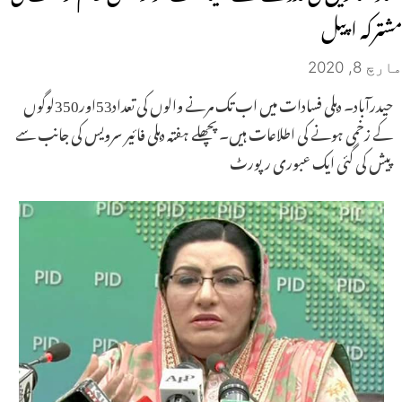
مشترکہ اپیل
مارچ 8, 2020
حیدرآباد۔ دہلی فسادات میں اب تک مرنے والوں کی تعداد53اور350لوگوں
کے زخمی ہونے کی اطلاعات ہیں۔ پچھلے ہفتہ دہلی فائیر سرویس کی جانب سے
پیش کی گئی ایک عبوری رپورٹ