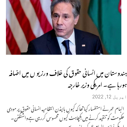
ہندوستان میں انسانی حقوق کی خلاف ورزیو ں میں اضافہ
ہورہا ہے۔ امریکی وزیر خارجہ
اپریل 12, 2022
الہام عمر نے استفسار کیاتھا کہ کیوں بائیڈن انتظامیہ انسانی حقوق پر مودی
حکومت کو تنقید کرنے میں ہکچاہٹ کیوں محسوس کررہی ہےواشنگٹن۔
امریکی نمائندہ الہام عمر کی جانب سے