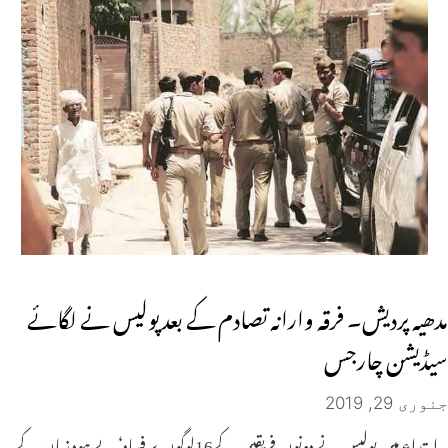
مدھیہ پردیش۔ فرقہ وارانہ تصادم کے بعد پولیس نے لگائے
سیڈیشن چارجس
جنوری 29, 2019
ابتداء میں پولیس نے دونوں فریقین کے16لوگوں پر فساد‘ بے ہود زبان کے