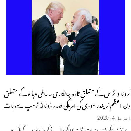
کرونا وائرس کے متعلق تازہ جانکاری۔عالمی وباء کے متعلق
وزیراعظم نریندر مودی کی امریکی صدر ڈونالڈ ٹرمپ سے بات
اپریل 4, 2020
جوائنٹ سکریٹری وزرات صحت لاؤاگروال نے کرونا وائرس کے ملک میں