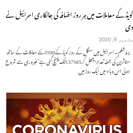
کویڈ کے معاملات میں ہر روز اضافہ کی جانکاری اسرائیل نے
دی
ستمبر 9, 2020
یروشلم۔ اسرائیل میں منگل کے روز کویڈ کے3590نئے معاملات کے ساتھ
متاثرین کی جملہ تعداد اچھل کر137565تک پہنچ گئی ہے‘ فبروری سے شروع
ہوئی اس وباء میں ایک روز میں