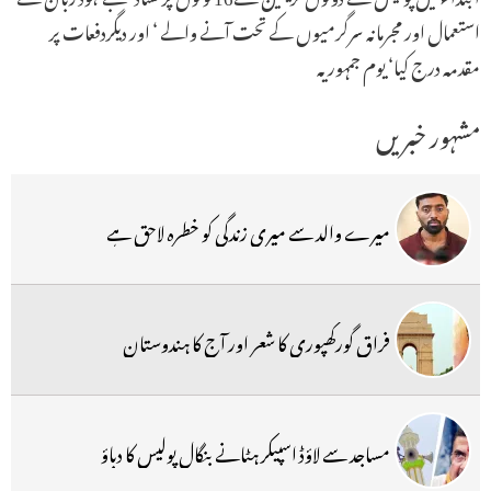
استعمال اور مجرمانہ سرگرمیوں کے تحت آنے والے ‘ اور دیگردفعات پر
مقدمہ درج کیا‘ یوم جمہوریہ
مشہور خبریں
میرے والد سے میری زندگی کو خطرہ لاحق ہے
فراق گورکھپوری کا شعر اور آج کا ہندوستان
مساجد سے لاؤڈ اسپیکر ہٹانے بنگال پولیس کا دباؤ