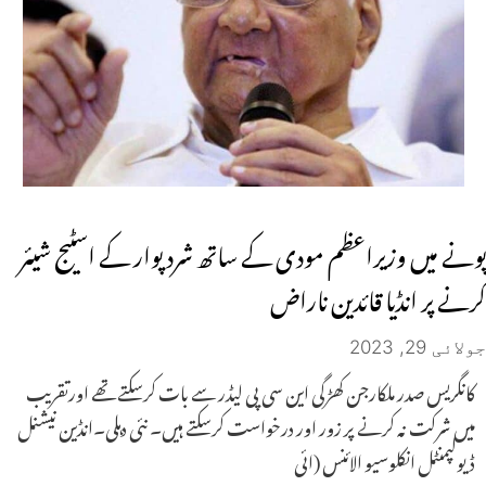
پونے میں وزیراعظم مودی کے ساتھ شرد پوار کے اسٹیج شیئر
کرنے پر انڈیا قائدین ناراض
جولائی 29, 2023
کانگریس صدر ملکارجن کھڑگی این سی پی لیڈر سے بات کرسکتے تھے اورتقریب
میں شرکت نہ کرنے پر زور اور درخواست کرسکتے ہیں۔ نئی دہلی۔انڈین نیشنل
ڈیولپمنٹل انکلوسیو الائنس (ائی