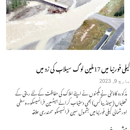
کیلی فورنیا میں 17ملین لوگ سیلاب کی زد میں
مارچ 9, 2023
مذکورہ کاؤنٹی نے مکینوں نے اپنے املاک کی حفاظت کے لئے ریتی کے
تھلیاں (سینڈ بیاگس) بھی دستیاب کرائے ہیںسین فرانسیسکو۔وسطی
اورشمالی کیلی فورنیا میں بشمول سین فرانسیسکو سمندری علاقہ
مشہور خبریں