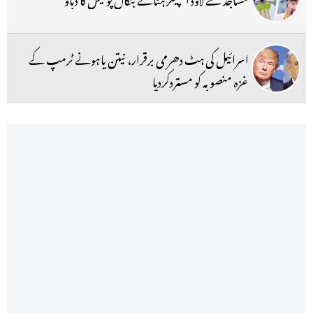
اسرائیل کی ہٹ دھرمی برقرار، نیتن یاہونے ٹرمپ کے
غزہ منصوبہ کو مستردکردیا