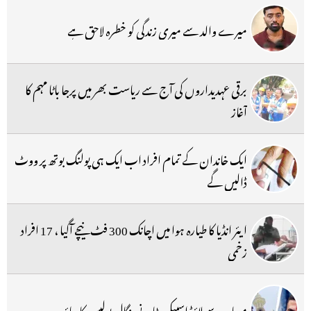
میرے والد سے میری زندگی کو خطرہ لاحق ہے
برقی عہدیداروں کی آج سے ریاست بھر میں پرجا باٹا مہم کا
آغاز
ایک خاندان کے تمام افراد اب ایک ہی پولنگ بوتھ پر ووٹ
ڈالیں گے
ایئر انڈیا کا طیارہ ہوا میں اچانک 300 فٹ نیچے آگیا ، 17 افراد
زخمی
مساجد سے لاؤڈ اسپیکر ہٹانے بنگال پولیس کا دباؤ