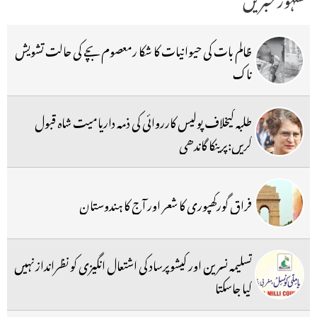
ظالم بات کی حیوانیات کا شکا رمعصوم بچے کی حالت تشویش
ناک
طلبہ کیخلاف پولیس کارروائی کی ذمہ داریامیت شاہ قبول
کریں:پرینکا گاندھی
فراق گورکھپوری کا شعر اور آج کا ہندوستان
تسلیمہ نسرین اور کیشوپرساد کی اشتعال انگیزی کو نظرانداز نہیں
کیا جاسکتا