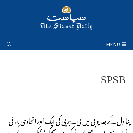
Skip
to
content
MENU
SPSB
اپنا دل کے بعد یوپی میں بی جے پی کی ایک اوراتحادی پارٹی
نے این ڈی اے چھوڑنے کی دی دھمکی‘ ممکن ہے ایس پی