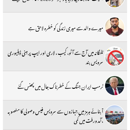
میرے والد سے میری زندگی کو خطرہ لاحق ہے
تلنگانہ میں آج سے آٹو، کیب ، لاری اور ایپ پر مبنی ڈیلیوری
سرویس بند
ٹرمپ ایران جنگ کے خطرناک جال میں پھنس گئے
آبنائے ہرمز میں جہازوں سے سرویس فیس وصولی کا منصوبہ
،آمد ورفت میں کمی