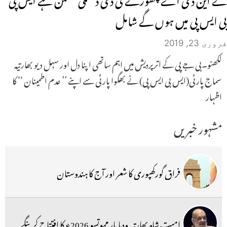
بی ایس پی میں ہوں گے شامل
فروری 23, 2019
لکھنو۔بی جے پی کے اترپردیش میں اہم ساتھی اپنا دل اور سہل دیو بھارتیہ
سماج پارٹی(ایس بی ایس پی) نے بھگوا پارٹی سے اپنے ’’ عدم اطمینان ‘‘ کا
اظہار
مشہور خبریں
فراق گورکھپوری کا شعر اور آج کا ہندوستان
امیت شاہ بھارتیہ ودیا پار مہوتسو 2026ء کا افتتاح کرینگے