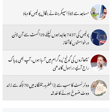
مساجد سے لاؤڈ اسپیکر ہٹانے بنگال پولیس کا دباؤ
پولیس کی 7437 جائیدادوں کیلئے 19اگست سے آن لائن
درخواستوں کا آغاز
’چھاتروں کی گونج‘پروگرام میں آ رہا ہوں، آپ بھی پریاگ
راج آئیے :راہول گاندھی
ووٹر لسٹ کا سب سے بڑا خطرہ ،تلنگانہ میں 70 لاکھ سے زائد
ووٹ منسوخ ہونے کا خدشہ