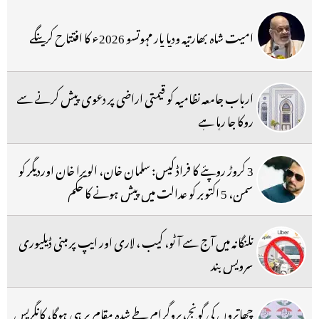
امیت شاہ بھارتیہ ودیا پار مہوتسو 2026ء کا افتتاح کرینگے
ارباب جامعہ نظامیہ کو قیمتی اراضی پر دعوی پیش کرنے سے
روکا جا رہا ہے
3 کروڑ روپئے کا فراڈ کیس: سلمان خان، الویرا خان اوردیگر کو
سمن، 5 اکتوبر کو عدالت میں پیش ہونے کا حکم
تلنگانہ میں آج سے آٹو، کیب ، لاری اور ایپ پر مبنی ڈیلیوری
سرویس بند
چھاتروں کی گونج،پروگرام طے شدہ مقام پر ہی ہوگا، کانگریس