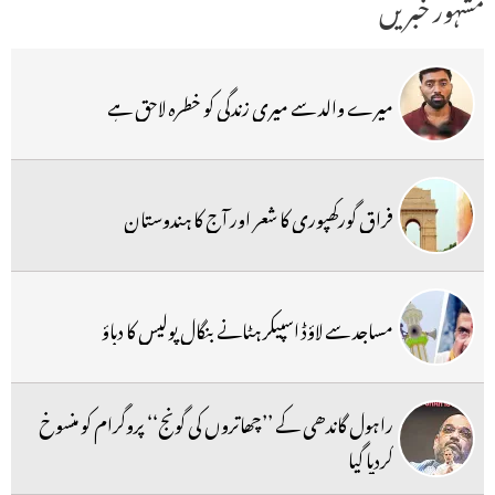
مشہور خبریں
میرے والد سے میری زندگی کو خطرہ لاحق ہے
فراق گورکھپوری کا شعر اور آج کا ہندوستان
مساجد سے لاؤڈ اسپیکر ہٹانے بنگال پولیس کا دباؤ
راہول گاندھی کے ’’چھاتروں کی گونج‘‘ پروگرام کو منسوخ
کردیا گیا