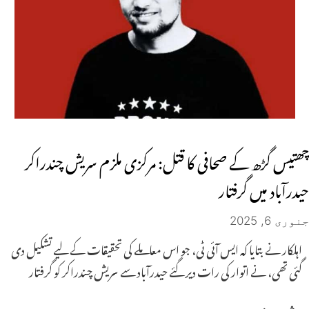
چھتیس گڑھ کے صحافی کا قتل: مرکزی ملزم سریش چندراکر
حیدرآباد میں گرفتار
جنوری 6, 2025
اہلکار نے بتایا کہ ایس آئی ٹی، جو اس معاملے کی تحقیقات کے لیے تشکیل دی
گئی تھی، نے اتوار کی رات دیر گئے حیدرآباد سے سریش چندراکر کو گرفتار