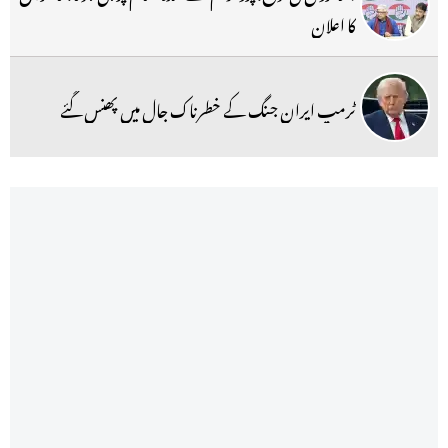
کا اعلان
ٹرمپ ایران جنگ کے خطرناک جال میں پھنس گئے