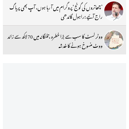
’چھاتروں کی گونج‘پروگرام میں آ رہا ہوں، آپ بھی پریاگ
راج آئیے :راہول گاندھی
ووٹر لسٹ کا سب سے بڑا خطرہ ،تلنگانہ میں 70 لاکھ سے زائد
ووٹ منسوخ ہونے کا خدشہ