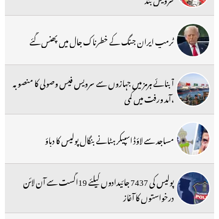
ٹرمپ ایران جنگ کے خطرناک جال میں پھنس گئے
آبنائے ہرمز میں جہازوں سے سرویس فیس وصولی کا منصوبہ
،آمد ورفت میں کمی
مساجد سے لاؤڈ اسپیکر ہٹانے بنگال پولیس کا دباؤ
پولیس کی 7437 جائیدادوں کیلئے 19اگست سے آن لائن
درخواستوں کا آغاز