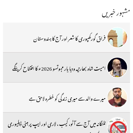
مشہور خبریں
فراق گورکھپوری کا شعر اور آج کا ہندوستان
امیت شاہ بھارتیہ ودیا پار مہوتسو 2026ء کا افتتاح کرینگے
میرے والد سے میری زندگی کو خطرہ لاحق ہے
تلنگانہ میں آج سے آٹو، کیب ، لاری اور ایپ پر مبنی ڈیلیوری
سرویس بند