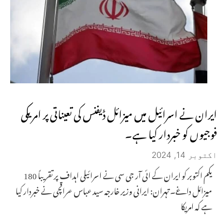
ایران نے اسرائیل میں میزائل ڈیفنس کی تعیناتی پر امریکی
فوجیوں کو خبردار کیا ہے۔
اکتوبر 14, 2024
یکم اکتوبر کو ایران کے ائی آر جی سی نے اسرائیلی اہداف پر تقریباً 180
میزائل داغے۔ تہران: ایرانی وزیر خارجہ سید عباس عراقچی نے خبردار کیا
ہے کہ امریکا