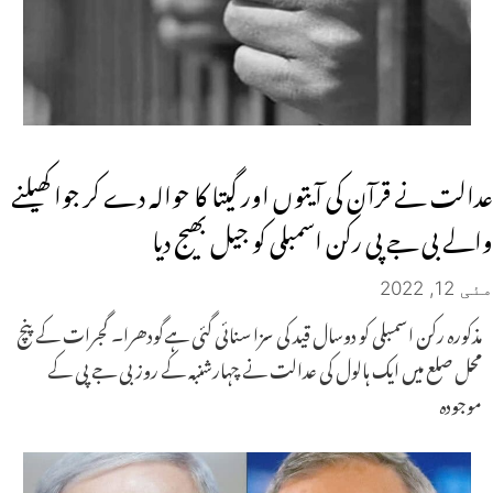
عدالت نے قرآن کی آیتوں اور گیتا کا حوالہ دے کر جوا کھیلنے
والے بی جے پی رکن اسمبلی کو جیل بھیج دیا
مئی 12, 2022
مذکورہ رکن اسمبلی کو دوسال قید کی سزا سنائی گئی ہےگودھرا۔ گجرات کے پنچ
محل صلع میں ایک ہالول کی عدالت نے چہارشنبہ کے روز بی جے پی کے
موجودہ