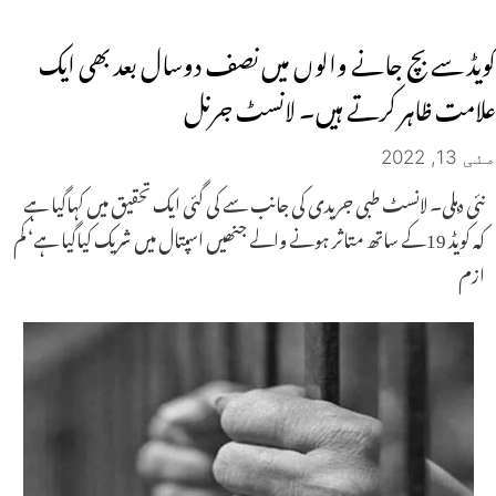
کویڈ سے بچ جانے والوں میں نصف دوسال بعد بھی ایک
علامت ظاہر کرتے ہیں۔ لانسٹ جرنل
مئی 13, 2022
نئی دہلی۔ لانسٹ طبی جریدی کی جانب سے کی گئی ایک تحقیق میں کہاگیا ہے
کہ کویڈ 19کے ساتھ متاثر ہونے والے جنھیں اسپتال میں شریک کیاگیا ہے‘ کم
ازم