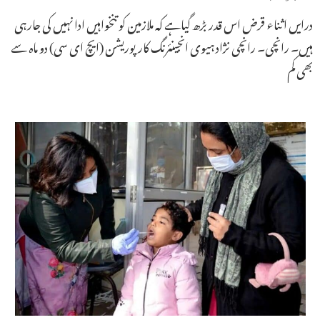
درایں اثناء قرض اس قدر بڑھ گیاہے کہ ملازمین کو تنخواہیں ادا نہیں کی جارہی
ہیں۔ رانچی۔ رانچی نژاد ہیوی انجینئرنگ کارپوریشن (ایچ ای سی) دو ماہ سے
بھی کم