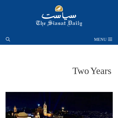
Skip
to
content
MENU
Two Years