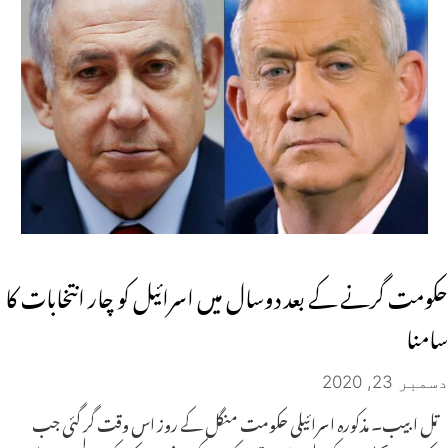
حکومت گرنے کے بعد دوسال میں اسرائیل کو چار انتخابات کا
سامنا
دسمبر 23, 2020
تل ابیب۔ مذکورہ اسرائیلی حکومت منگل کے روز اس وقت گر گئی جب