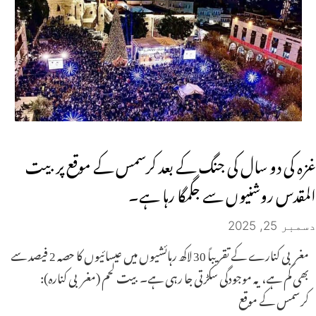
غزہ کی دو سال کی جنگ کے بعد کرسمس کے موقع پر بیت
المقدس روشنیوں سے جگمگا رہا ہے۔
دسمبر 25, 2025
مغربی کنارے کے تقریباً 30 لاکھ رہائشیوں میں عیسائیوں کا حصہ 2 فیصد سے
بھی کم ہے، یہ موجودگی سکڑتی جا رہی ہے۔ بیت لحم (مغربی کنارہ):
کرسمس کے موقع