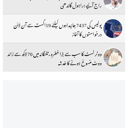
راج آئیے :راہول گاندھی
پولیس کی 7437 جائیدادوں کیلئے 19اگست سے آن لائن
درخواستوں کا آغاز
ووٹر لسٹ کا سب سے بڑا خطرہ ،تلنگانہ میں 70 لاکھ سے زائد
ووٹ منسوخ ہونے کا خدشہ