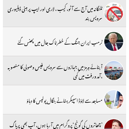
تلنگانہ میں آج سے آٹو، کیب ، لاری اور ایپ پر مبنی ڈیلیوری
سرویس بند
ٹرمپ ایران جنگ کے خطرناک جال میں پھنس گئے
آبنائے ہرمز میں جہازوں سے سرویس فیس وصولی کا منصوبہ
،آمد ورفت میں کمی
مساجد سے لاؤڈ اسپیکر ہٹانے بنگال پولیس کا دباؤ
’چھاتروں کی گونج‘پروگرام میں آ رہا ہوں، آپ بھی پریاگ