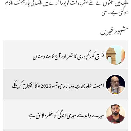
ملک میں بجٹوں کے لئے مقرر وقت کوپورا کرنے میں ملک کی پارلیمنٹ ناکام
ہوگئی ہے۔ سی
مشہور خبریں
فراق گورکھپوری کا شعر اور آج کا ہندوستان
امیت شاہ بھارتیہ ودیا پار مہوتسو 2026ء کا افتتاح کرینگے
میرے والد سے میری زندگی کو خطرہ لاحق ہے