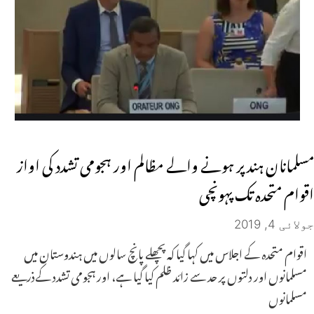
مسلمانان ہند پر ہونے والے مظالم اور ہجومی تشدد کی اواز
اقوام متحدہ تک پہونچی
جولائی 4, 2019
اقوام متحدہ کے اجلاس میں کہا گیا کہ پچھلے پانچ سالوں میں ہندوستان میں
مسلمانوں اور دلتوں پر حد سے زائد ظلم کیا گیا ہے، اور ہجومی تشدد کےذریعے
مسلمانوں