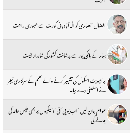
افضال انصاری کو الٰہ آباد ہائی کورٹ سے عبوری راحت
بہار کے بانکی پور سے پرشانت کشورکی شاندار جیت
پرائیویٹ اسکول کی تشہیر کرنے والے کھمم کے سرکاری ٹیچر
نے استعفیٰ دے دیا۔
عوام جان لیں ‘ اب یو پی آئی ادائیگیوں پر بھی فیس عائد کی
جائے گی