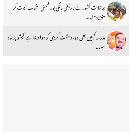
پرشانت کشور نے تاریخی بانکی پور ضمنی انتخاب جیت کر
''ڈیبیو'' کیا۔
مدرسہ کہیں بھی ہو، دہشت گردی کو ہوا دیتا ہے:کیشو پرساد
موریہ