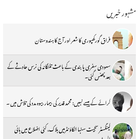
مشہور خبریں
فراق گورکھپوری کا شعر اور آج کا ہندوستان
سعودی سفری پابندی کے باعث تلنگانہ کی نرس حادثے کے
بعد پھنس گئی۔
کرائے کے پیسے نہیں: محمد قدیر کی بیمار بیوہ مدد کی تلاش میں ۔
گینگسٹر سجیت سنہا انکاؤنٹرمیں ہلاک، کئی اضلاع میں ہائی
الرٹ