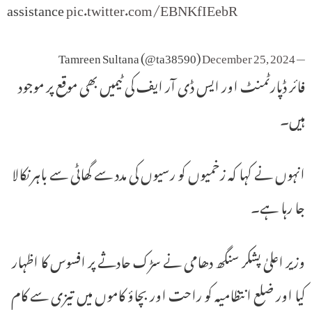
assistance
pic.twitter.com/EBNKfIEebR
December 25, 2024
— Tamreen Sultana (@ta38590)
فائر ڈپارٹمنٹ اور ایس ڈی آر ایف کی ٹیمیں بھی موقع پر موجود
ہیں۔
انہوں نے کہا کہ زخمیوں کو رسیوں کی مدد سے گھاٹی سے باہر نکالا
جا رہا ہے۔
وزیر اعلیٰ پشکر سنگھ دھامی نے سڑک حادثے پر افسوس کا اظہار
کیا اور ضلع انتظامیہ کو راحت اور بچاؤ کاموں میں تیزی سے کام