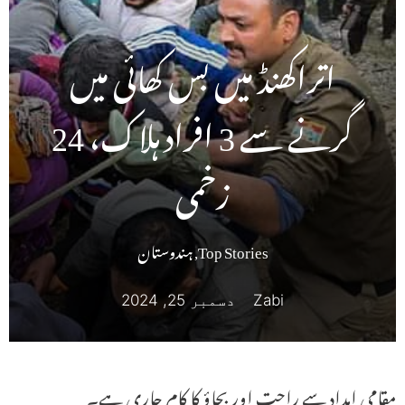
اتراکھنڈ میں بس کھائی میں
گرنے سے 3 افراد ہلاک، 24
زخمی
Top Stories
,
ہندوستان
Zabi
دسمبر 25, 2024
مقامی امداد سے راحت اور بچاؤ کا کام جاری ہے۔