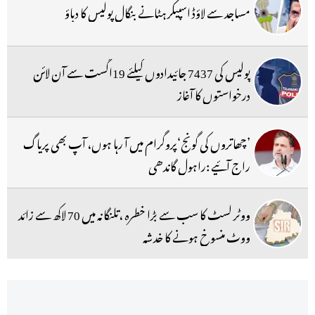
مساجد سے لاؤڈ اسپیکر ہٹانے بنگال پولیس کا دباؤ
پولیس کی 7437 جائیدادوں کیلئے 19اگست سے آن لائن
درخواستوں کا آغاز
’چھاتروں کی گونج‘پروگرام میں آ رہا ہوں، آپ بھی پریاگ
راج آئیے :راہول گاندھی
ووٹر لسٹ کا سب سے بڑا خطرہ ،تلنگانہ میں 70 لاکھ سے زائد
ووٹ منسوخ ہونے کا خدشہ