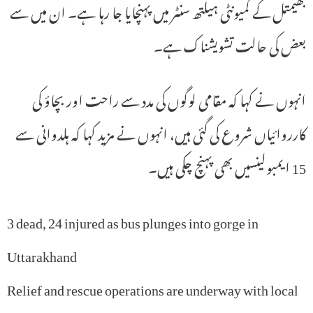
بھیمتل کے کمیونٹی ہیلتھ سنٹر میں پہنچایا جا رہا ہے۔ ان میں سے
بعض کی حالت تشویشناک ہے۔
انہوں نے کہا کہ مقامی لوگوں کی مدد سے راحت اور بچاؤ کی
کارروائیاں شروع کی گئی ہیں، انہوں نے مزید کہا کہ ہلدوانی سے
15 ایمبولینسیں بھی پہنچ چکی ہیں۔
3 dead, 24 injured as bus plunges into gorge in
Uttarakhand
Relief and rescue operations are underway with local