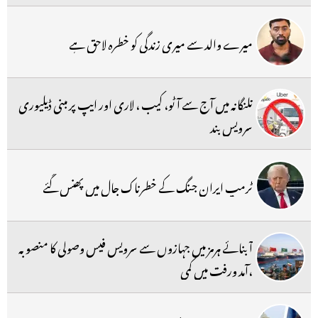
میرے والد سے میری زندگی کو خطرہ لاحق ہے
تلنگانہ میں آج سے آٹو، کیب ، لاری اور ایپ پر مبنی ڈیلیوری
سرویس بند
ٹرمپ ایران جنگ کے خطرناک جال میں پھنس گئے
آبنائے ہرمز میں جہازوں سے سرویس فیس وصولی کا منصوبہ
،آمد ورفت میں کمی