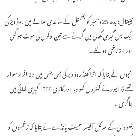
نینیتال: بدھ 25 دسمبر کو بھمتل کے سالدی علاقے میں روڈ ویز کی
ایک بس گہری کھائی میں گرنے سے تین لوگوں کی موت ہو گئی
اور 24 زخمی ہو گئے۔
انہوں نے بتایا کہ اتراکھنڈ روڈ ویز کی بس جس میں 27 افراد سوار
تھے ڈرائیور نے کنٹرول کھو دیا اور گاڑی 1500 گہری کھائی میں
جاگری۔
بھووالی کے سرکل آفیسر سمیت پانڈے نے بتایا کہ زخمیوں کو