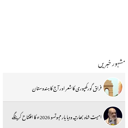
مشہور خبریں
فراق گورکھپوری کا شعر اور آج کا ہندوستان
امیت شاہ بھارتیہ ودیا پار مہوتسو 2026ء کا افتتاح کرینگے