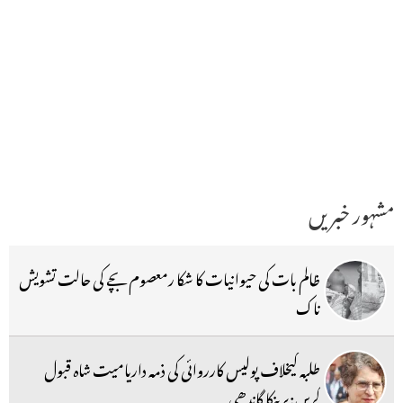
مشہور خبریں
ظالم بات کی حیوانیات کا شکا رمعصوم بچے کی حالت تشویش
ناک
طلبہ کیخلاف پولیس کارروائی کی ذمہ داریامیت شاہ قبول
کریں:پرینکا گاندھی