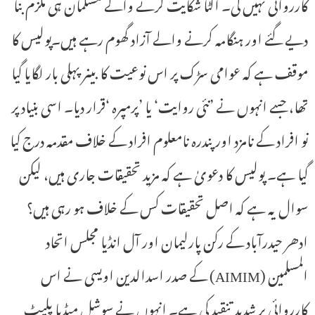
کارروائی نہیں کی۔ الٹا شکایت کرنے والے مسلمان ہی ملزم بنا
دیے گئے اور ہنگامہ کرنے والے آزاد گھوم رہے ہیں۔پولیس کا
موقف ہے کہ عوامی سڑک پر اس نوعیت کا بینر پہلی بار لگایا گیا
تھا، جسے انہوں نے ’نئی روایت‘ یا ’پرمپرہ ‘قرار دیا۔ اسی بنیاد پر
نو افراد کے نامزد اور پندرہ نامعلوم افراد کے خلاف مقدمہ درج کیا
گیا ہے۔ پولیس کا دعویٰ ہے کہ مزید تحقیقات جاری ہیں، لیکن
سوال یہ ہے کہ اصل تحقیقات کس کے خلاف ہو رہی ہیں؟
ادھر حیدرآباد کے رکن پارلیمان اور آل انڈیا مجلس اتحاد
المسلمین (AIMIM) کے صدر اسدالدین اویسی نے اس
کارروائی پر شدید تنقید کی ہے۔ انہوں نے سوشل میڈیا پلیٹ