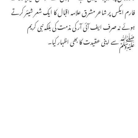
فارم ایکس پر شاعر مشرق علامہ اقبال کا ایک شعر شیئر کرتے
ہوئے نہ صرف ایف آئی آر کی مذمت کی بلکہ نبی کریم
ﷺسے اپنی عقیدت کا بھی اظہار کیا۔