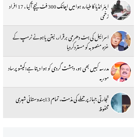
ایئر انڈیا کا طیارہ ہوا میں اچانک 300 فٹ نیچے آگیا ، 17 افراد
زخمی
اسرائیل کی ہٹ دھرمی برقرار، نیتن یاہونے ٹرمپ کے
غزہ منصوبہ کو مستردکردیا
مدرسہ کہیں بھی ہو، دہشت گردی کو ہوا دیتا ہے:کیشو پرساد
موریہ
تجارتی جہاز پر حملے کی مذمت، تمام 13ہندوستانی شہری
محفوظ