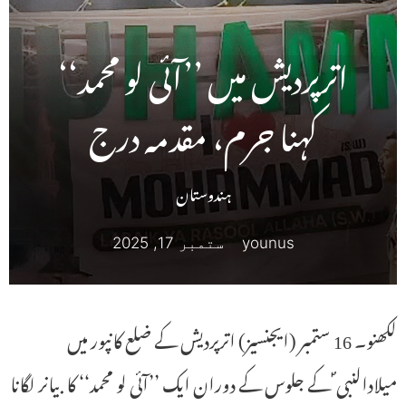
اترپردیش میں ’’آئی لو محمد‘‘
کہنا جرم، مقدمہ درج
ہندوستان
younus
ستمبر 17, 2025
لکھنو۔ 16 ستمبر (ایجنسیز) اترپردیش کے ضلع کانپور میں
میلادالنبی ؐ کے جلوس کے دوران ایک ’’آئی لو محمد‘‘ کا بیانر لگانا