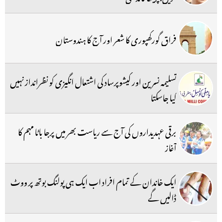
فراق گورکھپوری کا شعر اور آج کا ہندوستان
تسلیمہ نسرین اور کیشوپرساد کی اشتعال انگیزی کو نظرانداز نہیں
کیا جاسکتا
برقی عہدیداروں کی آج سے ریاست بھر میں پرجا باٹا مہم کا
آغاز
ایک خاندان کے تمام افراد اب ایک ہی پولنگ بوتھ پر ووٹ
ڈالیں گے