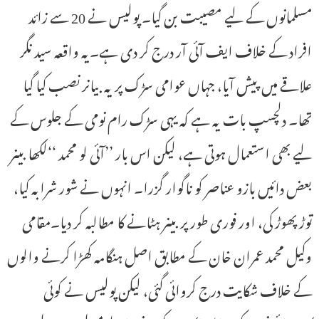
مسلمانوں کے لیے مصیبت بن گیا۔ پولیس نے 20 سے زائد
افراد کے خلاف ایف آئی آر درج کر دی ہے۔یہ واقعہ سید نگر
علاقے میں پیش آیا، جہاں عوامی سڑک پر یہ بیانر نصب کیا گیا
تھا۔ دلچسپ بات یہ ہے کہ یہی سڑک رام نومی کے جلوس کے
لیے بھی استعمال ہوتی ہے، لیکن اس بار ’’آئی لو محمد ‘‘لکھا بینر
بعض دائیں بازو عناصر کو ناگوار گزرا۔ انہوں نے شور شرابہ کیا،
توڑ پھوڑ کی، اور فوری طور پر بینر ہٹانے کا مطالبہ کر دیا۔مقامی
وکیل محمد عمران خان کے مطابق اصل ہنگامہ کھڑا کرنے والوں
کے خلاف شکایت درج کروائی گئی، لیکن پولیس نے کوئی