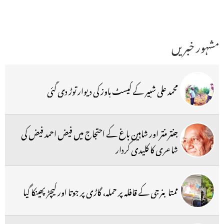
مشہور خبریں
محمد علی شبیر کے گیسٹ ہاوز کی دیوار توڑ دی گئی
جنتر منتر اور شاہین باغ کے احتجاج میں فیض احمد فیض کی
شاعری کا کلیدی کردار
ممتا بنرجی کے قافلہ پر حملہ، گاڑی پر جوتا اور کیچڑ پھینکا گیا