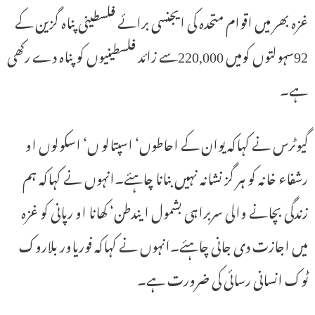
غزہ بھر میں اقوام متحدہ کی ایجنسی برائے فلسطینی پناہ گزین کے
92سہولتوں کومیں 220,000سے زائد فلسطینیوں کو پناہ دے رکھی
ہے۔
گیوٹرس نے کہاکہ یوان کے احاطوں‘ اسپتالو ں‘ اسکولوں او
رشفاء خانہ کو ہر گز نشانہ نہیں بنانا چاہئے۔انہوں نے کہاکہ ہم
زندگی بچانے والی سربراہی بشمول ایندطن‘ کھانا او رپانی کو غزہ
میں اجازت دی جانی چاہئے۔انہوں نے کہاکہ فوریاور بلاروک
ٹوک انسانی رسائی کی ضرورت ہے۔