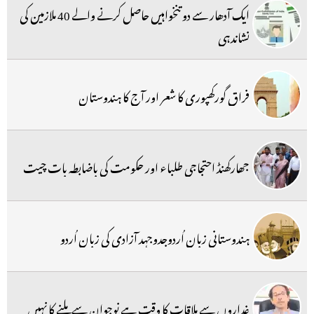
ایک آدھار سے دو تنخواہیں حاصل کرنے والے 40 ملازمین کی
نشاندہی
فراق گورکھپوری کا شعر اور آج کا ہندوستان
جھارکھنڈ احتجاجی طلباء اور حکومت کی باضابطہ بات چیت
ہندوستانی زبان اُردوجدوجہد آزادی کی زبان اُردو
غداروں سے ملاقات کا وقت ہے نوجوان سے ملنے کا نہیں