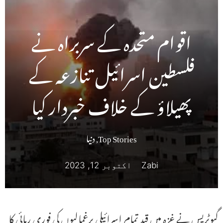
اقوام متحدہ کے سربراہ نے
فلسطین اسرائیل تنازعہ کے
پھیلاؤ کے خلاف خبردار کیا
Top Stories
,
دنیا
Zabi
اکتوبر 12, 2023
گیوٹریس نے غزہ میں قید تمام اسرائیلی یرغمالیوں کی فوری رہائی کا