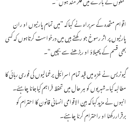
حملوں کے بارے میں فکر مند ہوں“۔
اقوام متحدہ کے سربراہ نے کہاکہ ”میں تمام پارٹیوں او ران
پارٹیوں پر اثر رسوخ جو رکھتے ہیں میں درخواست کرتاہوں کہ کسی
بھی قسم کے پھیلاؤ او ربڑھنے سے بچیں“۔
گیوٹریس نے غزہ میں قید تمام اسرائیلی یرغمالیوں کی فوری رہائی کا
مطالبہ کیا۔شہریوں کو ہر حال میں تحفظ فراہم کیاجانا چاہئے۔
انہوں نے مزیدکہاکہ بین الاقوامی انسانی قانون کا احترام کو
برقراررکھنا او راحترام کرنا چاہئے۔