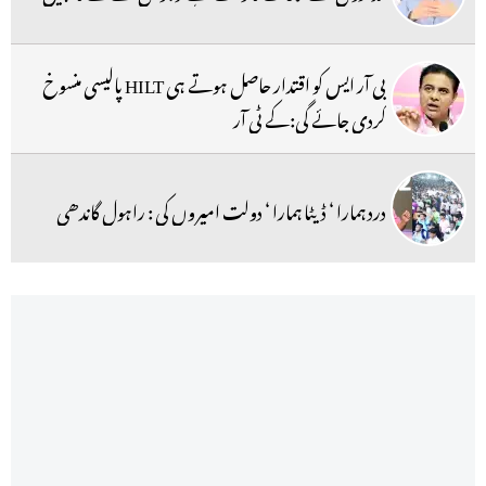
بی آر ایس کو اقتدار حاصل ہوتے ہی HILT پالیسی منسوخ
کردی جائے گی:کے ٹی آر
درد ہمارا ‘ ڈیٹا ہمارا ‘ دولت امیروں کی : راہول گاندھی