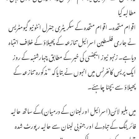
مطالبہ کیا
اقوام متحدہ۔ اقوام متحدہ کے سکریٹری جنرل انٹونیو گیومٹریس
نے جاری فلسطین اسرائیل تنازعہ کے پھیلاؤ کے خلاف انتباہ
دیاہے۔ زنہو نیوز ایجنسی کی خبر کے مطابق چہارشنبہ کے روز
ایک پریس کانفرنس میں انہوں نے بتایاکہ ”مذکورہ تنازعہ کے
پھیلاؤ سے بچنا چاہئے۔
میں بلیو لائن(اسرائیل اورلبنان کے درمیان)کے ساتھ حالیہ
فائرینگ کے تبادلے اور جنوبی لبنان سے حالیہ رپورٹ شدہ