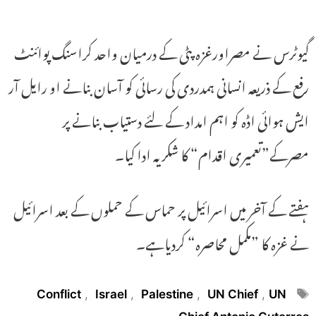
گیوٹرس نے مصراورغزہ پٹی کے درمیان واحد کراسنگ پوائنٹ
رفع کے ذریعہ انسانی ہمدردی کی رسائی کو آسان بنانے او رایل آر
ایش ہوائی اڈہ کو اہم امداد کے لئے دستیاب بنانے پر
مصرکے”تعمیری اقدام“ کا شکریہ ادا کیا۔
ہفتے کے آخر میں اسرائیل پر حماس کے حملوں کے بعد اسرائیل
نے غزہ کا ”مکمل محاصرہ“ کردیاہے۔
Tags
Conflict
,
Israel
,
Palestine
,
UN Chief
,
UN