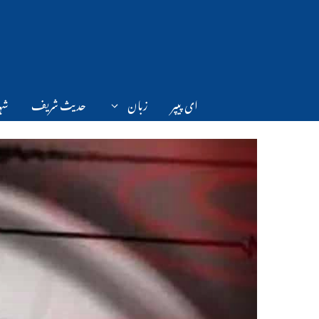
Ski
t
conten
ای پیپر
زبان
حدیث شریف
شہر