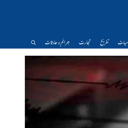
سیات
تفریح
تجارت
جرائم و حادثات