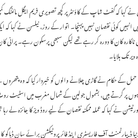
نے کہا کہ گفٹ شاپ کے کاؤنٹر پر کچھ تصویری فریم ایگل مائننگ کمپ
یں انہیں کوئی نقصان نہیں پہنچا۔ اتوار کے روز، نیلسن نے کہا کہ ا
 ناکارہ کان کا دورہ کر رہے تھے لیکن سبھی پرسکون رہے۔ پرانی ک
ہ دیر تک ہلایا۔
حمل کے حکام نے گاڑی چلانے والوں کو خبردار کیا کہ وہ پتھروں س
ورٹیشن نے کہا کہ عملہ ممکنہ نقصان کے لیے روڈ ویز کا جائزہ لے رہا 
رنیا ڈیپارٹمنٹ آف فاریسٹری اینڈ فائر پروٹیکشن برائے سان ڈیاگو