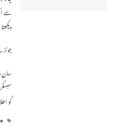
دیکھتا
جونز نے کہا ک
سان ڈی
سبسکرا
کو اطل
ags
ke