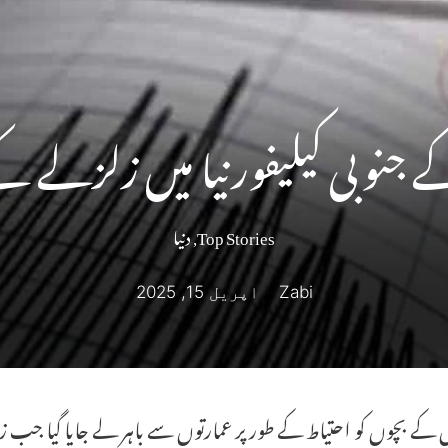
ے جنوبی کیلیفورنیا میں زلزلے ک
Top Stories
,
دنیا
Zabi
اپریل 15, 2025
کے بچوں کو احتیاط کے طور پر عمارتوں سے باہر لے جایا گیا جب زم