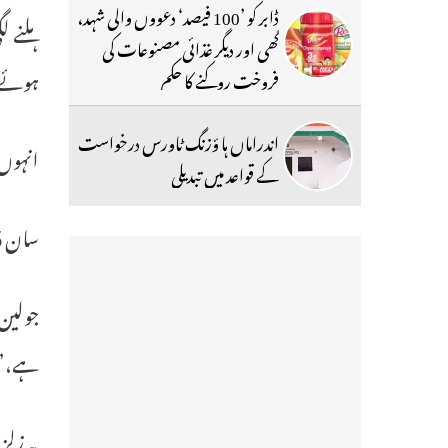
ڈابر کو ’100 فیصد‘ دعووں والی شہد،
ہلنے ل
گھی اور دیگر غذائی مصنوعات کی
ہوئے 
فروخت روکنے کا حکم
اندراماں ہا ؤزنگ ٹاورس درخواست
انہوں
کے قواعد میں تبدیلی
سان ڈی
جولین 
ہے،” 