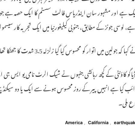
 ہے، لوسی جونز کے مطابق، جنوبی کیلیفورنیا میں ایک تجربہ کار سی
ہ جولین میں اتوار کو محسوس کیا گیا زلزلہ 3.5 شدت کا جھٹکا تھا جو پیر کے بڑے زلزلے کا پیش خیمہ تھا۔
اگو کاؤنٹی کے کچھ رہائشی جنہوں نے شیک الرٹ نامی یو ایس جی 
ئب کیا ہے انہیں پیر کے روز محسوس ہونے سے ایک یا دو سیکنڈ پہلے
اع ملی۔
T
America
,
California
,
earthqua