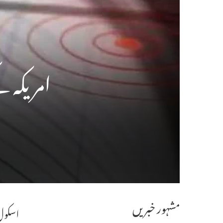
امریکہ ک
مشہور خبریں
اسکول 