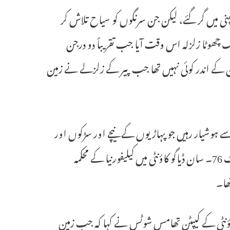
نی میں گر گئے، لیکن جن سرنگوں کو سیاح تلاش کر
یک چھوٹا زلزلہ اس وقت آیا جب تقریباً دو درجن
ان کے اندر کوئی نہیں تھا جب پیر کے زلزلے نے زمین
ے ہوشیار رہیں جو پہاڑیوں کے نیچے اور سڑکوں اور
شاہراہوں پر گرتے ہیں، بشمول جولین کے شمال مغرب میں اسٹیٹ روٹ 76۔ سان ڈیاگو کاؤنٹی میں کیلیفورنیا کے محکمہ
تھا۔
 کاؤنٹی کے کیپٹن تھامس شوٹس نے کہا کہ جب زمین