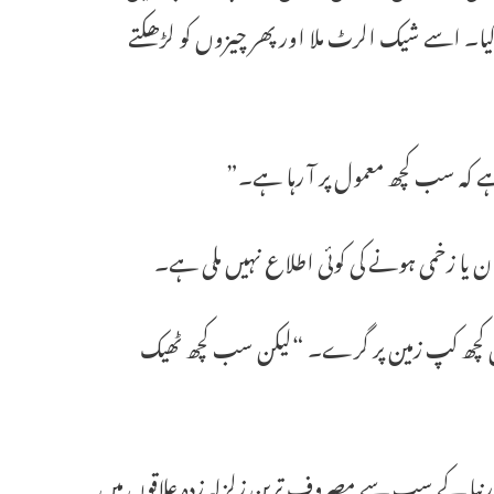
 گیا۔ اسے شیک الرٹ ملا اور پھر چیزوں کو لڑھکتے
 کہ سب کچھ معمول پر آ رہا ہے۔”
صان یا زخمی ہونے کی کوئی اطلاع نہیں ملی ہے۔
 میں کچھ کپ زمین پر گرے۔ “لیکن سب کچھ ٹھیک
لومیٹر گہرائی میں آیا، جو کیلیفورنیا کے سب سے مصروف ترین زلزلہ زدہ علاقوں میں