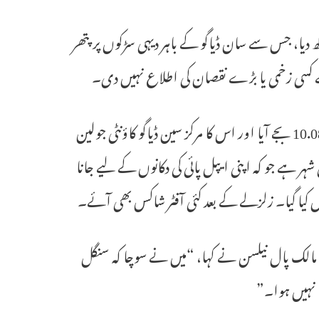
 کو ہلا کر رکھ دیا، جس سے سان ڈیاگو کے باہر دیہی سڑکوں پر پتھر
ے کسی زخمی یا بڑے نقصان کی اطلاع نہیں دی۔
امریکی جیولوجیکل سروے کے مطابق زلزلہ مقامی وقت کے مطابق صبح 10.08 بجے آیا اور اس کا مرکز سین ڈیاگو کاؤنٹی جولین
تقریباً 1500 افراد پر مشتمل پہاڑی شہر ہے جو کہ اپنی ایپل پائی کی دکانوں کے لیے جانا
​​کان کے مالک پال نیلسن نے کہا، “میں نے سوچا کہ سنگل
ا نہیں ہوا۔”