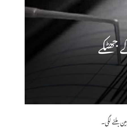
ے جھٹکے
ین ہلنے لگی۔