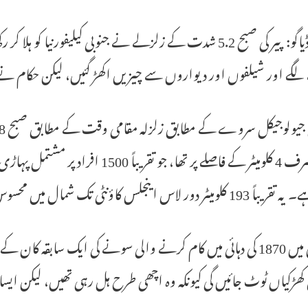
سان ڈیاگو: پیر کی صبح 5.2 شدت کے زلزلے نے جنوبی کیلیفورنیا
لگے اور شیلفوں اور دیواروں سے چیزیں اکھڑ گئیں، لیکن حکام ن
سے صرف 4 کلومیٹر کے فاصلے پر تھا، جو 
اس اینجلس کاؤنٹی تک شمال میں محسوس کیا گیا۔ زلزلے کے بعد کئی آفٹر شاکس بھی آئے۔
جولین میں 1870 کی دہائی میں کام کرنے والی سونے کی ایک سابقہ 
 کھڑکیاں ٹوٹ جائیں گی کیونکہ وہ اچھی طرح ہل رہی تھیں، لیکن ایس