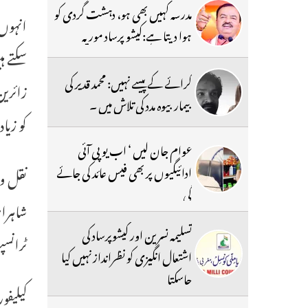
مدرسہ کہیں بھی ہو، دہشت گردی کو
انہوں 
ہوا دیتا ہے:کیشو پرساد موریہ
سکتے ہ
کرائے کے پیسے نہیں: محمد قدیر کی
زائرین
بیمار بیوہ مدد کی تلاش میں ۔
کو زیاد
عوام جان لیں ‘ اب یو پی آئی
ادائیگیوں پر بھی فیس عائد کی جائے
نقل و 
گی
تسلیمہ نسرین اور کیشوپرساد کی
ٹرانسپ
اشتعال انگیزی کو نظرانداز نہیں کیا
جاسکتا
کیلیفو