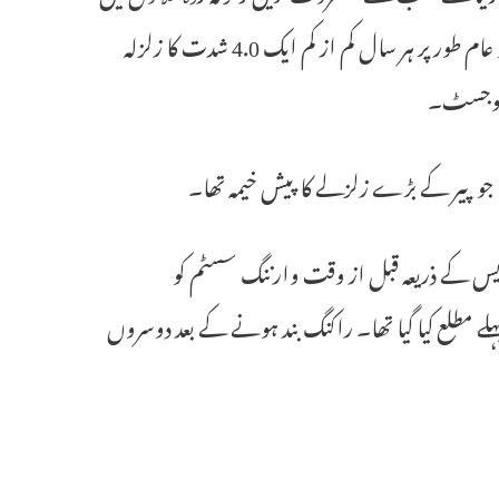
سے ایک ہے اور مشہور سان اینڈریاس فالٹ سسٹم کا ایک حصہ ہے جو عام طور پر ہر سال کم از کم ایک 4.0 شدت کا زلزلہ
سمولوجسٹ۔
ایس کے ذریعہ قبل از وقت وارننگ سسٹم کو
 مطلع کیا گیا تھا۔ راکنگ بند ہونے کے بعد دوسروں