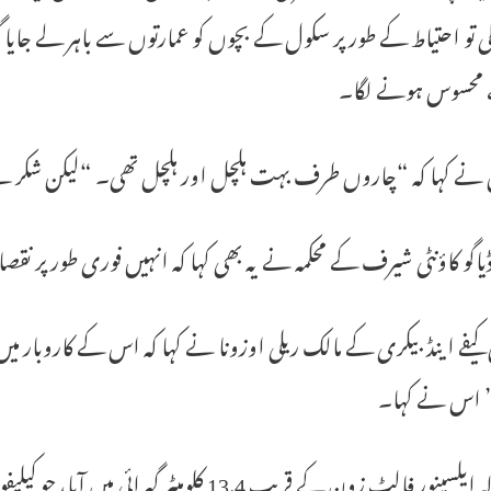
گی تو احتیاط کے طور پر سکول کے بچوں کو عمارتوں سے باہر لے جایا
محسوس ہونے لگا۔
 نے کہا کہ “چاروں طرف بہت ہلچل اور ہلچل تھی۔ “لیکن شکر ہے
اگو کاؤنٹی شیرف کے محکمہ نے یہ بھی کہا کہ انہیں فوری طور پر نق
کیفے اینڈ بیکری کے مالک ریلی اوزونا نے کہا کہ اس کے کاروبار
اس نے کہا۔
یہ زلزلہ ایلسینور فالٹ زون کے قریب 13.4 ک