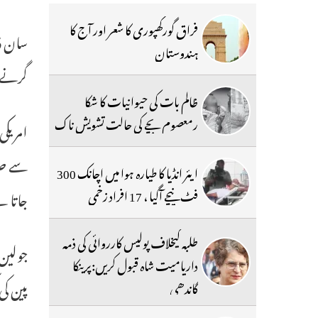
فراق گورکھپوری کا شعر اور آج کا
ہندوستان
گرنے 
ظالم بات کی حیوانیات کا شکا
رمعصوم بچے کی حالت تشویش ناک
ایئر انڈیا کا طیارہ ہوا میں اچانک 300
فٹ نیچے آگیا ، 17 افراد زخمی
جاتا ہے۔ یہ تقریباً 193 کلومیٹر دور ل
طلبہ کیخلاف پولیس کارروائی کی ذمہ
داریامیت شاہ قبول کریں:پرینکا
پین کی
گاندھی