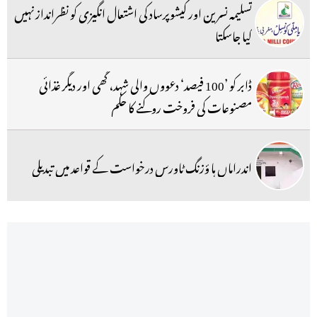
تسلیمہ نسرین اور کیشوپرساد کی اشتعال انگیزی کو نظرانداز نہیں
کیا جاسکتا
ڈابر کو ’100 فیصد‘ دعووں والی شہد، گھی اور دیگر غذائی
مصنوعات کی فروخت روکنے کا حکم
اندراماں ہا ؤزنگ ٹاورس درخواست کے قواعد میں تبدیلی