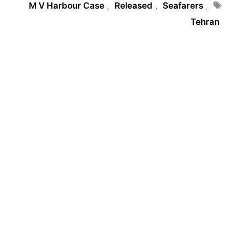
Tags
M V Harbour Case
,
Released
,
Seafarers
,
Tehran