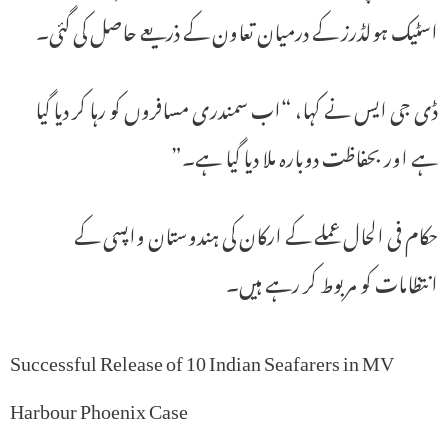
اسٹیک ہولڈرز کے درمیان تعاون کے ذریعے حاصل کی گئی۔
ڈی جی ایس نے کہا، “اب سمندری مسافروں کو رہا کر دیا گیا
ہے اور بحفاظت دوبارہ ملا دیا گیا ہے۔”
حکام فی الحال عملے کے ارکان کی ہندوستان واپسی کے
انتظامات کو مربوط کر رہے ہیں۔
Successful Release of 10 Indian Seafarers in MV
Harbour Phoenix Case