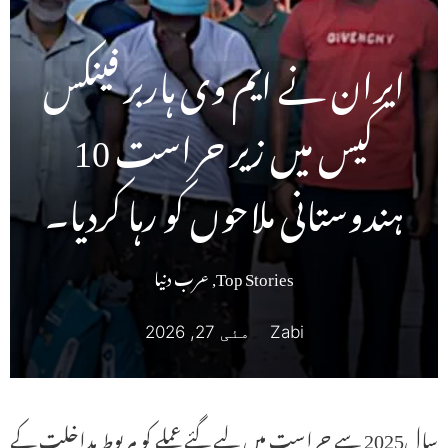
ایران نے ایم وی ہاربر فینکس
کیس میں زیر حراست 10
ہندوستانی ملاحوں کو رہا کردیا۔
Top Stories
,
عرب دنیا
Zabi
مئی 27, 2026
سال2025 سے حراست میں لیے گئے عملے کو مربوط مداخلت کے