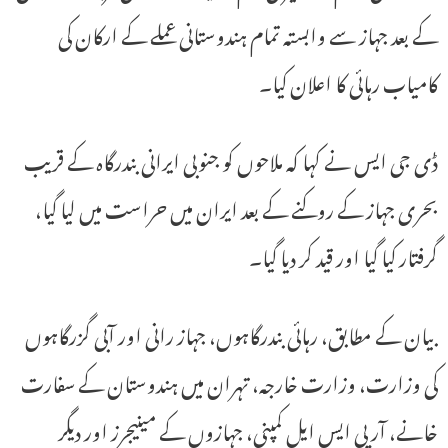
کے بعد جہاز سے وابستہ تمام ہندوستانی عملے کے ارکان کی
کامیاب رہائی کا اعلان کیا۔
ڈی جی ایس نے کہا کہ ملاحوں کو جنوبی ایرانی بندرگاہ کے قریب
بحری جہاز کے روکنے کے بعد ایران میں حراست میں لیا گیا،
گرفتار کیا گیا اور قید کر دیا گیا۔
بیان کے مطابق، رہائی بندرگاہوں، جہاز رانی اور آبی گزرگاہوں
کی وزارت، وزارت خارجہ، تہران میں ہندوستان کے سفارت
خانے، آر پی ایس ایل کمپنی، جہازوں کے مینیجرز اور دیگر