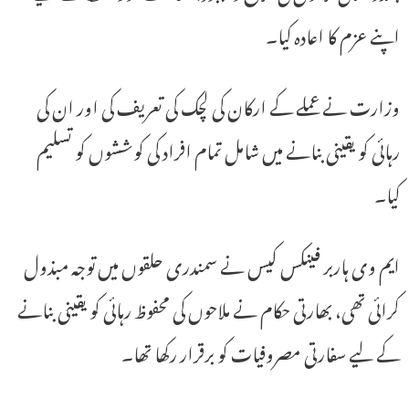
اپنے عزم کا اعادہ کیا۔
وزارت نے عملے کے ارکان کی لچک کی تعریف کی اور ان کی
رہائی کو یقینی بنانے میں شامل تمام افراد کی کوششوں کو تسلیم
کیا۔
ایم وی ہاربر فینکس کیس نے سمندری حلقوں میں توجہ مبذول
کرائی تھی، بھارتی حکام نے ملاحوں کی محفوظ رہائی کو یقینی بنانے
کے لیے سفارتی مصروفیات کو برقرار رکھا تھا۔