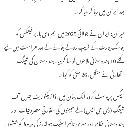
بعد ایران میں رہا کر دیا گیا۔
تہران: ایران نے جولائی 2025 میں ایم وی ہاربر فینکس کو
جاسک پورٹ کے قریب روکے جانے کے بعد حراست میں لیے
گئے 10 ہندوستانی ملاحوں کو رہا کردیا، ہندوستان کی شپنگ
اتھارٹی نے منگل، 26 مئی کو کہا۔
ایکس پر پوسٹ کردہ ایک بیان میں، ڈائریکٹوریٹ جنرل آف
شپنگ (ڈی جی ایس) نے مہینوں کی سفارتی مصروفیات اور
ہندوستانی حکام اور میری ٹائم اسٹیک ہولڈرز کی مربوط کوششوں