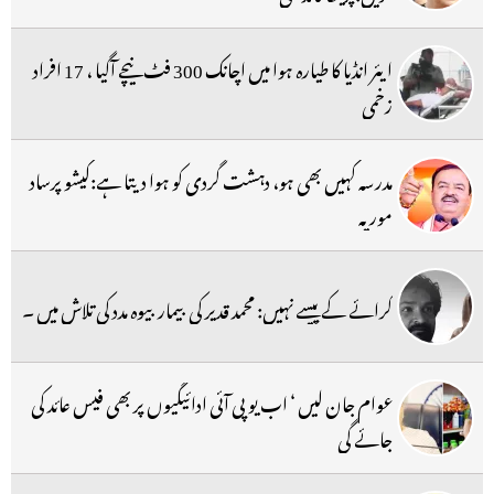
ایئر انڈیا کا طیارہ ہوا میں اچانک 300 فٹ نیچے آگیا ، 17 افراد
زخمی
مدرسہ کہیں بھی ہو، دہشت گردی کو ہوا دیتا ہے:کیشو پرساد
موریہ
کرائے کے پیسے نہیں: محمد قدیر کی بیمار بیوہ مدد کی تلاش میں ۔
عوام جان لیں ‘ اب یو پی آئی ادائیگیوں پر بھی فیس عائد کی
جائے گی