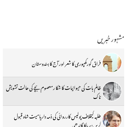
مشہور خبریں
فراق گورکھپوری کا شعر اور آج کا ہندوستان
ظالم بات کی حیوانیات کا شکا رمعصوم بچے کی حالت تشویش
ناک
طلبہ کیخلاف پولیس کارروائی کی ذمہ داریامیت شاہ قبول
کریں:پرینکا گاندھی