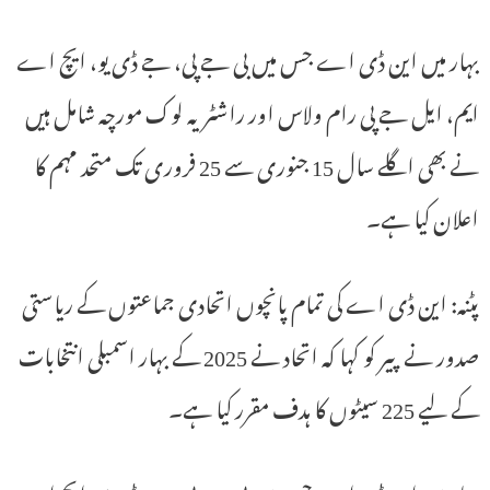
بہار میں این ڈی اے جس میں بی جے پی، جے ڈی یو، ایچ اے
ایم، ایل جے پی رام ولاس اور راشٹریہ لوک مورچہ شامل ہیں
نے بھی اگلے سال 15 جنوری سے 25 فروری تک متحد مہم کا
اعلان کیا ہے۔
پٹنہ: این ڈی اے کی تمام پانچوں اتحادی جماعتوں کے ریاستی
صدور نے پیر کو کہا کہ اتحاد نے 2025 کے بہار اسمبلی انتخابات
کے لیے 225 سیٹوں کا ہدف مقرر کیا ہے۔