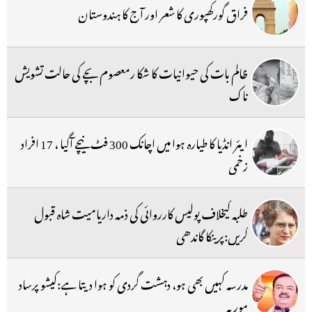
فراق گورکھپوری کا شعر اور آج کا ہندوستان
ظالم بات کی حیوانیات کا شکا رمعصوم بچے کی حالت تشویش
ناک
ایئر انڈیا کا طیارہ ہوا میں اچانک 300 فٹ نیچے آگیا ، 17 افراد
زخمی
طلبہ کیخلاف پولیس کارروائی کی ذمہ داریامیت شاہ قبول
کریں:پرینکا گاندھی
مدرسہ کہیں بھی ہو، دہشت گردی کو ہوا دیتا ہے:کیشو پرساد
موریہ