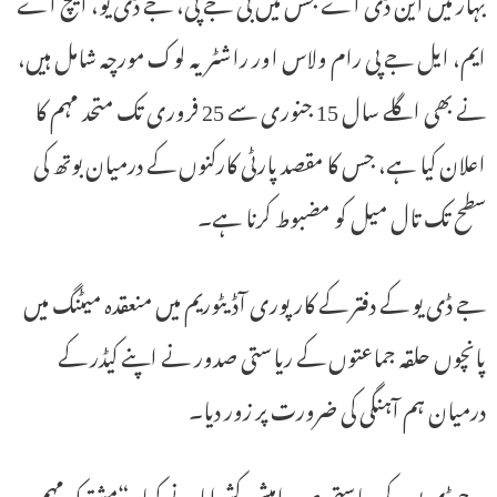
بہار میں این ڈی اے جس میں بی جے پی، جے ڈی یو، ایچ اے
ایم، ایل جے پی رام ولاس اور راشٹریہ لوک مورچہ شامل ہیں،
نے بھی اگلے سال 15 جنوری سے 25 فروری تک متحد مہم کا
اعلان کیا ہے، جس کا مقصد پارٹی کارکنوں کے درمیان بوتھ کی
سطح تک تال میل کو مضبوط کرنا ہے۔
جے ڈی یو کے دفتر کے کارپوری آڈیٹوریم میں منعقدہ میٹنگ میں
پانچوں حلقہ جماعتوں کے ریاستی صدور نے اپنے کیڈر کے
درمیان ہم آہنگی کی ضرورت پر زور دیا۔
جے ڈی یو کے ریاستی صدر امیش کشواہا نے کہا، “مشترکہ مہم