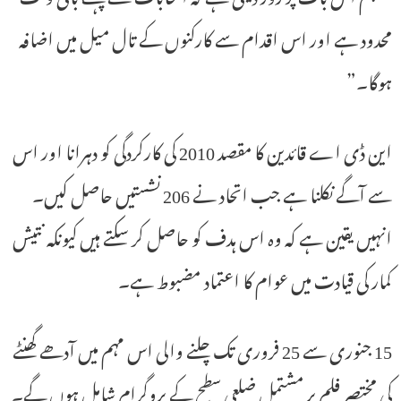
محدود ہے اور اس اقدام سے کارکنوں کے تال میل میں اضافہ
ہوگا۔”
این ڈی اے قائدین کا مقصد 2010 کی کارکردگی کو دہرانا اور اس
سے آگے نکلنا ہے جب اتحاد نے 206 نشستیں حاصل کیں۔
انہیں یقین ہے کہ وہ اس ہدف کو حاصل کر سکتے ہیں کیونکہ نتیش
کمار کی قیادت میں عوام کا اعتماد مضبوط ہے۔
15 جنوری سے 25 فروری تک چلنے والی اس مہم میں آدھے گھنٹے
کی مختصر فلم پر مشتمل ضلعی سطح کے پروگرام شامل ہوں گے۔