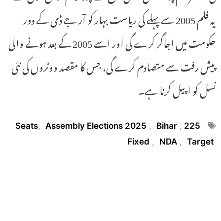
یہ فلم 2005 سے پہلے کی ریاست بہار کو آر جے ڈی کے دور
حکومت میں اجاگر کرے گی اور اسے 2005 کے بعد ہونے والی
پیش رفت سے متصادم کرے گی، جس کا مقصد ووٹروں کی نئی
نسل کو اپیل کرنا ہے۔
Tags
,
Assembly Elections 2025
,
Bihar
,
225 Seats
Fixed
,
NDA
,
Target