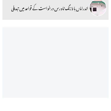
اندراماں ہا ؤزنگ ٹاورس درخواست کے قواعد میں تبدیلی