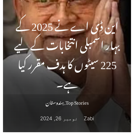
این ڈی اے نے 2025 کے
بہار اسمبلی انتخابات کے لیے
225 سیٹوں کا ہدف مقرر کیا
ہے۔
Top Stories
,
ہندوستان
Zabi
نومبر 26, 2024