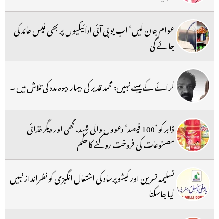
عوام جان لیں ‘ اب یو پی آئی ادائیگیوں پر بھی فیس عائد کی
جائے گی
کرائے کے پیسے نہیں: محمد قدیر کی بیمار بیوہ مدد کی تلاش میں ۔
ڈابر کو ’100 فیصد‘ دعووں والی شہد، گھی اور دیگر غذائی
مصنوعات کی فروخت روکنے کا حکم
تسلیمہ نسرین اور کیشوپرساد کی اشتعال انگیزی کو نظرانداز نہیں
کیا جاسکتا