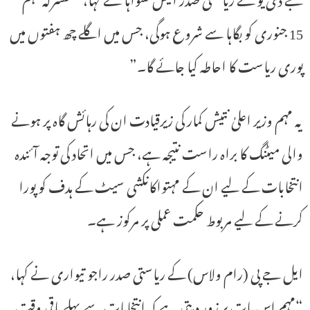
15 جنوری کو بگاہا سے شروع ہوگی، جس میں اگلے چھ ہفتوں میں
پوری ریاست کا احاطہ کیا جائے گا۔”
یہ مہم وزیر اعلیٰ نتیش کمار کی زیرقیادت ان کی رہائش گاہ پر ہونے
والی میٹنگ کا براہ راست نتیجہ ہے، جس میں اتحاد کی توجہ آئندہ
انتخابات کے لیے ان کے مہتواکانکشی سیٹ کے ہدف کو پورا
کرنے کے لیے مربوط حکمت عملی پر مرکوز ہے۔
ایل جے پی (رام ولاس) کے ریاستی صدر راجو تیواری نے کہا،
“مہم اس بات پر زور دیتی ہے کہ انتخابات سے پہلے باقی وقت