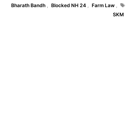
Tags
Bharath Bandh
,
Blocked NH 24
,
Farm Law
,
SKM