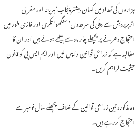
ہزاروں کی تعداد میں کسان بیشتر پنجاب‘ہریانہ اور مغربی
اترپرپردیش سے دہلی کی سرحدوں‘ سنگھو‘ تکری اور غازی طور میں
احتجاج دھرنے پر پچھلے چار ماہ سے بیٹھے ہوئے ہیں اور ان کا
مطالبہ ہے کہ زراعی قوانین واپس لیں اور ایم ایس پی کو قانون
حیثیت فراہم کریں۔
وہ مذکورہ تین زراعی قوانین کے خلاف پچھلے سال نومبر سے
احتجاج کررہے ہیں۔