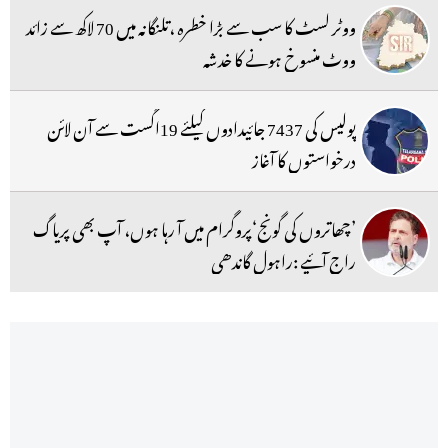
ووٹر لسٹ کا سب سے بڑا خطرہ ،تلنگانہ میں 70 لاکھ سے زائد
ووٹ منسوخ ہونے کا خدشہ
پولیس کی 7437 جائیدادوں کیلئے 19اگست سے آن لائن
درخواستوں کا آغاز
’چھاتروں کی گونج‘پروگرام میں آ رہا ہوں، آپ بھی پریاگ
راج آئیے :راہول گاندھی