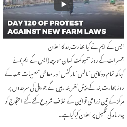
ایس کے ایم نے کیا بھارت بند کا اعلان
جمعرات کے روز سمیوکت کسان مورچہ(ایس کے ایم)نے
کہاکہ تمام دوکانیں‘ مالس‘ مارکٹس اور معاشی تنصیبات جمعہ کے
روز بھارت بند کے پیش نظر بند رہیں گے جو دہلی کی سرحدوں پر
مرکز کے تین زراعی قوانین کے خلاف شروع کئے گئے احتجاج کو
چار ماہ کی تکمیل پر اعلان کیاگیاہے۔