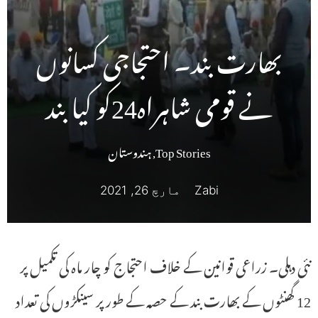
بھارت بند۔ احتجاجی کسانوں
نے قومی شاہراہ24کو کیا بند
Top Stories
,
ہندوستان
Zabi
مارچ 26, 2021
نئی دہلی۔ زراعی قوانین کے خلاف احتجاج کو چار ماہ کی تکمیل پر
12 گھنٹوں کے بھارت بند کے حصہ کے طور پر سینکڑوں کی تعداد