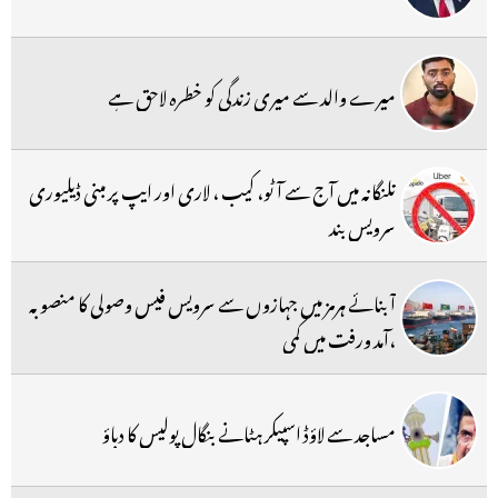
میرے والد سے میری زندگی کو خطرہ لاحق ہے
تلنگانہ میں آج سے آٹو، کیب ، لاری اور ایپ پر مبنی ڈیلیوری
سرویس بند
آبنائے ہرمز میں جہازوں سے سرویس فیس وصولی کا منصوبہ
،آمد ورفت میں کمی
مساجد سے لاؤڈ اسپیکر ہٹانے بنگال پولیس کا دباؤ