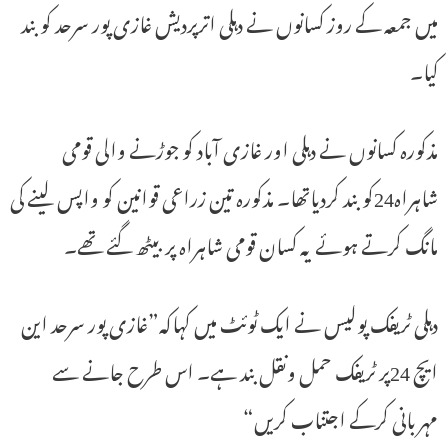
میں جمعہ کے روز کسانوں نے دہلی اترپردیش غازی پور سرحد کو بند
کیا۔
مذکورہ کسانوں نے دہلی اور غازی آباد کو جوڑنے والی قومی
شاہراہ24کو بند کردیاتھا۔ مذکورہ تین زراعی قوانین کو واپس لینے کی
مانگ کرتے ہوئے یہ کسان قومی شاہراہ پر بیٹھ گئے تھے۔
دہلی ٹریفک پولیس نے ایک ٹوئٹ میں کہاکہ”غازی پور سرحد این
ایچ 24پر ٹریفک حمل ونقل بند ہے۔ اس طرح جانے سے
مہربانی کرکے اجتناب کریں“