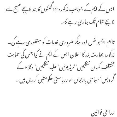
ایس کے ایم کے بموجب مذکورہ 12گھنٹوں کا بند 6بجے صبح سے
6بجے شام تک جاری رہے گا۔
تاہم ایمبولنس اور دیگر ضروری خدمات کو منظوری رہے گی۔
مذکورہ بھارت بند کا اعلان ایس کے ایم نے کیا جس کی حمایت
مختلف کسان تنظیمیں‘ ٹریڈ یونین‘ طلبہ تنظیمیں‘ وکلاء کے
گروپس‘ سیاسی پارٹیاں او رریاستی حکومتیں کررہی ہیں۔
زراعی قوانین