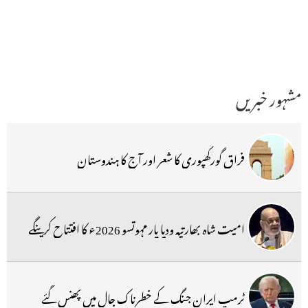
مشہور خبریں
فراق گورکھپوری کا شعر اور آج کا ہندوستان
امیت شاہ بھارتیہ ودیا پار مہوتسو 2026ء کا افتتاح کرینگے
ٹرمپ ایران جنگ کے خطرناک جال میں پھنس گئے