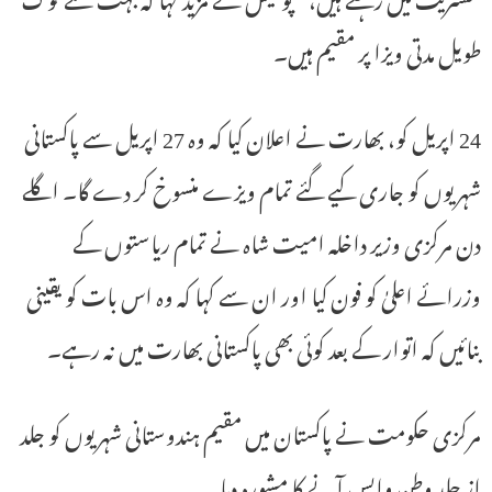
طویل مدتی ویزا پر مقیم ہیں۔
24 اپریل کو، بھارت نے اعلان کیا کہ وہ 27 اپریل سے پاکستانی
شہریوں کو جاری کیے گئے تمام ویزے منسوخ کر دے گا۔ اگلے
دن مرکزی وزیر داخلہ امیت شاہ نے تمام ریاستوں کے
وزرائے اعلیٰ کو فون کیا اور ان سے کہا کہ وہ اس بات کو یقینی
بنائیں کہ اتوار کے بعد کوئی بھی پاکستانی بھارت میں نہ رہے۔
مرکزی حکومت نے پاکستان میں مقیم ہندوستانی شہریوں کو جلد
از جلد وطن واپس آنے کا مشورہ دیا۔