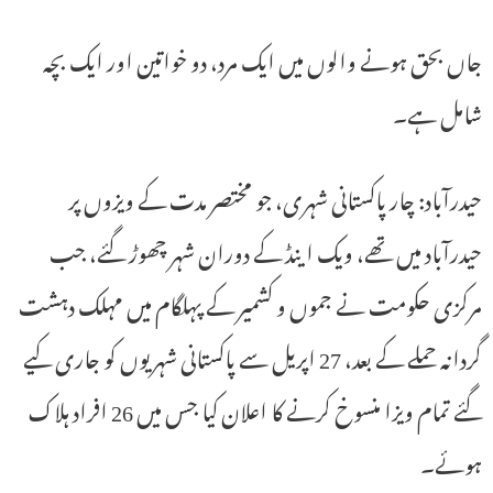
جاں بحق ہونے والوں میں ایک مرد، دو خواتین اور ایک بچہ
شامل ہے۔
حیدرآباد: چار پاکستانی شہری، جو مختصر مدت کے ویزوں پر
حیدرآباد میں تھے، ویک اینڈ کے دوران شہر چھوڑ گئے، جب
مرکزی حکومت نے جموں و کشمیر کے پہلگام میں مہلک دہشت
گردانہ حملے کے بعد، 27 اپریل سے پاکستانی شہریوں کو جاری کیے
گئے تمام ویزا منسوخ کرنے کا اعلان کیا جس میں 26 افراد ہلاک
ہوئے۔