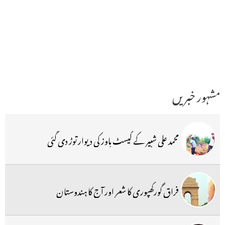
مشہور خبریں
محمد علی شبیر کے گیسٹ ہاوز کی دیوار توڑ دی گئی
فراق گورکھپوری کا شعر اور آج کا ہندوستان