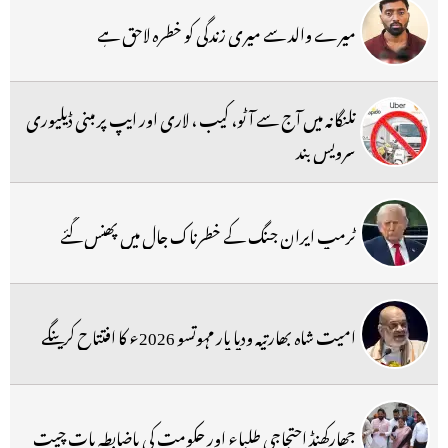
میرے والد سے میری زندگی کو خطرہ لاحق ہے
تلنگانہ میں آج سے آٹو، کیب ، لاری اور ایپ پر مبنی ڈیلیوری
سرویس بند
ٹرمپ ایران جنگ کے خطرناک جال میں پھنس گئے
امیت شاہ بھارتیہ ودیا پار مہوتسو 2026ء کا افتتاح کرینگے
جھارکھنڈ احتجاجی طلباء اور حکومت کی باضابطہ بات چیت