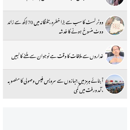
ووٹر لسٹ کا سب سے بڑا خطرہ ،تلنگانہ میں 70 لاکھ سے زائد
ووٹ منسوخ ہونے کا خدشہ
غداروں سے ملاقات کا وقت ہے نوجوان سے ملنے کا نہیں
آبنائے ہرمز میں جہازوں سے سرویس فیس وصولی کا منصوبہ
،آمد ورفت میں کمی