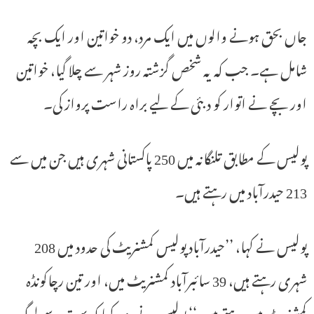
جاں بحق ہونے والوں میں ایک مرد، دو خواتین اور ایک بچہ
شامل ہے۔ جب کہ یہ شخص گزشتہ روز شہر سے چلا گیا، خواتین
اور بچے نے اتوار کو دبئی کے لیے براہ راست پرواز کی۔
پولیس کے مطابق تلنگانہ میں 250 پاکستانی شہری ہیں جن میں سے
213 حیدرآباد میں رہتے ہیں۔
پولیس نے کہا، ’’حیدرآباد پولیس کمشنریٹ کی حدود میں 208
شہری رہتے ہیں، 39 سائبرآباد کمشنریٹ میں، اور تین رچاکونڈہ
کمشنریٹ میں رہتے ہیں،‘‘ پولیس نے مزید کہا کہ بہت سے لوگ