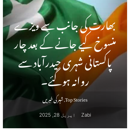
بھارت کی جانب سے ویزے
منسوخ کیے جانے کے بعد چار
پاکستانی شہری حیدرآباد سے
روانہ ہوگئے۔
Top Stories
,
شہر کی خبریں
Zabi
اپریل 28, 2025