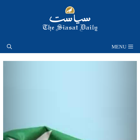
Skip
to
content
MENU