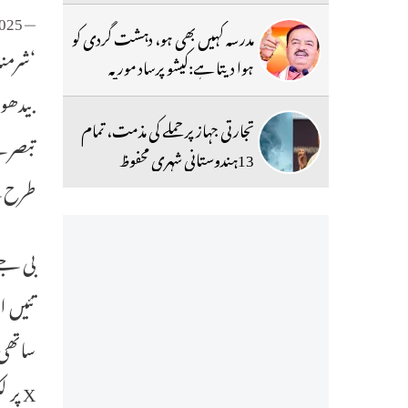
2025
— The Siasat Daily (@TheSiasatDaily)
مدرسہ کہیں بھی ہو، دہشت گردی کو
‘شرمنا
ہوا دیتا ہے:کیشو پرساد موریہ
بیدھو
تجارتی جہاز پر حملے کی مذمت، تمام
تبصرے 
13ہندوستانی شہری محفوظ
طرح ک
بی جے 
تئیں ا
ساتھی 
X پر لکھا۔