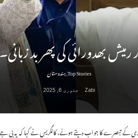
رمیش بھدورائی کی پھر بد زبانی۔
Top Stories
,
ہندوستان
Zabi
جنوری 6, 2025
ی کے تبصرے کا جواب دیتے ہوئے، کانگریس نے کہا کہ یہ بی جے پ