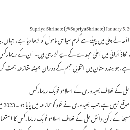
January 5, 
عہ نے دہلی میں پہلے سے گرم سیاسی ماحول کو بڑھا دیا ہے، جہاں 
محاذ آرائی میں اعلیٰ عہدے کے لیے لڑ رہی ہیں۔ ان کے ریمارکس 
 ہے، جو ہندوستان میں انتخابی مہم کے دوران ہمیشہ متنازعہ بحث 
علی کے خلاف بھیدوری کے اسلامو فوبک ریمارکس
یہ پ
بھا کے رکن دانش علی کے خلاف اسلامو فوبک ریمارکس کا استع