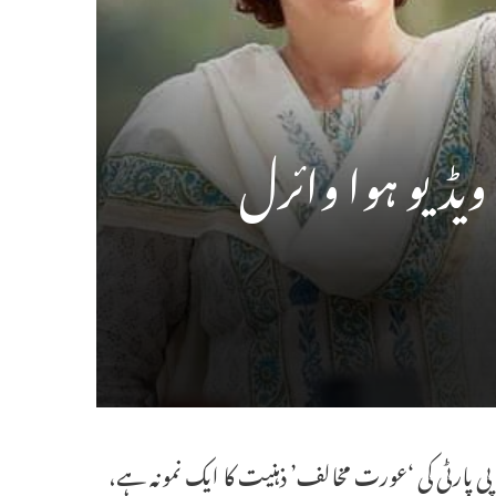
 ویڈیو ہوا وائرل
ی پارٹی کی ‘عورت مخالف’ ذہنیت کا ایک نمونہ ہے،