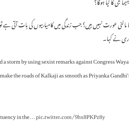
ہیما جی کا کیا ہوگا؟
ما مالنی عورت نہیں ہیں؟ جب زندگی میں کامیابیوں کی بات آتی ہے تو ہیم
ری نے کہا۔
d a storm by using sexist remarks against Congress Way
make the roads of Kalkaji as smooth as Priyanka Gandhi'
tituency in the…
pic.twitter.com/9hx8PKPz8y