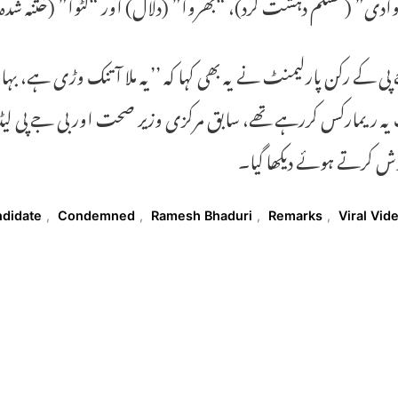
ادی” (مسلم دہشت گرد)، “بھروا” (دلال) اور “کٹوا” (ختنہ شدہ) 
پی کے رکن پارلیمنٹ نے یہ بھی کہا کہ ’’یہ ملا آتنک وڑی ہے، بہا
ہ ریمارکس کررہے تھے، سابق مرکزی وزیر صحت اور بی جے پی لیڈر 
وش کرتے ہوئے دیکھا گیا۔
T
didate
,
Condemned
,
Ramesh Bhaduri
,
Remarks
,
Viral Vid