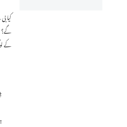
کیا بی
گے؟ ا
کے لوگ
ै
ा