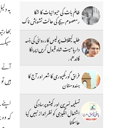
یہ دل
ظالم بات کی حیوانیات کا شکا
رمعصوم بچے کی حالت تشویش ناک
بھارتی
طلبہ کیخلاف پولیس کارروائی کی ذمہ
سیکسسٹ
داریامیت شاہ قبول کریں:پرینکا
گاندھی
آنے و
فراق گورکھپوری کا شعر اور آج کا
ہیں تو
ہندوستان
اپنے ب
تسلیمہ نسرین اور کیشوپرساد کی
اشتعال انگیزی کو نظرانداز نہیں کیا
کہ وہ 
جاسکتا