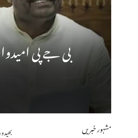
بی جے پی امیدوار 
مشہور خبریں
بھیدور