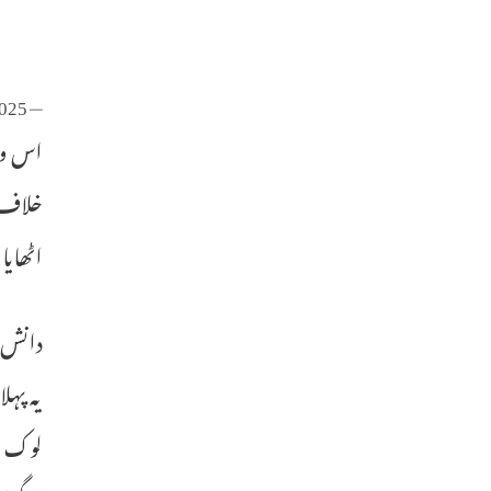
2025
— Supriya Shrinate (@SupriyaShrinate)
اس واق
خلاف 
اٹھایا
دانش 
لوک س