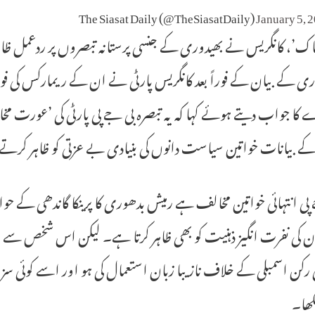
January 5, 
ک’، کانگریس نے بھیدوری کے جنسی پرستانہ تبصروں پر ردعمل ظاہر
ری کے بیان کے فوراً بعد کانگریس پارٹی نے ان کے ریمارکس کی 
کا جواب دیتے ہوئے کہا کہ یہ تبصرہ بی جے پی پارٹی کی ’عورت م
ے بیانات خواتین سیاست دانوں کی بنیادی بے عزتی کو ظاہر کرتے
پی انتہائی خواتین مخالف ہے رمیش بدھوری کا پرینکا گاندھی کے
ن کی نفرت انگیز ذہنیت کو بھی ظاہر کرتا ہے۔ لیکن اس شخص سے او
رکن اسمبلی کے خلاف نازیبا زبان استعمال کی ہو اور اسے کوئی سزا 