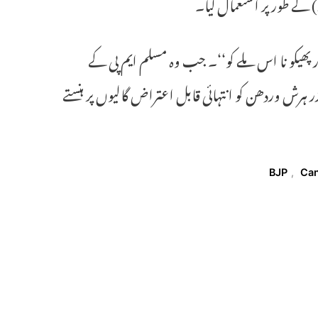
کے طور پر استعمال کیا۔
ر پھیکو نا اس ملے کو‘‘۔ جب وہ مسلم ایم پی کے
ہرش وردھن کو انتہائی قابل اعتراض گالیوں پر ہنستے
BJP
,
Can