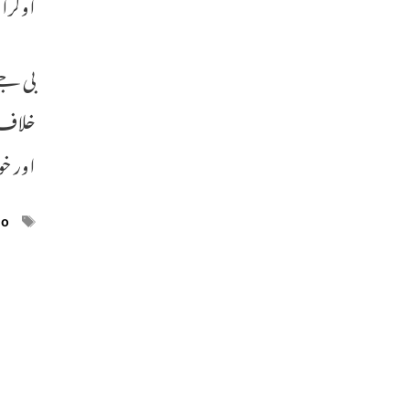
اوگراو
بی جے 
خلاف ی
اور خ
ags
eo