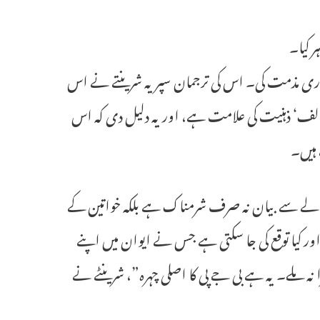
 کیا۔
فوری مذمت کی۔ اس کی ترجمان سپریہ شرینتے نے اس
خالف‘ ذہنیت کی علامت ہے، اور یہ دلیل دی کہ اس
 ہیں۔
 حوالے سے بیان نہ صرف شرمناک ہے بلکہ خواتین کے
ر کیا توقع کی جا سکتی ہے جس نے ایوان میں اپنے
نہ ملے۔ یہ ہے بی جے پی کا اصلی چہرہ”، شرینٹے نے