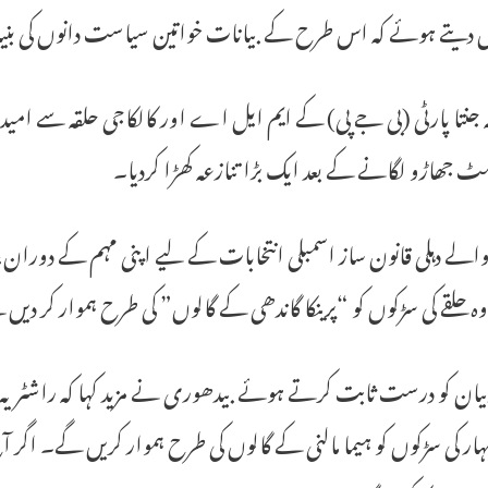
یل دیتے ہوئے کہ اس طرح کے بیانات خواتین سیاست دانوں کی بنیا
ہ جنتا پارٹی (بی جے پی) کے ایم ایل اے اور کالکاجی حلقہ سے امی
 جھاڑو لگانے کے بعد ایک بڑا تنازعہ کھڑا کردیا۔
الے دہلی قانون ساز اسمبلی انتخابات کے لیے اپنی مہم کے دورا
 وہ حلقے کی سڑکوں کو “پرینکا گاندھی کے گالوں” کی طرح ہموار کر دیں
یان کو درست ثابت کرتے ہوئے بیدھوری نے مزید کہا کہ راشٹریہ جنت
بہار کی سڑکوں کو ہیما مالنی کے گالوں کی طرح ہموار کریں گے۔ ا