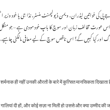
 جے پی کی خواتین لیڈران، ویمن ڈیولپمنٹ منسٹر، نڈا جی یا خود و
س عورت مخالف زبان اور سوچ کا باپ خود مودی ہے – جو منگل سوتر
 اور کیا کہیں گے؟ اس ناقص سوچ کے لیے معافی مانگنی چاہیے،‘‘
यान शर्मनाक ही नहीं उनकी औरतों के बारे में कुत्सित मानसिकता दिखाता ह
गालियां दी हों, और कोई सज़ा ना मिली हो उससे और क्या उम्मीद की ज