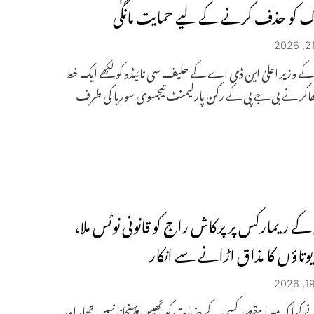
 کو حذف کرنے کے لیے حمایت مانگی
 وزیر اعلیٰ این ڈی اے کے حلیف سی نائیڈو کو لکھے ایک خط
ھاکر نے بی جے پی کے رکن پارلیمنٹ تیجسوی سوریا کی طرف
 کے ریمارکس پر پرکاش راج کو قانونی نوٹس ملا،
یوتاؤں کا مذاق اڑانے سے انکار
 کہا کہ میرا مقصد کسی کے جذبات کو ٹھیس پہنچانا نہیں تھا، اور