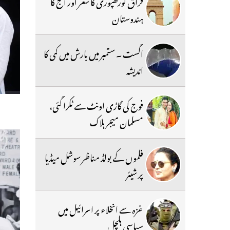
فراق گورکھپوری کا شعر اور آج کا
ہندوستان
اگست ۔ ستمبر میں بارش میں کمی کا
اندیشہ
فوج کی گاڑی اونٹ سے ٹکرا گئی،
مسلمان میجر ہلاک
فلموں کے بولڈ مناظر سوشل میڈیا
پر شیئر
غزہ سے انخلاء پر اسرائیل میں
سیاسی ہلچل