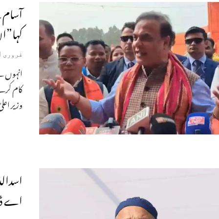
آسام ک
کہا”ا
فروری 1, 2026
انہوں نے 
کام کرنے
وزیر اعلیٰ
اسدالد
اے ڈوو