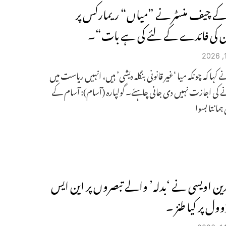
ے چیف منسٹر نے ”میاں“ ریمارکس پر
ن کی فائدے کے لئے کی ہے بات“۔
کہا کہ چونکہ میا ‘غیر قانونی بنگلہ دیشی’ ہیں، انہیں ریاست میں
 کی اجازت نہیں دی جانی چاہئے۔ گولپارہ (آسام): آسام کے
 ہمانتا بسوا
ین اویسی نے ‘بدلہ’ والے تبصروں پر این ایس
ل پر کیا طنز ۔