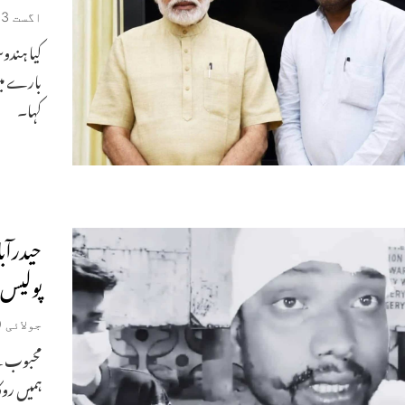
اگست 3, 2026
کیا ہندو
بارے میں
کہا۔
حیدرآبا
پولیس ک
جولائی 9, 2026
محبوب ن
ہمیں روک