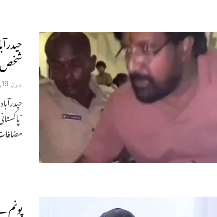
حیدرآب
شخص کے
جون 19, 2026
حیدرآبا
‘پاکستان
مضافات م
پونم ن