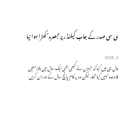
ی سی صدر کے جاب کیلنڈ ر پر تبصرہ‘ کھڑا ہوا نیا
ال ہی میں کہا کہ انہوں نے کبھی بھی ایک سال میں ملازمتیں
 وعدہ نہیں کیا تھا، لیکن وہ یہ کام پانچ سال کے دوران کریں