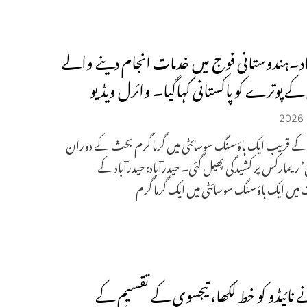
اد۔ہندوستانی فوج میں خدمات انجام دینے والے
 پوترے کو پاکستانی کہاگیا۔ وائرل ویڈیو
د کے قریب ایک ہاؤسنگ سوسائٹی میں گرما گرم بحث کے دوران
ی’ ریمارکس پر کشیدگی پھیل گئی۔ حیدرآباد: حیدرآباد کے
یں ایک ہاؤسنگ سوسائٹی میں ایک گرما گرم
ے نائیڈو کو خط لکھا، تیجسوی کے تقسیم کے