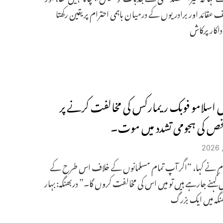
ف عقائد اور برادریوں کے درمیان باہمی احترام پر یقین رکھتا
اکار پرکاش
یں اسلامو فوبک ریمارکس کی مخالفت کرنے پر
خص کی ہجومی تشدد میں موت۔
ام نے کہا، “اگر آپ تمام مسلمانوں کے خلاف اس طرح کے
کہنے جارہے ہیں تو میں اس کی مخالفت کروں گا۔” دربھنگہ: بہار
نگہ میں ایک بزرگ