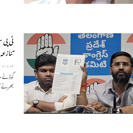
ٹی پی س
تنازعہ
فروری 4, 2026
گوڈ نے ح
بھرنے کا