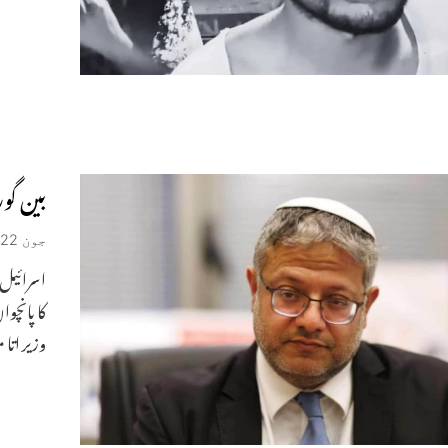
بین گو
جون 22, 2026
کا پانچو
وزیر اتا 