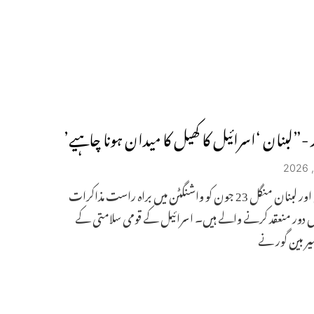
ر -”لبنان ‘اسرائیل کا کھیل کا میدان ہونا چاہیے’
اسرائیل اور لبنان منگل 23 جون کو واشنگٹن میں براہ راست مذاکرات
اں دور منعقد کرنے والے ہیں۔ اسرائیل کے قومی سلامتی کے
میر بین گور نے