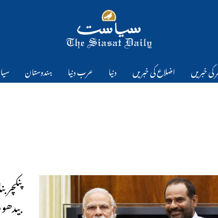
 کی خبریں
اضلاع کی خبریں
دنیا
عرب دنیا
ہندوستان
سیا
پنکچر 
بیدھو