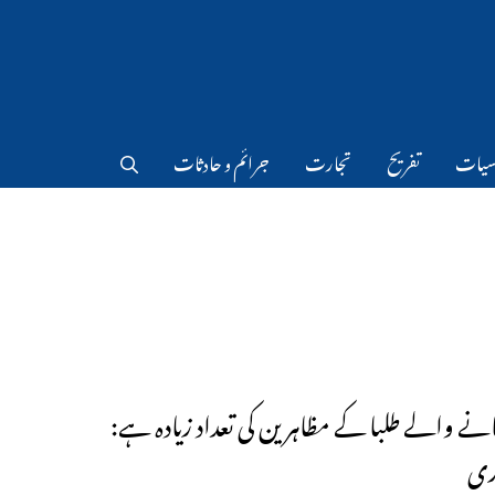
سیات
تفریح
تجارت
جرائم و حادثات
بنانے والے طلبا کے مظاہرین کی تعداد زیادہ ہے:
ری