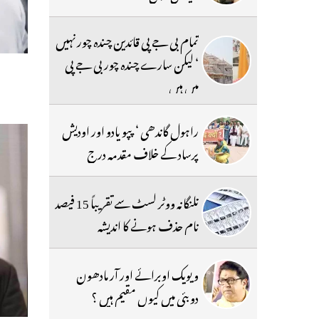
تمام بی جے پی قائدین چندہ چور نہیں
‘ لیکن سارے چندہ چور بی جے پی
میں ہیں
راہول گاندھی ‘ پپو یادو اور اودیش
پرساد کے خلاف مقدمہ درج
تلنگانہ ووٹر لسٹ سے تقریباً 15 فیصد
نام حذف ہونے کا اندیشہ
ویویک اوبرائے اور آر مادھون
دوبئی میں کیوں مقیم ہیں ؟