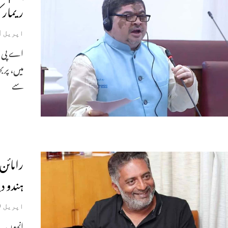
ریمارک
اپریل 21, 2026
اے پی کے
میں، پرب
سے
رامائن
ہندو د
اپریل 19, 2026
انہوں نے