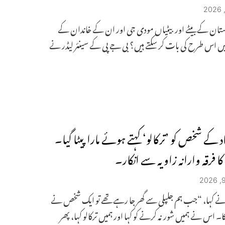
ستان کے بیٹے اور بیٹیاں مودی جی اور ان کے خاندان کے
 اس طرح کی بات کر سکتے ہیں؟ بی جے پی کے سینئر لیڈر نے
د کے شخص کو ’ترکالو‘ کہتے ہوئے مارا پیٹا گیا۔
ا فرقہ وارانہ زاویہ سے انکار۔
ے کہا، “جب ہم جلپلی سے گھر جا رہے تھے تو ایک شخص نے
ا۔ اس نے ہمیں شور نہ کرنے کو کہا اور ہمیں ترکالو کہا، پھر