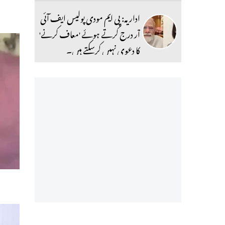
اداریہ: پی ایم مودی پولیس ایف آئی
آر درج کرتے ہوئے 'معاف کرنے'
کا دعوی نہیں کرسکتے ہیں۔