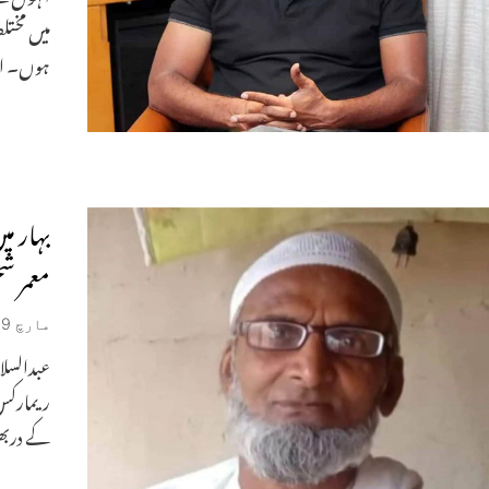
میں مختل
ہوں۔ اد
بہار م
معمر ش
مارچ 9, 2026
عبدالسل
ریمارکس 
کے دربھ