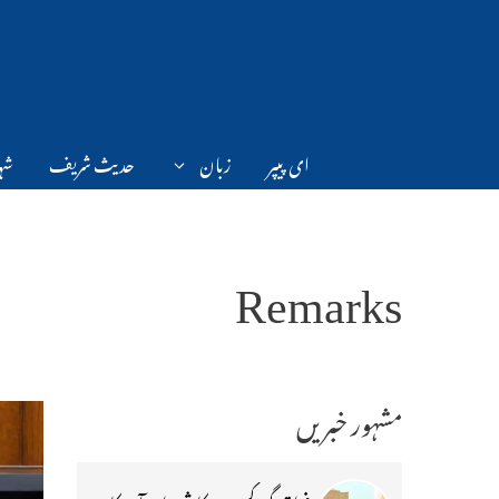
Ski
t
conten
ای پیپر
زبان
حدیث شریف
شہر
Remarks
مشہور خبریں