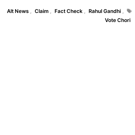
Tags
Alt News
,
Claim
,
Fact Check
,
Rahul Gandhi
,
Vote Chori