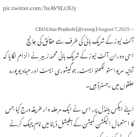
pic.twitter.com/hsAV9Lt3Uy
August 7, 2025
— CEO Uttar Pradesh (@ceoup)
آلٹ نیوز کے شریک بانی کی طرف سے حقائق کی جانچ
اسی دوران آلٹ نیوز کے شریک بانی محمد زبیر نے الزام لگایا کہ
آدتیہ سریواستو لکھنؤ ایسٹ، جوگیشوری ایسٹ اور مہادیو پورہ
حلقوں میں رجسٹرڈ ہیں۔
اپنے ایکس ہینڈل پر، اس نے ایک مرحلہ وار طریقہ درج کیا جس
کا استعمال الیکشن کمیشن کے آفیشل ڈیٹا میں نام چیک کرنے