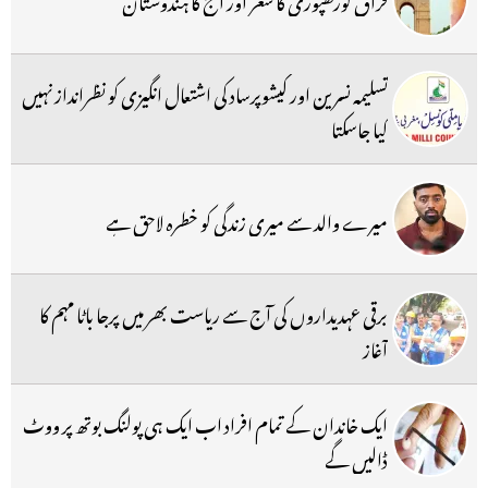
تسلیمہ نسرین اور کیشوپرساد کی اشتعال انگیزی کو نظرانداز نہیں
کیا جاسکتا
میرے والد سے میری زندگی کو خطرہ لاحق ہے
برقی عہدیداروں کی آج سے ریاست بھر میں پرجا باٹا مہم کا
آغاز
ایک خاندان کے تمام افراد اب ایک ہی پولنگ بوتھ پر ووٹ
ڈالیں گے