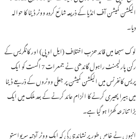
الیکشن کمیشن آف انڈیا کے ذریعہ شائع کردہ ووٹر ڈیٹا کا حوالہ
دیا۔
لوک سبھا میں قائد حزب اختلاف (ایل او پی) اور کانگریس کے
رکن پارلیمنٹ راہول گاندھی نے جمعرات 7 اگست کو ایک
پریس کانفرنس میں الیکشن کمیشن پر جعلی ووٹروں کے ذریعے ڈیٹا
میں ہیرا پھیری کرنے کا الزام عائد کرنے کے بعد ملک میں ایک
بڑا تنازعہ کھڑا ہو گیا ہے۔
انہوں نے خاص طور پر نشاندہی کی کہ ایک ووٹر آدتیہ سریواستو