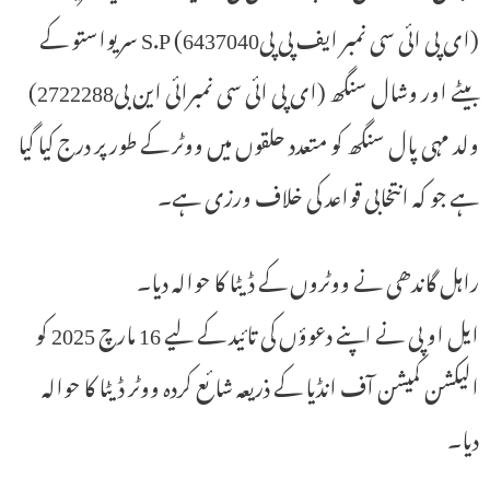
(ای پی ائی سی نمبر ایف پی پی6437040) S.P سریواستو کے
بیٹے اور وشال سنگھ (ای پی ائی سی نمبرائی این بی2722288)
ولد مہی پال سنگھ کو متعدد حلقوں میں ووٹر کے طور پر درج کیا گیا
ہے جو کہ انتخابی قواعد کی خلاف ورزی ہے۔
راہل گاندھی نے ووٹروں کے ڈیٹا کا حوالہ دیا۔
ایل او پی نے اپنے دعوؤں کی تائید کے لیے 16 مارچ 2025 کو
الیکشن کمیشن آف انڈیا کے ذریعہ شائع کردہ ووٹر ڈیٹا کا حوالہ
دیا۔