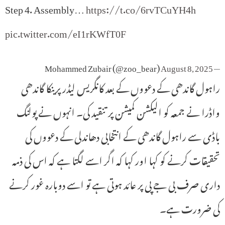
Step 4. Assembly…
https://t.co/6rvTCuYH4h
pic.twitter.com/eI1rKWfT0F
August 8, 2025
— Mohammed Zubair (@zoo_bear)
راہول گاندھی کے دعووں کے بعد کانگریس لیڈر پرینکا گاندھی
واڈرا نے جمعہ کو الیکشن کمیشن پر تنقید کی۔ انہوں نے پولنگ
باڈی سے راہول گاندھی کے انتخابی دھاندلی کے دعووں کی
تحقیقات کرنے کو کہا اور کہا کہ اگر اسے لگتا ہے کہ اس کی ذمہ
داری صرف بی جے پی پر عائد ہوتی ہے تو اسے دوبارہ غور کرنے
کی ضرورت ہے۔