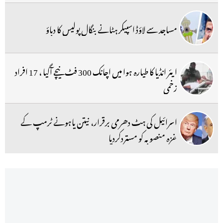
مساجد سے لاؤڈ اسپیکر ہٹانے بنگال پولیس کا دباؤ
ایئر انڈیا کا طیارہ ہوا میں اچانک 300 فٹ نیچے آگیا ، 17 افراد
زخمی
اسرائیل کی ہٹ دھرمی برقرار، نیتن یاہونے ٹرمپ کے
غزہ منصوبہ کو مستردکردیا