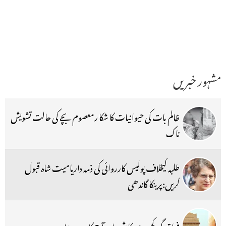
مشہور خبریں
ظالم بات کی حیوانیات کا شکا رمعصوم بچے کی حالت تشویش
ناک
طلبہ کیخلاف پولیس کارروائی کی ذمہ داریامیت شاہ قبول
کریں:پرینکا گاندھی
فراق گورکھپوری کا شعر اور آج کا ہندوستان