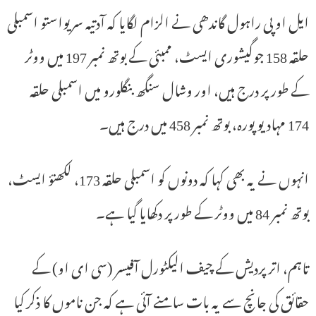
ایل او پی راہول گاندھی نے الزام لگایا کہ آدتیہ سریواستو اسمبلی
حلقہ 158 جوگیشوری ایسٹ، ممبئی کے بوتھ نمبر 197 میں ووٹر
کے طور پر درج ہیں، اور وشال سنگھ بنگلورو میں اسمبلی حلقہ
174 مہادیو پورہ، بوتھ نمبر 458 میں درج ہیں۔
انہوں نے یہ بھی کہا کہ دونوں کو اسمبلی حلقہ 173، لکھنؤ ایسٹ،
بوتھ نمبر 84 میں ووٹر کے طور پر دکھایا گیا ہے۔
تاہم، اتر پردیش کے چیف الیکٹورل آفیسر (سی ای او) کے
حقائق کی جانچ سے یہ بات سامنے آئی ہے کہ جن ناموں کا ذکر کیا