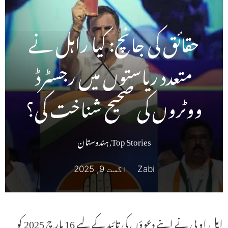
حقائق کی جانچ: کیا راہل نے
متعدد ریاستوں میں رجسٹرڈ
ووٹروں کی صحیح شناخت کی؟
Top Stories
,
ہندوستان
Zabi
اگست 9, 2025
ایل او پی نے اپنے دعوؤں کی تائید کے لیے 16 مارچ 2025 کو