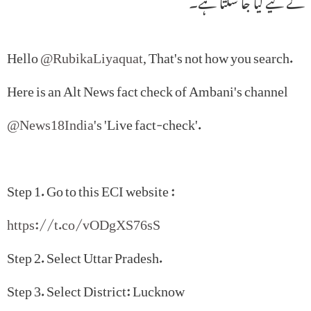
کے لیے کیا جا سکتا ہے۔
Hello
@RubikaLiyaquat
, That's not how you search.
Here is an Alt News fact check of Ambani's channel
@News18India
's 'Live fact-check'.
Step 1. Go to this ECI website :
https://t.co/vODgXS76sS
Step 2. Select Uttar Pradesh.
Step 3. Select District: Lucknow