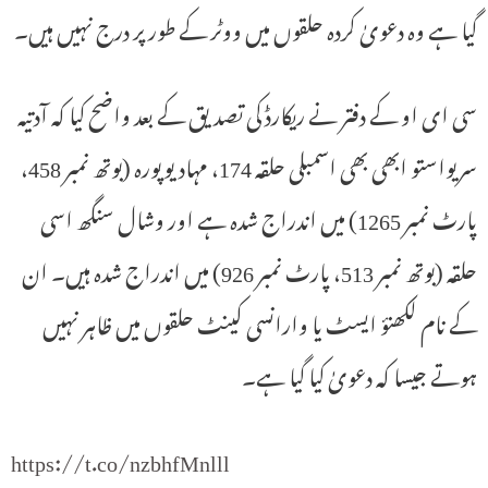
گیا ہے وہ دعویٰ کردہ حلقوں میں ووٹر کے طور پر درج نہیں ہیں۔
سی ای او کے دفتر نے ریکارڈ کی تصدیق کے بعد واضح کیا کہ آدتیہ
سریواستو ابھی بھی اسمبلی حلقہ 174، مہادیوپورہ (بوتھ نمبر 458،
پارٹ نمبر 1265) میں اندراج شدہ ہے اور وشال سنگھ اسی
حلقہ (بوتھ نمبر 513، پارٹ نمبر 926) میں اندراج شدہ ہیں۔ ان
کے نام لکھنؤ ایسٹ یا وارانسی کینٹ حلقوں میں ظاہر نہیں
ہوتے جیسا کہ دعویٰ کیا گیا ہے۔
https://t.co/nzbhfMnlll