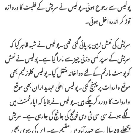
پولیس سے رجوع ہوئی۔ پولیس نے سریش کے فلیٹ کا دروازہ
توڑ کر اندرداخل ہوئی۔
سریش کی نعش زمین پر پائی گئی تھی۔ پولیس نے شبہ ظاہر کیا کہ
سریش کے سرپر کسی وزنی چیز سے مارا گیا ہے۔ پولیس نے نعش
کو پوسٹ مارٹم کے لئے دواخانہ منتقل کیا۔ پولیس کلوز ٹیم بھی
موقع واردات پر پہنچ گئی۔ پولیس اعلی عہدیداران بھی موقع
واردات کا دورہ کرچکے ہیں۔ پولیس نے بتایا کہ اپارٹمنٹ میں
لگے ہوئے سی سی ٹی وی فوٹیج کی جانچ کی جارہی ہے۔ سریش
پچھلے 20سال سے حیدرآباد میں مقیم ہے۔ اس کی بیوی بھی