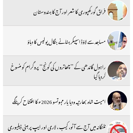
فراق گورکھپوری کا شعر اور آج کا ہندوستان
مساجد سے لاؤڈ اسپیکر ہٹانے بنگال پولیس کا دباؤ
راہول گاندھی کے ’’چھاتروں کی گونج‘‘ پروگرام کو منسوخ
کردیا گیا
امیت شاہ بھارتیہ ودیا پار مہوتسو 2026ء کا افتتاح کرینگے
تلنگانہ میں آج سے آٹو، کیب ، لاری اور ایپ پر مبنی ڈیلیوری