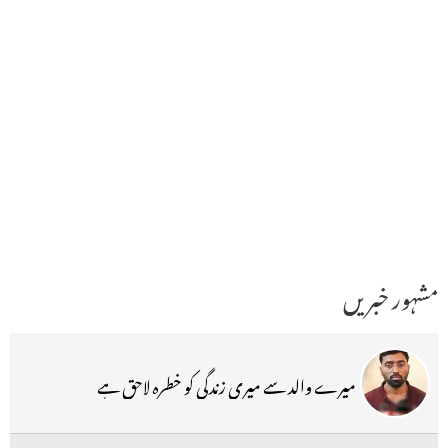
مشہور خبریں
میرے والد سے میری زندگی کو خطرہ لاحق ہے