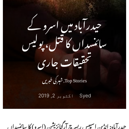
حیدرآباد میں اسرو کے
سائنسداں کا قتل، پولیس
تحقیقات جاری
Top Stories
,
شہر کی خبریں
Syed
اکتوبر 2, 2019
حیدرآباد: انڈین اسپیس ریسرچ آرگنائزیشن (اسرو) کا سائنسداں