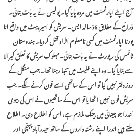
آج اپنے اپارٹمنٹ میں مردہ پایا گیا۔ پولیس نے یہ بات بتائی۔
ذرائع کے مطابق 56سالہ ایس۔ سریش کو امیر پیٹ میں واقع انا
پورنا اپارٹمنٹ میں کسی نامعلوم افراد قتل کردیا۔ ہندوستان
ٹائمس کی رپورٹ نے یہ بات بتائی۔مہلوک سریش کا تعلق کیرالا
سے بتایا گیا۔ وہ اپنے فلیٹ میں تنہا رہتا تھا۔ جب منگل کے
روز دفتر نہیں گیا تو اس کے ساتھی اسے فون کرنے لگے۔ جب
سریش فون نہیں ا ٹھا یا تو اس کے ساتھیوں نے اس کی بیوی
اندرا جو چینائی میں بینک ملازم ہے، اس کو اطلاع دی۔ اطلاع
ملتے ہیں اندرا اپنے رشتہ داروں کے ساتھ حیدرآباد پہنچی اور