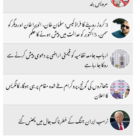
سرویس بند
3 کروڑ روپئے کا فراڈ کیس: سلمان خان، الویرا خان اوردیگر کو
سمن، 5 اکتوبر کو عدالت میں پیش ہونے کا حکم
ارباب جامعہ نظامیہ کو قیمتی اراضی پر دعوی پیش کرنے سے
روکا جا رہا ہے
چھاتروں کی گونج،پروگرام طے شدہ مقام پر ہی ہوگا، کانگریس
کا اعلان
ٹرمپ ایران جنگ کے خطرناک جال میں پھنس گئے