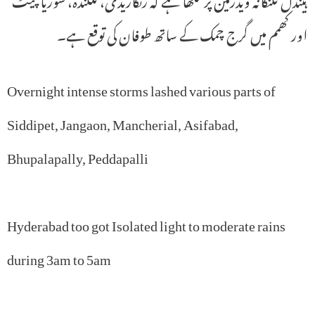
اور کھمم میں گرج چمک کے ساتھ طوفان کی توقع ہے۔
Overnight intense storms lashed various parts of
Siddipet, Jangaon, Mancherial, Asifabad,
Bhupalapally, Peddapalli
Hyderabad too got Isolated light to moderate rains
during 3am to 5am