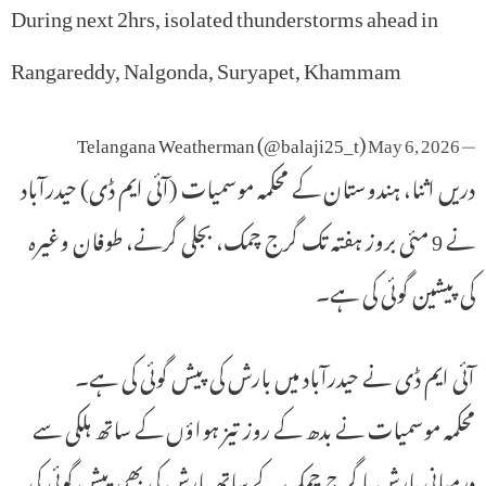
During next 2hrs, isolated thunderstorms ahead in
Rangareddy, Nalgonda, Suryapet, Khammam
May 6, 2026
— Telangana Weatherman (@balaji25_t)
دریں اثنا، ہندوستان کے محکمہ موسمیات (آئی ایم ڈی) حیدرآباد
نے 9 مئی بروز ہفتہ تک گرج چمک، بجلی گرنے، طوفان وغیرہ
کی پیشین گوئی کی ہے۔
آئی ایم ڈی نے حیدرآباد میں بارش کی پیش گوئی کی ہے۔
محکمہ موسمیات نے بدھ کے روز تیز ہواؤں کے ساتھ ہلکی سے
درمیانی بارش یا گرج چمک کے ساتھ بارش کی بھی پیش گوئی کی