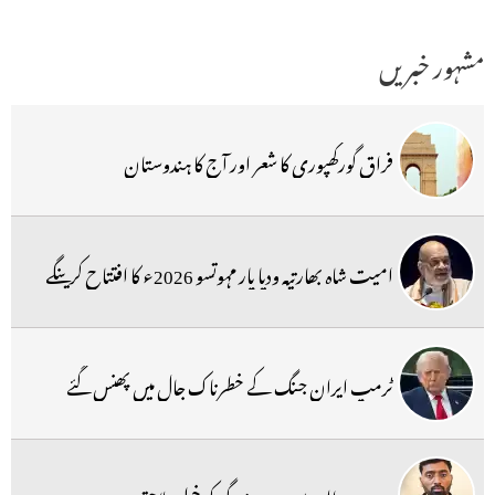
مشہور خبریں
فراق گورکھپوری کا شعر اور آج کا ہندوستان
امیت شاہ بھارتیہ ودیا پار مہوتسو 2026ء کا افتتاح کرینگے
ٹرمپ ایران جنگ کے خطرناک جال میں پھنس گئے