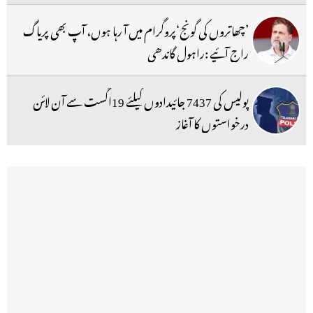
’چھاتروں کی گونج‘پروگرام میں آ رہا ہوں، آپ بھی پریاگ
راج آئیے :راہول گاندھی
پولیس کی 7437 جائیدادوں کیلئے 19اگست سے آن لائن
درخواستوں کا آغاز