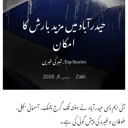
حیدرآباد میں مزید بارش کا
امکان
Top Stories
,
شہر کی خبریں
Zabi
مئی 6, 2026
آئی ایم ڈی حیدرآباد نے ہفتہ تک گرج چمک، آسمانی بجلی،
طوفان وغیرہ کی پیش گوئی کی ہے۔