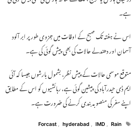
ہے۔
اس نے ہفتہ تک صبح کے اوقات میں جزوی طور پر ابر آلود
آسمان اور دھندلے حالات کی بھی پیش گوئی کی ہے۔
متوقع موسمی حالات کے پیش نظر، بشمول بارشوں جیسا کہ آئی
ایم ڈی حیدرآباد کی پیشین گوئی ہے، رہائشیوں کو اس کے مطابق
اپنے سفر کی منصوبہ بندی کرنے کی ضرورت ہے۔
Tags
Forcast
,
hyderabad
,
IMD
,
Rain