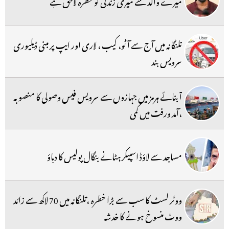
میرے والد سے میری زندگی کو خطرہ لاحق ہے
تلنگانہ میں آج سے آٹو، کیب ، لاری اور ایپ پر مبنی ڈیلیوری
سرویس بند
آبنائے ہرمز میں جہازوں سے سرویس فیس وصولی کا منصوبہ
،آمد ورفت میں کمی
مساجد سے لاؤڈ اسپیکر ہٹانے بنگال پولیس کا دباؤ
ووٹر لسٹ کا سب سے بڑا خطرہ ،تلنگانہ میں 70 لاکھ سے زائد
ووٹ منسوخ ہونے کا خدشہ