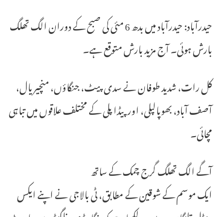
حیدرآباد: حیدرآباد میں بدھ 6 مئی کی صبح کے دوران الگ تھلگ
بارش ہوئی۔ آج مزید بارش متوقع ہے۔
کل رات، شدید طوفان نے سدی پیٹ، جنگاؤں، منچیریال،
آصف آباد، بھوپالپلی، اور پیڈا پلی کے مختلف علاقوں میں تباہی
مچائی۔
آگے الگ تھلگ گرج چمک کے ساتھ
ایک موسم کے شوقین کے مطابق، ٹی بالاجی نے اپنے ایکس
ہینڈل تلنگانہ ویدرمین پر لکھا ہے کہ رنگاریڈی، نلگنڈہ، سوریا پیٹ