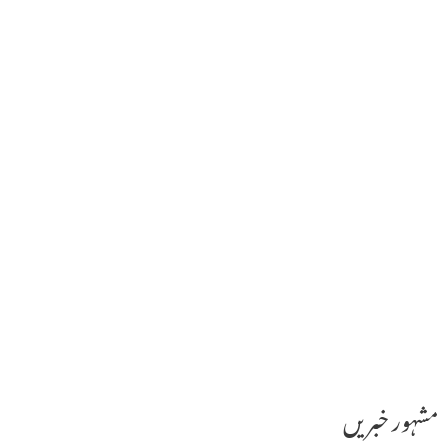
مشہور خبریں