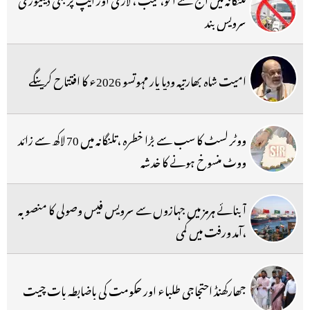
سرویس بند
امیت شاہ بھارتیہ ودیا پار مہوتسو 2026ء کا افتتاح کرینگے
ووٹر لسٹ کا سب سے بڑا خطرہ ،تلنگانہ میں 70 لاکھ سے زائد
ووٹ منسوخ ہونے کا خدشہ
آبنائے ہرمز میں جہازوں سے سرویس فیس وصولی کا منصوبہ
،آمد ورفت میں کمی
جھارکھنڈ احتجاجی طلباء اور حکومت کی باضابطہ بات چیت