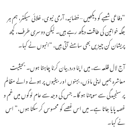
“دفاعی شعبے کو دیکھیں – فضائیہ، آرمی نیوی، خلائی سیکٹر، ہم ہر
جگہ خواتین کی طاقت دیکھ رہے ہیں۔ لیکن دوسری طرف، کچھ
پریشان کن چیزیں بھی سامنے آتی ہیں، “انہوں نے کہا۔
آج لال قلعہ سے، میں اپنا درد بیان کرنا چاہتا ہوں۔ بحیثیت
معاشرہ ہمیں اپنی ماؤں، بہنوں اور بیٹیوں پر ہونے والے مظالم
پر سنجیدگی سے سوچنا ہو گا۔ جس کی وجہ سے عام لوگوں میں غم و
غصہ پایا جاتا ہے۔ میں اس غصے کو محسوس کر سکتا ہوں،” اس
نے کہا۔