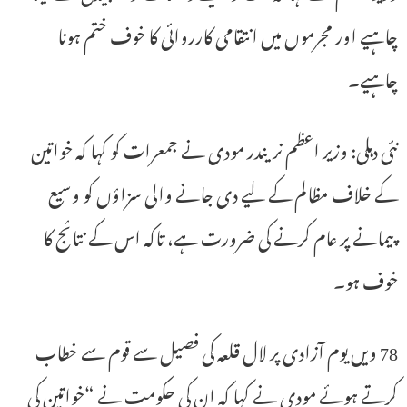
چاہیے اور مجرموں میں انتقامی کارروائی کا خوف ختم ہونا
چاہیے۔
نئی دہلی: وزیر اعظم نریندر مودی نے جمعرات کو کہا کہ خواتین
کے خلاف مظالم کے لیے دی جانے والی سزاؤں کو وسیع
پیمانے پر عام کرنے کی ضرورت ہے، تاکہ اس کے نتائج کا
خوف ہو۔
78 ویں یوم آزادی پر لال قلعہ کی فصیل سے قوم سے خطاب
کرتے ہوئے مودی نے کہا کہ ان کی حکومت نے “خواتین کی