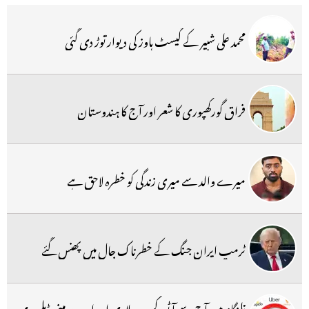
محمد علی شبیر کے گیسٹ ہاوز کی دیوار توڑ دی گئی
فراق گورکھپوری کا شعر اور آج کا ہندوستان
میرے والد سے میری زندگی کو خطرہ لاحق ہے
ٹرمپ ایران جنگ کے خطرناک جال میں پھنس گئے
تلنگانہ میں آج سے آٹو، کیب ، لاری اور ایپ پر مبنی ڈیلیوری