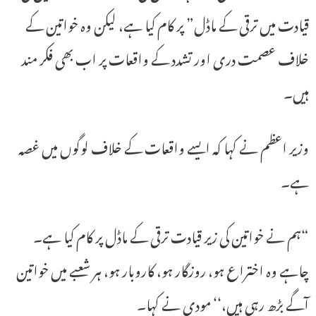
قیادت میں ترقی کے ماڈل” پر کام کیا ہے، لیکن وہ خواتین کے
خلاف عصمت دری اور تشدد کے واقعات پر اب بھی فکر مند
ہیں۔
وزیر اعظم نے کہا کہ ایسے واقعات کے خلاف لوگوں میں غصہ
ہے۔
“ہم نے خواتین کی زیر قیادت ترقی کے ماڈل پر کام کیا ہے۔
چاہے وہ اختراع ہو، روزگار ہو، کاروبار ہو، ہر شعبے میں خواتین
آگے بڑھ رہی ہیں،‘‘ مودی نے کہا۔