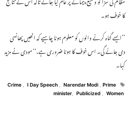
مظالم کی سزا کو وسیع پیمانے پر عام کیا جائے تاکہ اس کے نتائج
کا خوف ہو۔
’’ایسے گناہ کرنے والوں کو معلوم ہونا چاہیے کہ انھیں پھانسی
دی جائے گی۔ اس خوف کا ہونا ضروری ہے،‘‘ مودی نے مزید
کہا۔
Tags
Crime
,
I Day Speech
,
Narendar Modi
,
Prime
minister
,
Publicized
,
Women