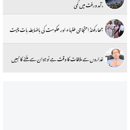
،آمد ورفت میں کمی
جھارکھنڈ احتجاجی طلباء اور حکومت کی باضابطہ بات چیت
غداروں سے ملاقات کا وقت ہے نوجوان سے ملنے کا نہیں