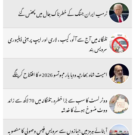
ٹرمپ ایران جنگ کے خطرناک جال میں پھنس گئے
تلنگانہ میں آج سے آٹو، کیب ، لاری اور ایپ پر مبنی ڈیلیوری
سرویس بند
امیت شاہ بھارتیہ ودیا پار مہوتسو 2026ء کا افتتاح کرینگے
ووٹر لسٹ کا سب سے بڑا خطرہ ،تلنگانہ میں 70 لاکھ سے زائد
ووٹ منسوخ ہونے کا خدشہ
آبنائے ہرمز میں جہازوں سے سرویس فیس وصولی کا منصوبہ