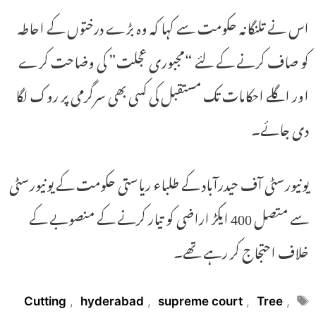
اس نے تلنگانہ حکومت سے کہا کہ وہ بڑے درختوں کے احاطہ
کو صاف کرنے کے لئے “مجبوری عجلت” کی وضاحت کرے
اور اگلے احکامات تک مستقبل کی کسی بھی سرگرمی پر روک لگا
دی جائے۔
یونیورسٹی آف حیدرآباد کے طلباء ریاستی حکومت کے یونیورسٹی
سے متصل 400 ایکڑ اراضی کو تیار کرنے کے منصوبے کے
خلاف احتجاج کر رہے تھے۔
Tags
Cutting
,
hyderabad
,
supreme court
,
Tree
,