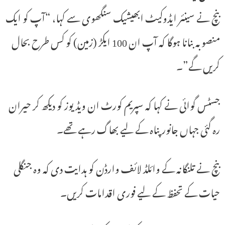
بنچ نے سینئر ایڈوکیٹ ابھیشیک سنگھوی سے کہا، “آپ کو ایک
منصوبہ بنانا ہوگا کہ آپ ان 100 ایکڑ (زمین) کو کس طرح بحال
کریں گے”۔
جسٹس گوائی نے کہا کہ سپریم کورٹ ان ویڈیوز کو دیکھ کر حیران
رہ گئی جہاں جانور پناہ کے لیے بھاگ رہے تھے۔
بنچ نے تلنگانہ کے وائلڈ لائف وارڈن کو ہدایت دی کہ وہ جنگلی
حیات کے تحفظ کے لیے فوری اقدامات کریں۔