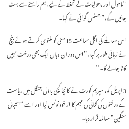
“ماحول اور ماحولیات کے تحفظ کے لیے، ہم راستے سے ہٹ
جائیں گے،” جسٹس گوائی نے کہا۔
اس معاملے کی اگلی سماعت 15 مئی کو ملتوی کرتے ہوئے بنچ
نے زبانی طور پر کہا، ’’اس دوران وہاں ایک بھی درخت نہیں
کاٹا جائے گا۔‘‘
3 اپریل کو، سپریم کورٹ نے کانچا گچی باؤلی جنگل میں ریاست
کے درختوں کی کٹائی کی مہم کا از خود نوٹس لیا اور اسے “انتہائی
سنگین” معاملہ قرار دیا۔