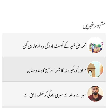
مشہور خبریں
محمد علی شبیر کے گیسٹ ہاوز کی دیوار توڑ دی گئی
فراق گورکھپوری کا شعر اور آج کا ہندوستان
میرے والد سے میری زندگی کو خطرہ لاحق ہے