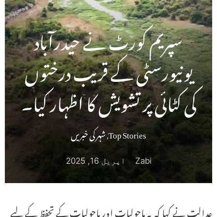
سپریم کورٹ نے حیدرآباد
یونیورسٹی کے قریب درختوں
کی کٹائی پر تشویش کا اظہار کیا۔
Top Stories
,
شہر کی خبریں
Zabi
اپریل 16, 2025
عدالت نے کہا کہ یہ ماحولیات اور ماحولیات کے تحفظ کے لیے