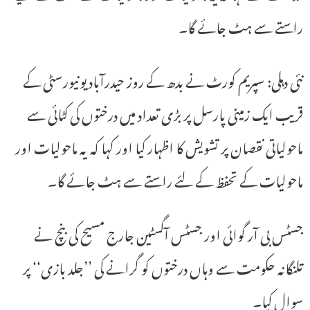
راستے سے ہٹ جائے گا۔
نئی دہلی: سپریم کورٹ نے بدھ کے روز حیدرآباد یونیورسٹی کے
قریب ایک زمینی پارسل پر بڑی تعداد میں درختوں کی کٹائی سے
ماحولیاتی نقصان پر تشویش کا اظہار کیا اور کہا کہ یہ ماحولیات اور
ماحولیات کے تحفظ کے لئے راستے سے ہٹ جائے گا۔
جسٹس بی آر گوائی اور جسٹس آگسٹین جارج مسیح کی بنچ نے
تلنگانہ حکومت سے وہاں درختوں کو گرانے کی ’’جلد بازی‘‘ پر
سوال کیا۔