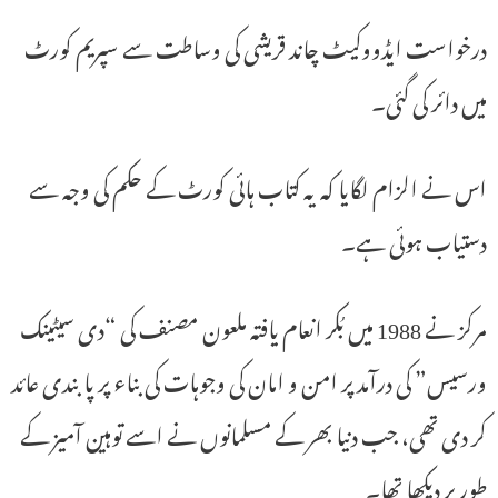
درخواست ایڈووکیٹ چاند قریشی کی وساطت سے سپریم کورٹ
میں دائر کی گئی۔
اس نے الزام لگایا کہ یہ کتاب ہائی کورٹ کے حکم کی وجہ سے
دستیاب ہوئی ہے۔
مرکز نے 1988 میں بُکر انعام یافتہ ملعون مصنف کی “دی سیٹینک
ورسیس” کی درآمد پر امن و امان کی وجوہات کی بناء پر پابندی عائد
کر دی تھی، جب دنیا بھر کے مسلمانوں نے اسے توہین آمیز کے
طور پر دیکھا تھا۔