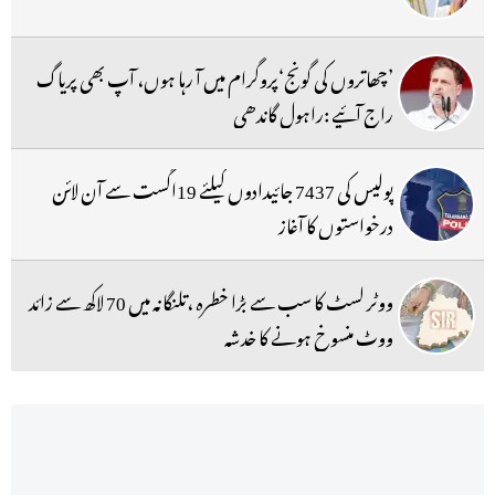
’چھاتروں کی گونج‘پروگرام میں آ رہا ہوں، آپ بھی پریاگ
راج آئیے :راہول گاندھی
پولیس کی 7437 جائیدادوں کیلئے 19اگست سے آن لائن
درخواستوں کا آغاز
ووٹر لسٹ کا سب سے بڑا خطرہ ،تلنگانہ میں 70 لاکھ سے زائد
ووٹ منسوخ ہونے کا خدشہ