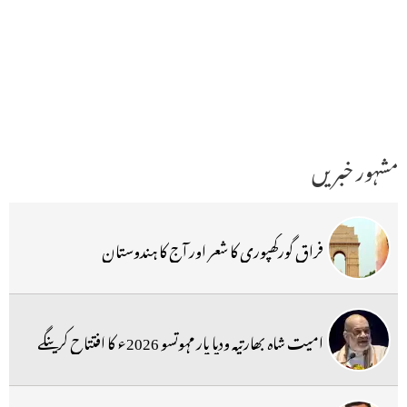
مشہور خبریں
فراق گورکھپوری کا شعر اور آج کا ہندوستان
امیت شاہ بھارتیہ ودیا پار مہوتسو 2026ء کا افتتاح کرینگے