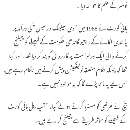
نومبر کے حکم کا حوالہ دیا۔
ہائی کورٹ نے 1988 میں “دی سیٹینک ورسیس” کی درآمد پر
پابندی لگانے کے راجیو گاندھی حکومت کے فیصلے کو چیلنج
کرنے والی ایک درخواست پر کارروائی کو بند کر دیا تھا، اور کہا
تھا کہ چونکہ حکام متعلقہ نوٹیفکیشن پیش کرنے میں ناکام رہے ہیں،
اس لیے یہ ماننا پڑے گا کہ یہ موجود نہیں ہے۔
بنچ نے عرضی کو مسترد کرتے ہوئے کہا، ’’آپ دہلی ہائی کورٹ
کے فیصلے کو مؤثر طریقے سے چیلنج کر رہے ہیں۔