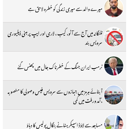
میرے والد سے میری زندگی کو خطرہ لاحق ہے
تلنگانہ میں آج سے آٹو، کیب ، لاری اور ایپ پر مبنی ڈیلیوری
سرویس بند
ٹرمپ ایران جنگ کے خطرناک جال میں پھنس گئے
آبنائے ہرمز میں جہازوں سے سرویس فیس وصولی کا منصوبہ
،آمد ورفت میں کمی
مساجد سے لاؤڈ اسپیکر ہٹانے بنگال پولیس کا دباؤ