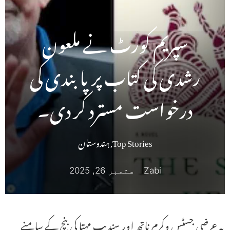
سپریم کورٹ نے ملعون
رشدی کی کتاب پر پابندی کی
درخواست مسترد کر دی۔
Top Stories
,
ہندوستان
Zabi
ستمبر 26, 2025
یہ عرضی جسٹس وکرم ناتھ اور سندیپ مہتا کی بنچ کے سامنے