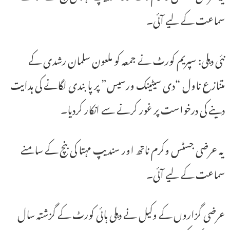
سماعت کے لیے آئی۔
نئی دہلی: سپریم کورٹ نے جمعہ کو ملعون سلمان رشدی کے
متنازع ناول “دی سیٹینک ورسیس” پر پابندی لگانے کی ہدایت
دینے کی درخواست پر غور کرنے سے انکار کردیا۔
یہ عرضی جسٹس وکرم ناتھ اور سندیپ مہتا کی بنچ کے سامنے
سماعت کے لیے آئی۔
عرضی گزاروں کے وکیل نے دہلی ہائی کورٹ کے گزشتہ سال