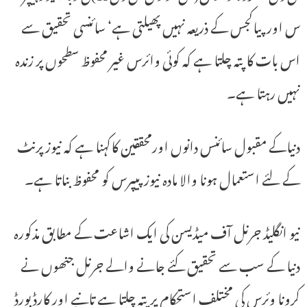
س اور پیاکجس کے ذریعہ نہیں پھیلتی ہے‘ سائنسی تحقیق سے
اس بات کا پتہ چلتا ہے کہ کوئی وائرس غیر محفوظ سطحوں پر زندہ
نہیں رہتا ہے۔
دنیاکے مقبول سائنس دانوں اورمحققین کاکہنا ہے کہ نیوز پرنٹ
کے لئے استعمال ہونا والا مادہ نیوز پیپرس کو محفوظ بناتا ہے۔
نیو انگلیڈ جرنل آف میڈیسن کی ایک اشاعت کے مطابق مذکورہ
دنیا کے سب سے تحقیق کئے جانے والے جرنل جنھوں نے
کرونا وئرس کی مختلف استحکام پر پتہ چلتا ہے تانبے اور کارڈ بورڈ