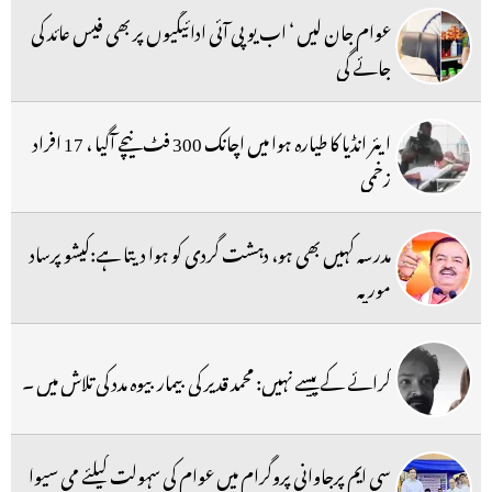
عوام جان لیں ‘ اب یو پی آئی ادائیگیوں پر بھی فیس عائد کی
جائے گی
ایئر انڈیا کا طیارہ ہوا میں اچانک 300 فٹ نیچے آگیا ، 17 افراد
زخمی
مدرسہ کہیں بھی ہو، دہشت گردی کو ہوا دیتا ہے:کیشو پرساد
موریہ
کرائے کے پیسے نہیں: محمد قدیر کی بیمار بیوہ مدد کی تلاش میں ۔
سی ایم پرجاوانی پروگرام میں عوام کی سہولت کیلئے می سیوا