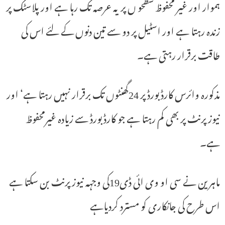
ہموار اور غیر محفوظ سطحو ں پر یہ عرصہ تک رہا ہے اور پلاسٹک پر
زندہ رہتا ہے اور اسٹیل پر دو سے تین دنوں کے لئے اس کی
طاقت برقرار رہتی ہے۔
مذکورہ وائرس کارڈ بورڈ پر 24گھنٹوں تک برقرار نہیں رہتا ہے‘ اور
نیوز پرنٹ پر بھی کم رہتا ہے جو کارڈ بورڈ سے زیادہ غیرمحفوظ
ہے۔
ماہرین نے سی او وی ائی ڈی19کی وجہہ نیوز پرنٹ بن سکتا ہے
اس طرح کی جانکاری کو مسترد کردیاہے