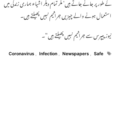
کے طور پر جانے جاتے ہیں‘ مگر تمام دیگر اشیاء ہماری زندگی میں
استعمال ہونے والے چیزیں جراثیم نہیں پھیلتے ہیں۔
نیوز پیپرس سے جراثیم نہیں پھیلتے ہیں“۔
Tags
Coronavirus
,
Infection
,
Newspapers
,
Safe