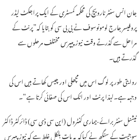
جان انس سنٹر نارویچ کی محکمہ کمسٹری کے ایک پراجکٹ لیڈر
پروفیسر جارج لومونوسوف نے بی بی سی کو بتایا کہ”پرنٹ کے
مراحل سے گذرتے وقت نیوز پیپرس مختلف مرحلوں سے
گذرتے ہیں۔
روایتی طور پر لوگ اس میں مچھلی اور چیس کھاتے ہیں اس کی
وجہہ ہے۔لہذا پرنٹ اور انک اس کی صفائی کرتا ہے“۔
نیشنل سنٹر برائے بیماری کنٹرول (این سی ڈی سی) ڈائرکٹر ڈاکٹر
سوجیت کے سنگھ نے کہاکہ یہ بات بلکل غلط ہے کہ نیوز پیپرس