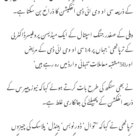
کے ذریعہ سی او وی ائی ڈی انفکیشن کا ذرائع بن سکتا ہے۔
دہلی کے صفدر جنگ اسپتال کے ایک میڈیسن پروفیسرڈاکٹر بی
کے ترپاٹھی‘ جہاں پر 14سی او وی ائی ڈی کے مریض
اور50مشتبہ معاملات تنہائی وارڈ میں رہ رہے ہیں‘
نے بھی سنگھ کی طرح بات کرتے ہوئے کہاکہ نیوز پیپر س کے
ذریعہ انفکشن کے پھیلنے کی جانکاری غلط ہے۔
ترپاٹھی نے کہاکہ ”توال‘ ڈور نوبس‘ ہینڈل‘ پلاسک کی چیزوں