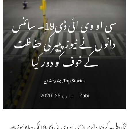
سی او وی ائی ڈی19۔ سائنس
دانوں نے نیوز پیپر کی حفاظت
کے خوف کو دور کیا
Top Stories
,
ہندوستان
Zabi
مارچ 25, 2020
نئی دہلی۔ کرونا وائرس(سی او وی ائی ڈی19)کی وباء نیوز پیپر