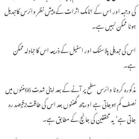
کی وجہہ اور اس کے اٹامک اثرات کے پیش نظر وائرس کاتبدیل
ہونا ممکن نہیں ہے۔
اس کی تبدیلی پلاسٹک اور اسٹیل کے ذریعہ اس کا تبادلہ ممکن
ہے۔
مذکورہ کرونا وائرس سطح پر آنے کے بعد اپنی شدت 66منٹوں میں
نصف کم ہوجاتی ہے اورچھ گھنٹوں بعد اس کی طاقت2فیصد رہ
جاتی ہے‘ یہ محققین کی جانچ کے مطابق ہے۔