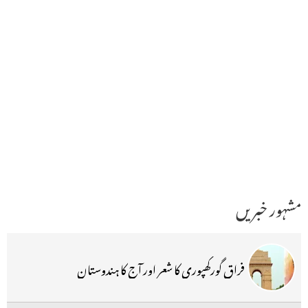
مشہور خبریں
فراق گورکھپوری کا شعر اور آج کا ہندوستان