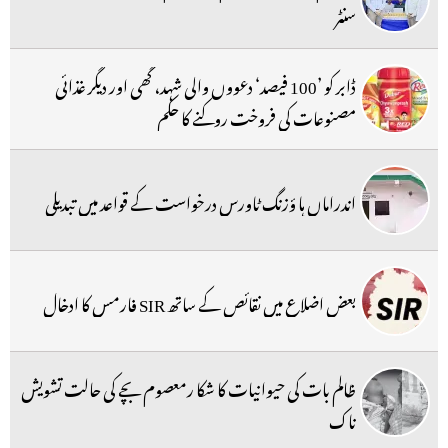
سنٹر
ڈابر کو ’100 فیصد‘ دعووں والی شہد، گھی اور دیگر غذائی
مصنوعات کی فروخت روکنے کا حکم
اندراماں ہا ؤزنگ ٹاورس درخواست کے قواعد میں تبدیلی
بعض اضلاع میں نقائص کے ساتھ SIR فارمس کا ادخال
ظالم بات کی حیوانیات کا شکا رمعصوم بچے کی حالت تشویش
ناک