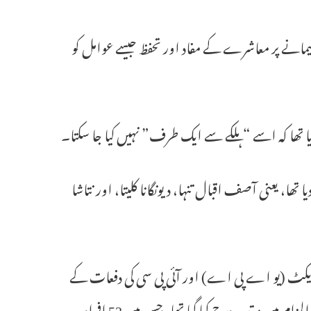
 پیمانے پر معاشرے کے مفاد اور تحفظ جیسے عوامل کو
یا تھا کہ اسے “ہلکے سے ایک طرف” نہیں کیا جا سکتا۔
ا، یعنی آصف اقبال تنہا، دیونگانا کلیتا، اور نتاشا
 ایکٹ (یو اے پی اے) اور آئی پی سی کی دفعات کے
تحت مبینہ طور پر فروری 2020 کے فسادات کے “ماسٹر مائنڈ” ہونے کے الزام میں مقدمہ درج کیا گیا تھا، جس میں 53 افراد