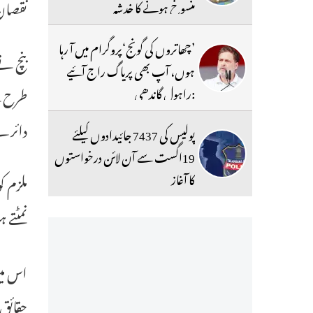
نقصان 
منسوخ ہونے کا خدشہ
’چھاتروں کی گونج‘پروگرام میں آ رہا
بنچ نے
ہوں، آپ بھی پریاگ راج آئیے
:راہول گاندھی
طرح کے
دائرے
پولیس کی 7437 جائیدادوں کیلئے
19اگست سے آن لائن درخواستوں
کا آغاز
ملزم ک
نمٹتے 
اس میں
حقائق