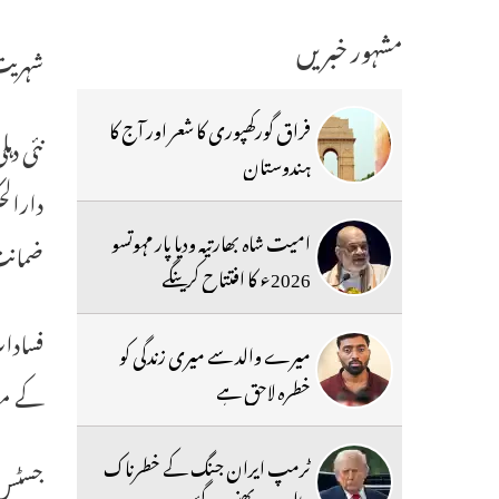
مشہور خبریں
شہریت
فراق گورکھپوری کا شعر اور آج کا
نئی دہ
ہندوستان
امیت شاہ بھارتیہ ودیا پار مہوتسو
ضمانت 
2026ء کا افتتاح کرینگے
فسادات
میرے والد سے میری زندگی کو
خطرہ لاحق ہے
کے مظا
ٹرمپ ایران جنگ کے خطرناک
جسٹس ن