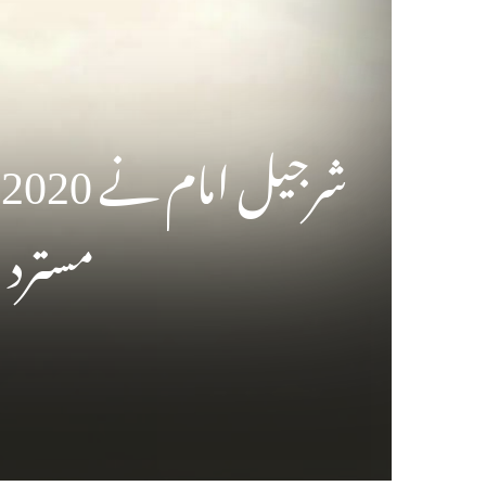
ش
مسترد 