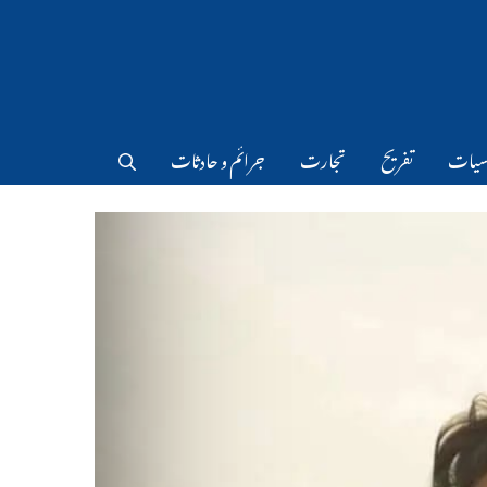
سیات
تفریح
تجارت
جرائم و حادثات