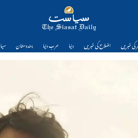
 کی خبریں
اضلاع کی خبریں
دنیا
عرب دنیا
ہندوستان
سیا