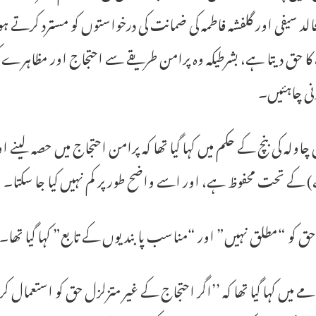
الد سیفی اور گلفشہ فاطمہ کی ضمانت کی درخواستوں کو مسترد کرتے 
ا حق دیتا ہے، بشرطیکہ وہ پرامن طریقے سے احتجاج اور مظاہرے کر
نی چاہئیں۔
کے تحت محفوظ ہے، اور اسے واضح طور پر کم نہیں کیا جا سکتا۔
حق کو “مطلق نہیں” اور “مناسب پابندیوں کے تابع” کہا گیا تھا۔
مے میں کہا گیا تھا کہ ’’اگر احتجاج کے غیر متزلزل حق کو استعمال