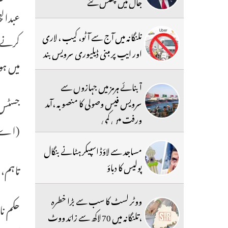
جال میں پھنس گئے
عبدالخ
تلنگانہ میں آج سے آٹو، کیب ، لاری
کرنے ک
اور ایپ پر مبنی ڈیلیوری سرویس بند
میں ہو
آبنائے ہرمز میں جہازوں سے
سرویس فیس وصولی کا منصوبہ ،آمد
ورفت میں کمی
(اے) 
مساجد سے لاؤڈ اسپیکر ہٹانے بنگال
پولیس کا دباؤ
تاہم، 
ووٹر لسٹ کا سب سے بڑا خطرہ
حکم نا
،تلنگانہ میں 70 لاکھ سے زائد ووٹ