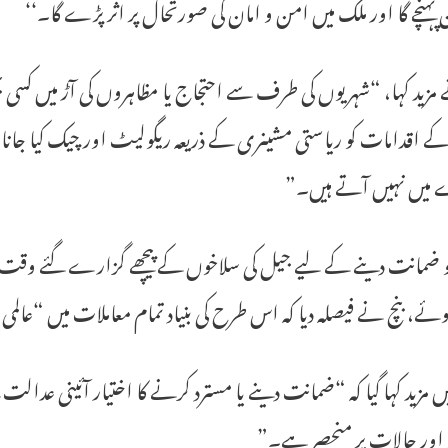
پہنچے گا اور ملک میں امن و امان کی صورتحال پر اثر پڑے گا۔‘‘
 مزید کہا، “شہریوں کی طرف سے احتجاج یا مظاہروں کی آڑ میں کس
 اقدامات کو ریاستی مشینری کے ذریعہ ریگولیٹ اور چیک کیا جانا 
 میں نہیں آتے ہیں۔”
و ضمانت دینے کے لیے جیل کی سلاخوں کے پیچھے گزارے گئے وقت ک
ہوئے، بنچ نے فیصلہ دیا کہ اس طرح کی بنیاد تمام معاملات میں “عال
 مزید کہا گیا کہ “ضمانت دینے یا مسترد کرنے کا اختیار آئینی 
 اور حالات پر منحصر ہے۔”