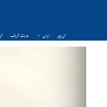
Ski
t
conten
ای پیپر
زبان
حدیث شریف
شہر