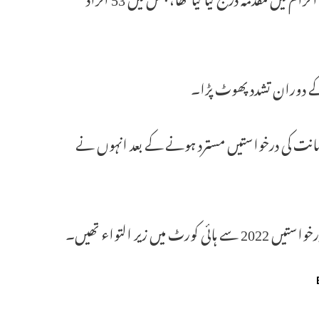
ے دوران تشدد پھوٹ پڑا۔
ن کی ضمانت کی درخواستیں مسترد ہونے کے بعد انہوں نے
ر التواء تھیں۔