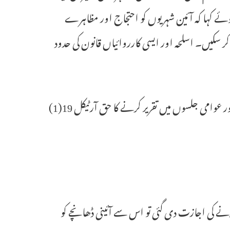
ہوئے کہا کہ آئین شہریوں کو احتجاج اور مظاہرے
 سکیں۔ اسلحہ اور ایسی کارروائیاں قانون کی حدود
جسٹس چاولہ کی بنچ کے حکم میں کہا گیا تھا کہ پرامن احتجاج میں حصہ لینے اور عوامی جلسوں میں تقریر کرنے کا حق آرٹیکل 19(1)
 کرنے کی اجازت دی گئی تو اس سے آئینی ڈھانچے کو