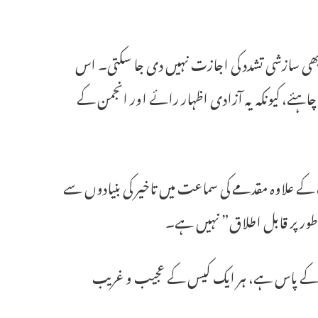
ی بھی سازشی تشدد کی اجازت نہیں دی جا سکتی۔ اس
چاہئے، کیونکہ یہ آزادی اظہار رائے اور انجمن کے
ے علاوہ مقدمے کی سماعت میں تاخیر کی بنیادوں سے
می طور پر قابل اطلاق” نہیں ہے۔
عدالت کے پاس ہے، ہر ایک کیس کے عجیب و غریب