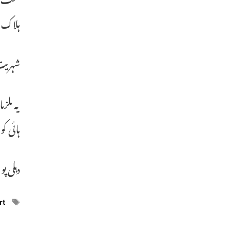
ہلاک اور 700 سے زیادہ
شہریت
ہائی 
دہلی پول
ags
rt