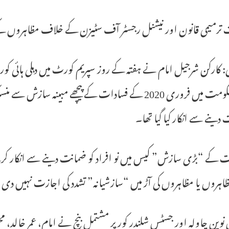
 ترمیمی قانون اور نیشنل رجسٹر آف سٹیزن کے خلاف مظاہروں ک
لی: کارکن شرجیل امام نے ہفتہ کے روز سپریم کورٹ میں دہلی ہائی ک
دارالحکومت میں فروری 2020 کے فسادات کے پیچھے مب
دینے سے انکار کیا گیا تھا۔
 کے “بڑی سازش” کیس میں نو افراد کو ضمانت دینے سے انکار کرتے
ہروں یا مظاہروں کی آڑ میں “سازشیانہ” تشدد کی اجازت نہیں دی 
وین چاولہ اور جسٹس شلندر کور پر مشتمل بنچ نے امام، عمر خالد، م