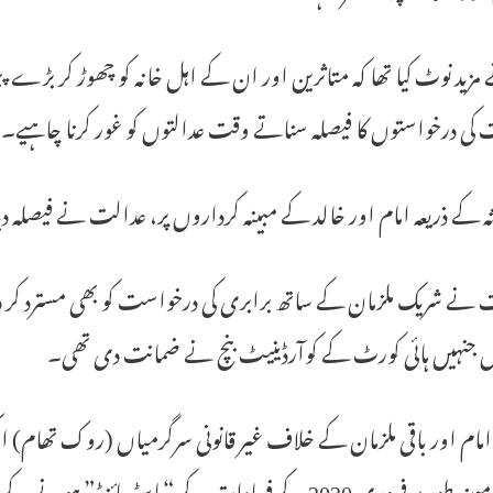
 مزید نوٹ کیا تھا کہ متاثرین اور ان کے اہل خانہ کو چھوڑ کر بڑے
کی درخواستوں کا فیصلہ سناتے وقت عدالتوں کو غور کرنا چاہیے۔
ہ کے ذریعہ امام اور خالد کے مبینہ کرداروں پر، عدالت نے فیصلہ د
نے شریک ملزمان کے ساتھ برابری کی درخواست کو بھی مسترد کر دیا تھ
ل جنہیں ہائی کورٹ کے کوآرڈینیٹ بنچ نے ضمانت دی تھی۔
امام اور باقی ملزمان کے خلاف غیر قانونی سرگرمیاں (روک تھام)