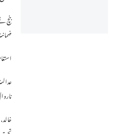
بنچ نے
ضمانت 
استغاث
عدالت 
ناروا
خالد، 