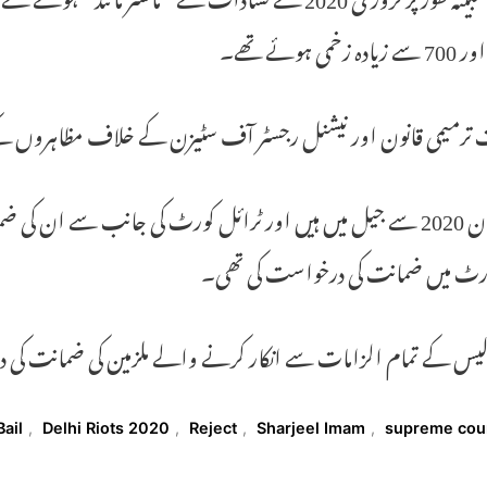
 زخمی ہوئے تھے۔
 ترمیمی قانون اور نیشنل رجسٹر آف سٹیزن کے خلاف مظاہروں ک
یہ ملزمان 2020 سے جیل میں ہیں اور ٹرائل کورٹ کی جانب سے ا
کورٹ میں ضمانت کی درخواست کی تھی۔
یس کے تمام الزامات سے انکار کرنے والے ملزمین کی ضمانت کی درخواستیں 2022 سے ہائی کورٹ میں زی
T
Bail
,
Delhi Riots 2020
,
Reject
,
Sharjeel Imam
,
supreme cou