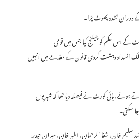
ے دوران تشدد پھوٹ پڑا۔
ورٹ کے اس حکم کو چیلنج کیا جس میں قومی
ینہ سازش سے منسلک انسداد دہشت گردی قانون کے مقدمے میں انہیں
 ہوئے، ہائی کورٹ نے فیصلہ دیا تھا کہ شہریوں
جا سکتی۔
حمد سلیم خان، شفا الرحمان، اطہر خان، میران حیدر،