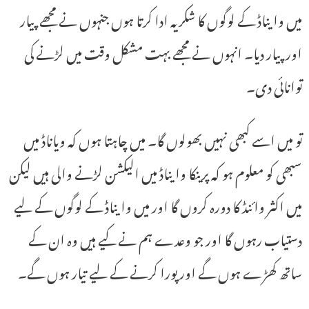
میں وایناڈ کے لوگوں کا شکریہ ادا کرتا ہوں جنہوں نے مجھے پیار
اور پیار دیا۔ انہوں نے مجھے بہت مشکل وقت میں لڑنے کی
توانائی دی۔
تو میں اسے کبھی نہیں بھولوں گا۔ میں چاہتا ہوں کہ ویاناڈ میں
سبھی کو معلوم ہو کہ پرینکا وایناڈ میں الیکشن لڑنے والی ہیں لیکن
میں اکثر وائنڈ کا دورہ کروں گا اور میں وایناڈ کے لوگوں کے لیے
دستیاب رہوں گا اور جو وعدے ہم نے کیے ہیں وہ ان کے
ساتھ کھڑے ہوں گے اور پورا کرنے کے لیے تیار ہوں گے۔