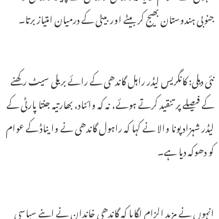
جنوبی ہندوستان بھیج کر بیٹے اور بیٹی کے درمیان امتیاز برتا۔
نئی دہلی: کانگریس لیڈر راہل گاندھی کے رائے بریلی سیٹ رکھنے
کے فیصلے پر تنقید کرتے ہوئے، نہ کہ وائناد، بھارتیہ جنتا پارٹی کے
لیڈر شہزاد پونا والا نے کہا کہ راہول گاندھی نے وایناڈ کے عوام
کو دھوکہ دیا ہے۔
انہوں نے مزید الزام لگایا کہ گاندھی خاندان نے اپنے سیاسی