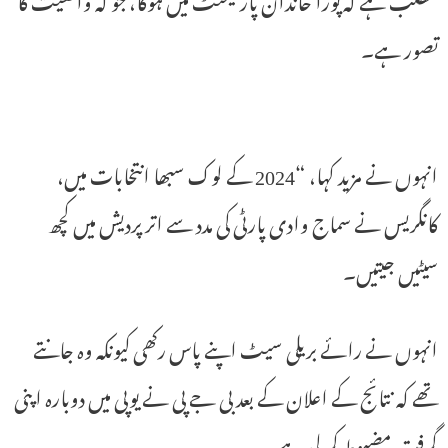
تصور ہے۔
انہوں نے مزید کہا، “2024 کے لوک سبھا انتخابات میں،
کانگریس نے سماج وادی پارٹی کی مدد سے اتر پردیش میں کچھ
سیٹیں جیتیں۔
انہوں نے رائے بریلی سیٹ اپنے پاس رکھی کیونکہ وہ جانتے
تھے کہ نتائج کے اعلان کے بعد بی جے پی نے یوپی میں دوبارہ اپنی
گرفت مضبوط کر لی ہے۔