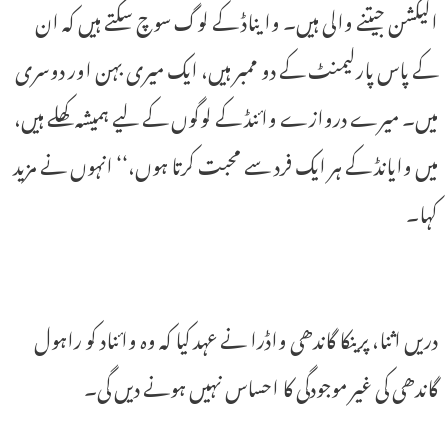
الیکشن جیتنے والی ہیں۔ وایناڈ کے لوگ سوچ سکتے ہیں کہ ان
کے پاس پارلیمنٹ کے دو ممبر ہیں، ایک میری بہن اور دوسری
میں۔ میرے دروازے وائنڈ کے لوگوں کے لیے ہمیشہ کھلے ہیں،
میں وایانڈ کے ہر ایک فرد سے محبت کرتا ہوں،‘‘ انہوں نے مزید
کہا۔
دریں اثنا، پرینکا گاندھی واڈرا نے عہد کیا کہ وہ وائناد کو راہول
گاندھی کی غیر موجودگی کا احساس نہیں ہونے دیں گی۔