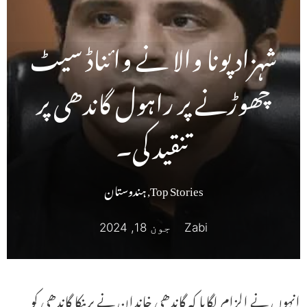
شہزاد پونا والا نے وائناڈ سیٹ
چھوڑنے پر راہول گاندھی پر
تنقید کی۔
Top Stories
,
ہندوستان
Zabi
جون 18, 2024
انہوں نے الزام لگایا کہ گاندھی خاندان نے پرینکا گاندھی کو