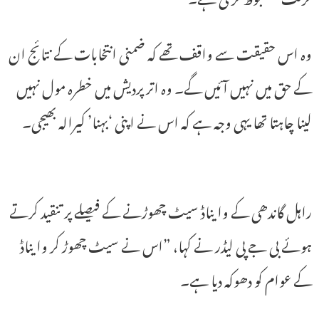
وہ اس حقیقت سے واقف تھے کہ ضمنی انتخابات کے نتائج ان
کے حق میں نہیں آئیں گے۔ وہ اتر پردیش میں خطرہ مول نہیں
لینا چاہتا تھا یہی وجہ ہے کہ اس نے اپنی ‘بہنا’ کیرالہ بھیجی۔
راہل گاندھی کے وایناڈ سیٹ چھوڑنے کے فیصلے پر تنقید کرتے
ہوئے بی جے پی لیڈر نے کہا، ”اس نے سیٹ چھوڑ کر وایناڈ
کے عوام کو دھوکہ دیا ہے۔