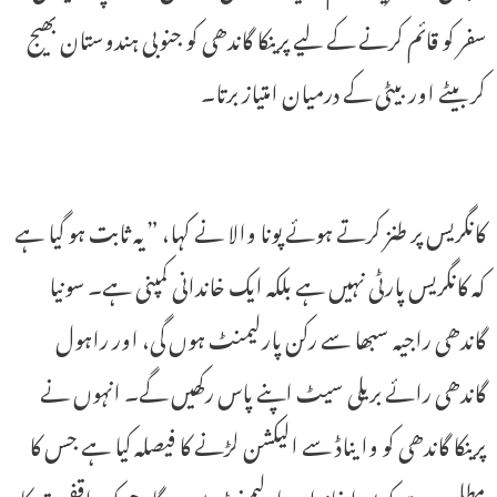
سفر کو قائم کرنے کے لیے پرینکا گاندھی کو جنوبی ہندوستان بھیج
کر بیٹے اور بیٹی کے درمیان امتیاز برتا۔
کانگریس پر طنز کرتے ہوئے پونا والا نے کہا، ”یہ ثابت ہو گیا ہے
کہ کانگریس پارٹی نہیں ہے بلکہ ایک خاندانی کمپنی ہے۔ سونیا
گاندھی راجیہ سبھا سے رکن پارلیمنٹ ہوں گی، اور راہول
گاندھی رائے بریلی سیٹ اپنے پاس رکھیں گے۔ انہوں نے
پرینکا گاندھی کو وایناڈ سے الیکشن لڑنے کا فیصلہ کیا ہے جس کا
مطلب ہے کہ پورا خاندان پارلیمنٹ میں ہوگا، جو کہ واقفیت کا