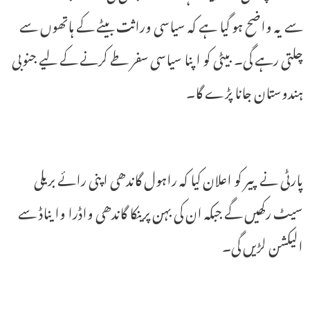
سے یہ واضح ہو گیا ہے کہ سیاسی وراثت بیٹے کے ہاتھوں سے
چلتی رہے گی۔ بیٹی کو اپنا سیاسی سفر طے کرنے کے لیے جنوبی
ہندوستان جانا پڑے گا۔
پارٹی نے پیر کو اعلان کیا کہ راہول گاندھی اپنی رائے بریلی
سیٹ رکھیں گے جبکہ ان کی بہن پرینکا گاندھی واڈرا وایناڈ سے
الیکشن لڑیں گی۔