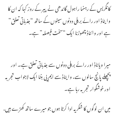
کانگریس کے رہنما راہول گاندھی نے پیر کے روز کہا کہ ان کا
وایناڈ اور رائے بریلی دونوں سیٹوں کے ساتھ “جذباتی تعلق”
ہے اور وائناڈ چھوڑنا ایک “سخت فیصلہ” ہے۔
میرا ویاناڈ اور رائے بریلی دونوں سے جذباتی تعلق ہے۔ اور
پچھلے پانچ سالوں سے، وایناڈ سے ایم پی بننا ایک لاجواب تجربہ
اور خوشگوار تجربہ رہا ہے۔
میں ان لوگوں کا شکریہ ادا کرتا ہوں جو میرے ساتھ کھڑے ہیں،