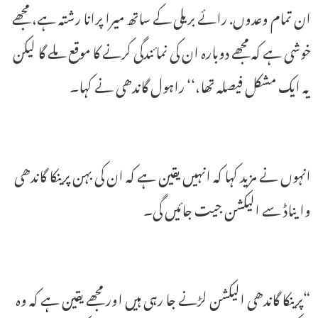
ان تمام وعدوں. رائے بریلی کے ساتھ میرا پرانا رشتہ ہے، مجھے
خوشی ہے کہ مجھے دوبارہ ان کی نمائندگی کرنے کا موقع ملے گا لیکن
یہ ایک مشکل فیصلہ تھا،‘‘ راہول گاندھی نے کہا۔
انہوں نے مزید کہا کہ انہیں یقین ہے کہ ان کی بہن پرینکا گاندھی
وایناڈ سے الیکشن جیت جائیں گی۔
“پرینکا گاندھی الیکشن لڑنے جا رہی ہیں اور مجھے یقین ہے کہ وہ