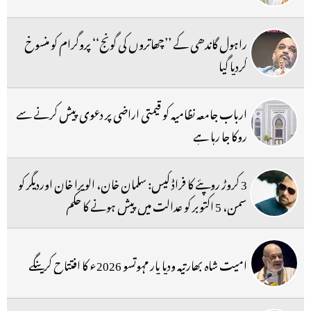
راہول گاندھی کے ’’چھاتروں کی گونج‘‘ پروگرام کو منسوخ
کردیا گیا
ارباب جامعہ نظامیہ کو قیمتی اراضی پر دعوی پیش کرنے سے
روکا جا رہا ہے
3 کروڑ روپئے کا فراڈ کیس: سلمان خان، الویرا خان اوردیگر کو
سمن، 5 اکتوبر کو عدالت میں پیش ہونے کا حکم
امیت شاہ بھارتیہ ودیا پار مہوتسو 2026ء کا افتتاح کرینگے