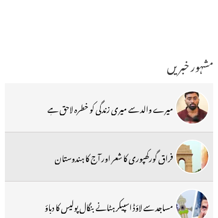
مشہور خبریں
میرے والد سے میری زندگی کو خطرہ لاحق ہے
فراق گورکھپوری کا شعر اور آج کا ہندوستان
مساجد سے لاؤڈ اسپیکر ہٹانے بنگال پولیس کا دباؤ