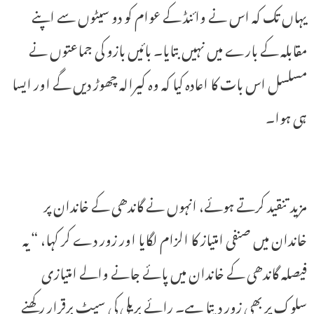
یہاں تک کہ اس نے وائنڈ کے عوام کو دو سیٹوں سے اپنے
مقابلہ کے بارے میں نہیں بتایا۔ بائیں بازو کی جماعتوں نے
مسلسل اس بات کا اعادہ کیا کہ وہ کیرالہ چھوڑ دیں گے اور ایسا
ہی ہوا۔
مزید تنقید کرتے ہوئے، انہوں نے گاندھی کے خاندان پر
خاندان میں صنفی امتیاز کا الزام لگایا اور زور دے کر کہا، “یہ
فیصلہ گاندھی کے خاندان میں پائے جانے والے امتیازی
سلوک پر بھی زور دیتا ہے۔ رائے بریلی کی سیٹ برقرار رکھنے