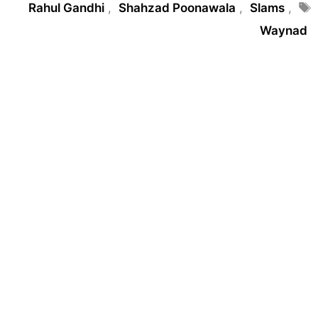
Tags
Rahul Gandhi
,
Shahzad Poonawala
,
Slams
,
Waynad