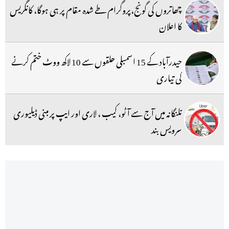
چھاتروں کی گونج،پروگرام طے شدہ مقام پر ہی ہوگا، کانگریس
کا اعلان
حیدرآباد کے 15 اسمبلی حلقوں سے 10 لاکھ ووٹ ختم کرنے
کی تیاری
تلنگانہ میں آج سے آٹو، کیب ، لاری اور ایپ پر مبنی ڈیلیوری
سرویس بند