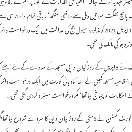
نئر عہدیدار نے کہاکہ ”احتیاطی اقدامات کے طور پر ہم نے رکاوٹیں 
انچ بھگت عورتیں دہلی سے راکھی سنگھ‘ ماباقی تمام واراناسی سے ل
نے 18اپریل 2021کو مذکورہ سیول جج کی عدالت میں ایک درخو
وز پوجا کی مانگ کی تھی۔
عدالت نے 8اپریل کے روز گیان و اپی مسجد کے سروے کے لئے اجئے 
انتظامیہ مسجد کمیٹی نے الہ آباد ہائی کورٹ میں ایک درخواست 
ے احکامات کو چیالنج کیاتھا‘ مگر درخواست مستر د کردی گئی تھی۔
مذکورہ کورٹ کمیشن نے 6مئی کے روز گیان واپی کا سروے ش
روک دیاگیاہے‘ جس کی سیول جج (سینئر ڈویثرن) سے یہ بھی مانگ تھی