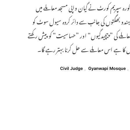
ست پر سنوائی کرتے ہوئے 20مئی کے روز مذکورہ سپریم کورٹ نے گیان واپی مسجد معاملے میں
دو بھگتوں کی جانب سے دائر کردہ سیول سوٹ کو
عاملے کی ”پیچیدگیوں“ اور ”حساسیت“ کو پیش رکھتے
Civil Judge
,
Gyanwapi Mosque
,