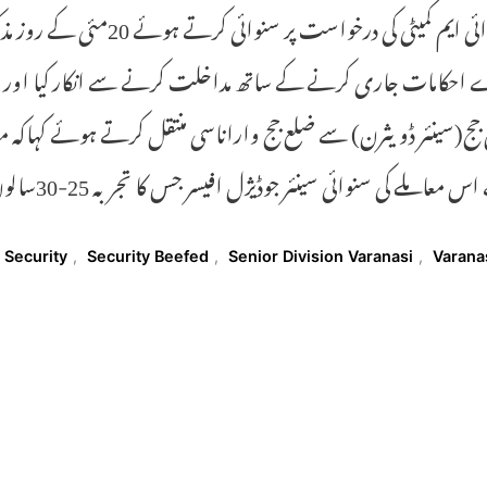
اے ائی ایم کمیٹی کی درخوا
احکامات جاری کرنے کے ساتھ مداخلت کرنے سے انکار کیا اور ہن
ج(سینئر ڈویثرن) سے ضلع جج واراناسی منتقل کرتے ہوئے کہاکہ م
ملے کی سنوائی سینئر جوڈیژل افیسر جس کا تجربہ 25-30سالوں کا ہے اس معاملے سے حل کرنا بہتر رہے گا۔
T
Security
,
Security Beefed
,
Senior Division Varanasi
,
Varana