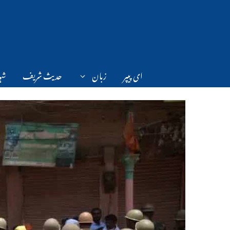
Ski
t
conten
ای پیپر
زبان
حدیث شریف
شہر