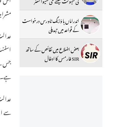
کی سہولت کیلئے می سیوا سنٹر
مشراج
اندراماں ہا ؤزنگ ٹاورس درخواست
کے قواعد میں تبدیلی
عدالت 
بعض اضلاع میں نقائص کے ساتھ
SIR فارمس کا ادخال
جس کے
ہے۔
سے استفسار کیاکہ