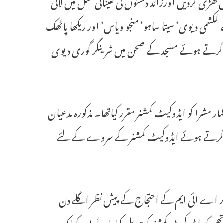
کھڑی کردیں اورزائد دستوں کی تعیناتی عمل میں لائی
کشمی دیوی‘ سیتا ساہو‘ منجو ویاس‘ اور ریکھا پاٹھک
است دائر کرتے ہوئے مسجد کے صحن میں شرینگر گوری دیوی
کمار مشرا کو ایڈوکیٹ کمشنر مقرر کیاتھا۔ مذکورہ مدعیان
دائر کرتے ہوئے ایڈوکیٹ کمشنر کے سروے کے لئے
روع کیاتھامگر اے ائی ایم کے احتجاج کے پیش نظر اگلے دن
 کہ ایڈوکیٹ کمشنر کو تبدیل کیاجائے او رکہاکہ