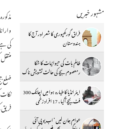
مشہور خبریں
مذکورہ عدالت ک
وارانا
فراق گورکھپوری کا شعر اور آج کا
ہندوستان
منتقل
ظالم بات کی حیوانیات کا شکا
رمعصوم بچے کی حالت تشویش ناک
ضلع ج
ایئر انڈیا کا طیارہ ہوا میں اچانک 300
نکات ک
فٹ نیچے آگیا ، 17 افراد زخمی
فریق ک
عوام جان لیں ‘ اب یو پی آئی
ادائیگیوں پر بھی فیس عائد کی جائے