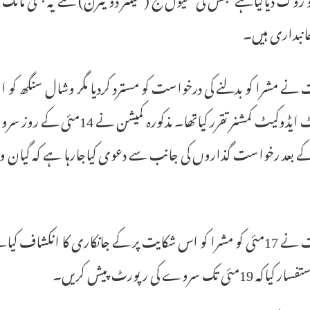
انبداری ہیں۔
نے مشرا کو بدلنے کی درخواست کو مسترد کردیا مگر وشال سنگھ کو ا
 بعد رخواست گذاروں کی جانب سے دعوی کیاجارہا ہے کہ گیان وا
عدالت نے 17مئی کو مشرا کو اس شکایت پر کے جانکاری کا انکشا
 19مئی تک سروے کی رپورٹ پیش کریں۔