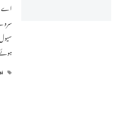
سروے 
سیول ج
ہوئے اس معا
ags
si