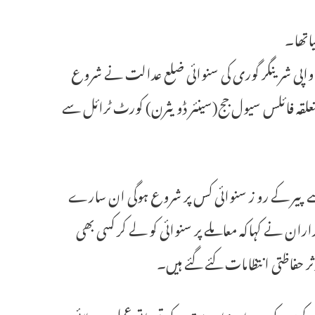
ان واپی شرینگر گوری کی سنوائی ضلع عدالت نے شروع
کے ساتھ تمام متعلقہ فائلس سیول جج(سینئر ڈویثرن) کورٹ ٹرائل سے
سے پیر کے رو ز سنوائی کس پر شروع ہوگی ان سارے
ران نے کہاکہ معاملے پر سنوائی کو لے کر کسی بھی
ر حفاظتی انتظامات کئے گئے ہیں۔