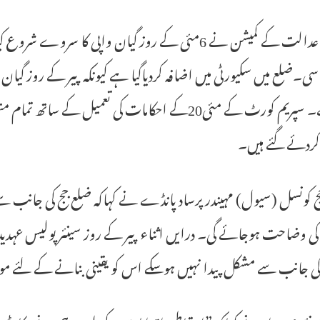
ے کمیشن نے 6مئی کے روز گیان واپی کا سروے شروع کیاتھا۔
سی۔ضلع میں سکیورٹی میں اضافہ کردیاگیا ہے کیونکہ پیر کے روز گی
کی ہے۔ سپریم کورٹ کے مئی20کے احکامات کی تعمیل 
 کردئے گئے ہیں۔
ج کونسل (سیول) مہیندر پرساد پانڈے نے کہاکہ ضلع جج کی جانب 
ی وضاحت ہوجائے گی۔ درایں اثناء پیر کے روز سینئر پولیس عہدیدا
ی جانب سے مشکل پیدا نہیں ہوسکے اس کو یقینی بنانے کے لئے موث