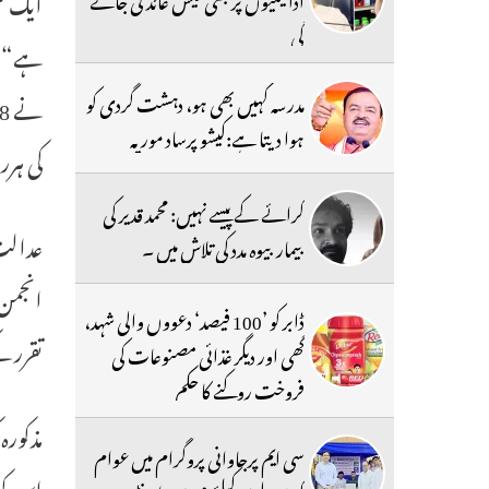
ایک سی
گی
ہے“۔ پ
مدرسہ کہیں بھی ہو، دہشت گردی کو
ہوا دیتا ہے:کیشو پرساد موریہ
کی ہرر
کرائے کے پیسے نہیں: محمد قدیر کی
بیمار بیوہ مدد کی تلاش میں ۔
انجمن 
ڈابر کو ’100 فیصد‘ دعووں والی شہد،
تقرر ک
گھی اور دیگر غذائی مصنوعات کی
فروخت روکنے کا حکم
سی ایم پرجاوانی پروگرام میں عوام
اس کو 