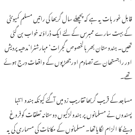
قابل غور بات یہ ہے کہ پچھلے سال گربھا کی راتیں مسلم کمیونٹی
کے بہت سارے ممبرس کے لئے ایک ڈراؤنہ خواب بن گئی
تھیں۔ ہندوستان بھر بالخصوص گجرات‘ مہارشٹرا‘مدھیہ پردیش
اور راجستھان سے تصادم اورجھڑپوں کے واقعات درج ہوئے
تھے۔
مساجد کے قریب گربھا تقاریب زد میں آگئے کیونکہ ہندو انتہا
پسندوں نے مسلمانوں پر ہندولڑکیوں دوستانہ تعلقات کوفروغ
دینے کا الزام لگایاتھا۔ مسلمانوں کے مکانات کی مسماری کی یہ