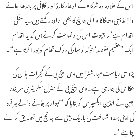
اس کے علاوہ وہ شرکاء کے ادھار کارڈ او ر کلائی پر باندھا جانے
والا مذہبی دھاگاکالو ا کی جانچ کا بھی ارادہ رکھتے ہیں۔یہ سنکی
اقدام ہے‘ راجپوت اس کی وضاحت کرتے ہیں کہ یہ اقدام
ایک ”عظیم مقصد‘ جوکہ لوجہادکی روک تھام کو پورا کرتا ہے“۔
پڑوسی ریاست مہارشٹرا میں وی ایچ پی کے گجرات پلان کی
عکاسی کی جارہی ہے۔ وی ایچ پی کے جنرل سکریٹری سریندر
جین نے انڈین ایکسپر س کوبتایا کہ ”تہوار پر جانے والے ہر فرد
کی اپنی ہندو شناخت کی باریک بینی سے جانچ میں تصدیق کرانے
چاہئے“۔