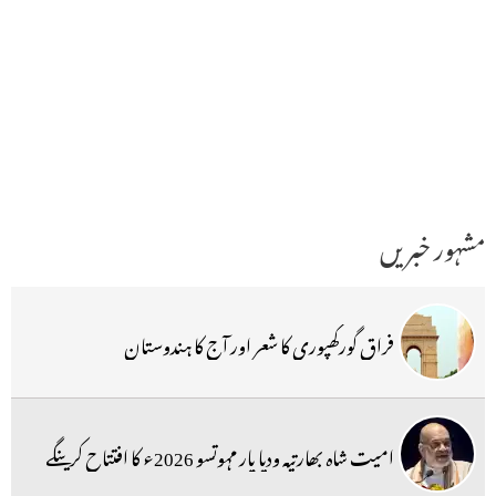
مشہور خبریں
فراق گورکھپوری کا شعر اور آج کا ہندوستان
امیت شاہ بھارتیہ ودیا پار مہوتسو 2026ء کا افتتاح کرینگے