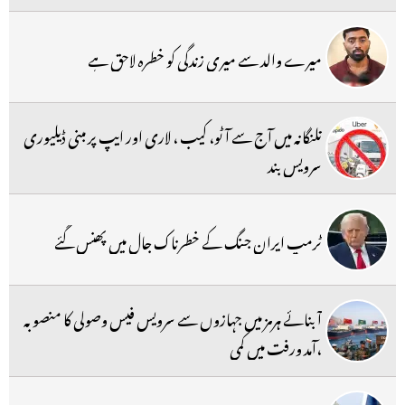
میرے والد سے میری زندگی کو خطرہ لاحق ہے
تلنگانہ میں آج سے آٹو، کیب ، لاری اور ایپ پر مبنی ڈیلیوری
سرویس بند
ٹرمپ ایران جنگ کے خطرناک جال میں پھنس گئے
آبنائے ہرمز میں جہازوں سے سرویس فیس وصولی کا منصوبہ
،آمد ورفت میں کمی