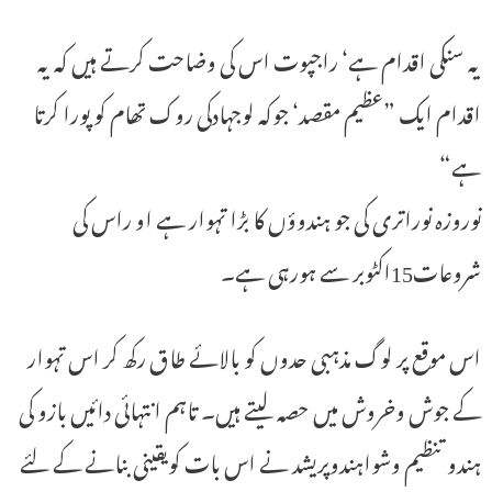
یہ سنکی اقدام ہے‘ راجپوت اس کی وضاحت کرتے ہیں کہ یہ
اقدام ایک ”عظیم مقصد‘ جوکہ لوجہادکی روک تھام کو پورا کرتا
ہے“
نوروزہ نوراتری کی جو ہندوؤں کا بڑا تہوار ہے او راس کی
شروعات15اکٹوبر سے ہورہی ہے۔
اس موقع پر لوگ مذہبی حدوں کو بالائے طاق رکھ کر اس تہوار
کے جوش وخروش میں حصہ لیتے ہیں۔ تاہم انتہائی دائیں بازو کی
ہندو تنظیم وشواہندوپریشد نے اس بات کویقینی بنانے کے لئے