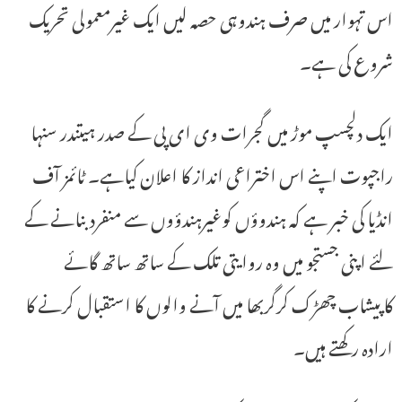
اس تہوار میں صرف ہندوہی حصہ لیں ایک غیرمعمولی تحریک
شروع کی ہے۔
ایک دلچسپ موڑ میں گجرات وی ای پی کے صدر ہیتندر سنہا
راجپوت اپنے اس اختراعی انداز کا اعلان کیاہے۔ ٹائمز آف
انڈیا کی خبر ہے کہ ہندوؤں کوغیرہندؤوں سے منفرد بنانے کے
لئے اپنی جستجو میں وہ روایتی تلک کے ساتھ ساتھ گائے
کاپیشاب چھڑک کرگربھا میں آنے والوں کا استقبال کرنے کا
ارادہ رکھتے ہیں۔