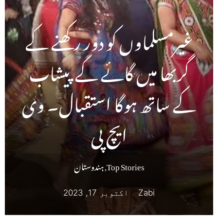
غیرمسلماوں کو دور رکھنے کے
گربھا میں گائے کے پیشاب
کے ساتھ ہوگا استقبال۔ وی
ایچ پی
Top Stories
,
ہندوستان
Zabi
اکتوبر 17, 2023