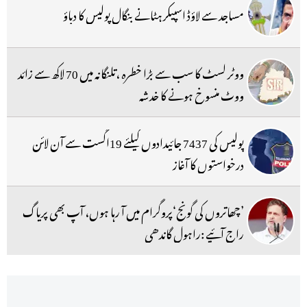
مساجد سے لاؤڈ اسپیکر ہٹانے بنگال پولیس کا دباؤ
ووٹر لسٹ کا سب سے بڑا خطرہ ،تلنگانہ میں 70 لاکھ سے زائد
ووٹ منسوخ ہونے کا خدشہ
پولیس کی 7437 جائیدادوں کیلئے 19اگست سے آن لائن
درخواستوں کا آغاز
’چھاتروں کی گونج‘پروگرام میں آ رہا ہوں، آپ بھی پریاگ
راج آئیے :راہول گاندھی