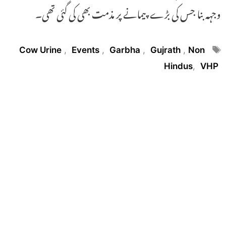
وجہہ بنا جس کی بڑے پیمانے پر مذمت بھی کی گئی تھی۔
Tags
Cow Urine
,
Events
,
Garbha
,
Gujrath
,
Non
Hindus
,
VHP