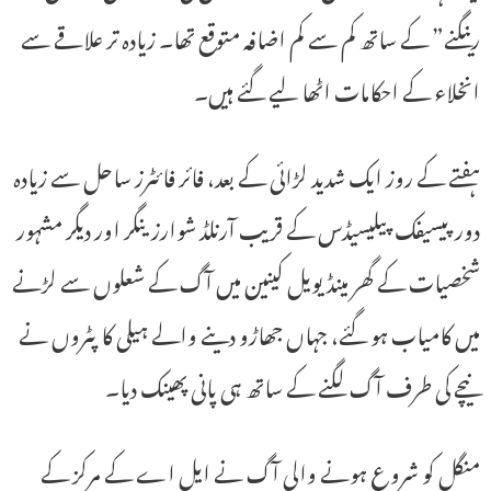
رینگنے” کے ساتھ کم سے کم اضافہ متوقع تھا۔ زیادہ تر علاقے سے
انخلاء کے احکامات اٹھا لیے گئے ہیں۔
ہفتے کے روز ایک شدید لڑائی کے بعد، فائر فائٹرز ساحل سے زیادہ
دور پیسیفک پیلیسیڈس کے قریب آرنلڈ شوارزینگر اور دیگر مشہور
شخصیات کے گھر مینڈیویل کینین میں آگ کے شعلوں سے لڑنے
میں کامیاب ہو گئے، جہاں جھاڑو دینے والے ہیلی کاپٹروں نے
نیچے کی طرف آگ لگنے کے ساتھ ہی پانی پھینک دیا۔
منگل کو شروع ہونے والی آگ نے ایل اے کے مرکز کے