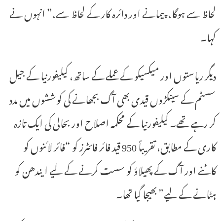
لحاظ سے ہوگا، پیمانے اور دائرہ کار کے لحاظ سے،” انہوں نے
کہا۔
دیگر ریاستوں اور میکسیکو کے عملے کے ساتھ، کیلیفورنیا کے جیل
سسٹم کے سینکڑوں قیدی بھی آگ بجھانے کی کوششوں میں مدد
کر رہے تھے۔ کیلیفورنیا کے محکمہ اصلاح اور بحالی کی ایک تازہ
کاری کے مطابق، تقریباً 950 قید فائر فائٹرز کو “فائر لائنوں کو
کاٹنے اور آگ کے پھیلاؤ کو سست کرنے کے لیے ایندھن کو
ہٹانے کے لیے” بھیجا گیا تھا۔