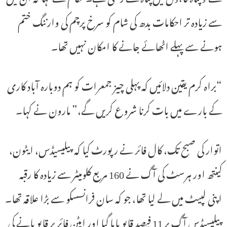
سے زیادہ تر احکامات بدھ کی شام کو سرخ پرچم کی وارننگ ختم
ہونے سے پہلے اٹھائے جانے کا امکان نہیں تھا۔
“براہ کرم یقین دلائیں کہ پہلی چیز جمعرات کو ہم دوبارہ آباد کاری
کے بارے میں بات کرنا شروع کریں گے،” مارون نے کہا۔
اتوار کی صبح تک، کال فائر نے رپورٹ کیا کہ پیلیسیڈس، ایٹون،
کینتھ اور ہرسٹ کی آگ نے 160 مربع کلومیٹر سے زیادہ کا رقبہ
اپنی لپیٹ میں لے لیا تھا، جو کہ سان فرانسسکو سے بڑا علاقہ تھا۔
پیلیسیڈس آگ پر 11 فیصد قابو پایا گیا اور ایٹن فائر پر قابو پانے کی