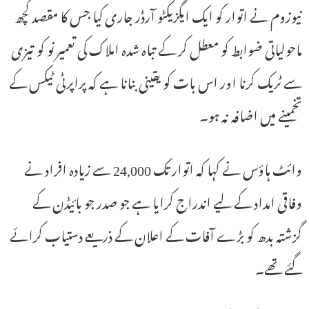
نیوزوم نے اتوار کو ایک ایگزیکٹو آرڈر جاری کیا جس کا مقصد کچھ
ماحولیاتی ضوابط کو معطل کر کے تباہ شدہ املاک کی تعمیر نو کو تیزی
سے ٹریک کرنا اور اس بات کو یقینی بنانا ہے کہ پراپرٹی ٹیکس کے
تخمینے میں اضافہ نہ ہو۔
وائٹ ہاؤس نے کہا کہ اتوار تک 24,000 سے زیادہ افراد نے
وفاقی امداد کے لیے اندراج کرایا ہے جو صدر جو بائیڈن کے
گزشتہ بدھ کو بڑے آفات کے اعلان کے ذریعے دستیاب کرائے
گئے تھے۔