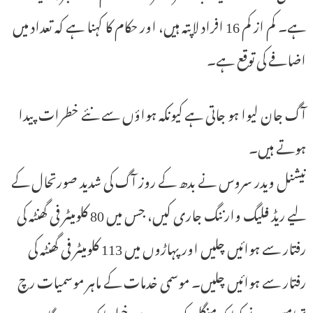
ہے۔ کم از کم 16 افراد لاپتہ ہیں، اور حکام کا کہنا ہے کہ تعداد میں
اضافے کی توقع ہے۔
آگ جان لیوا ہو جاتی ہے کیونکہ ہواؤں سے نئے خطرات پیدا
ہوتے ہیں۔
نیشنل ویدر سروس نے بدھ کے روز آگ کی شدید صورتحال کے
لیے ریڈ فلیگ وارننگ جاری کیں، جس میں 80 کلومیٹر فی گھنٹہ کی
رفتار سے ہوائیں چلیں اور پہاڑوں میں 113 کلومیٹر فی گھنٹہ کی
رفتار سے ہوائیں چلیں۔ موسمی خدمات کے ماہر موسمیات رچ