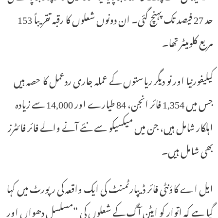
حد 27 فیصد تک پہنچ گئی۔ ان دونوں شعلوں کا رقبہ تقریباً 153
مربع کلومیٹر تھا۔
کیلیفورنیا اور نو دیگر ریاستوں کے عملہ جاری ردعمل کا حصہ ہیں
جس میں 1,354 فائر انجن، 84 طیارے اور 14,000 سے زیادہ
اہلکار شامل ہیں، جن میں میکسیکو سے نئے آنے والے فائر فائٹرز
بھی شامل ہیں۔
ایل اے کاؤنٹی فائر ڈیپارٹمنٹ کی ایک واقعہ کی رپورٹ میں کہا
گیا ہے کہ اتوار کو ایٹن آگ کے شعلوں کی “مسلسل دھواں اور