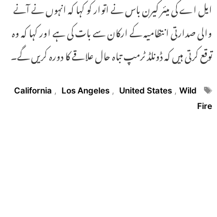
ایل اے کی میئر کیرن باس نے اتوار کو کہا کہ انہوں نے آنے
والی صدارتی انتظامیہ کے ارکان سے بات کی ہے اور کہا کہ وہ
توقع کرتی ہیں کہ ڈونلڈ ٹرمپ تباہ حال علاقے کا دورہ کریں گے۔
Tags
California
,
Los Angeles
,
United States
,
Wild
Fire