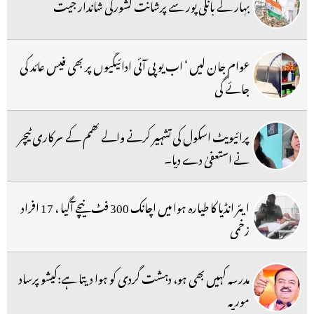
بہار کے بانکی پور سے پرشانت کشورکی شاندار جیت
عوام جان لیں ‘ اب یو پی آئی ادائیگیوں پر بھی فیس عائد کی
جائے گی
پرائیویٹ اسکول کی تشہیر کرنے والے کھمم کے سرکاری ٹیچر
نے استعفیٰ دے دیا۔
ایئر انڈیا کا طیارہ ہوا میں اچانک 300 فٹ نیچے آگیا ، 17 افراد
زخمی
مدرسہ کہیں بھی ہو، دہشت گردی کو ہوا دیتا ہے:کیشو پرساد
موریہ