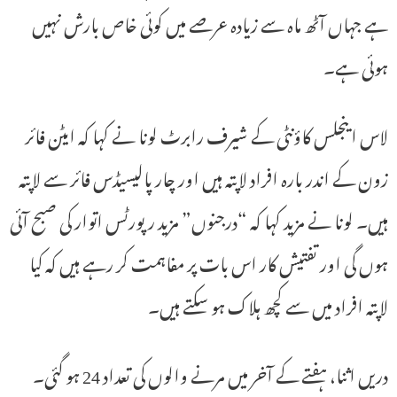
ہے جہاں آٹھ ماہ سے زیادہ عرصے میں کوئی خاص بارش نہیں
ہوئی ہے۔
لاس اینجلس کاؤنٹی کے شیرف رابرٹ لونا نے کہا کہ ایٹن فائر
زون کے اندر بارہ افراد لاپتہ ہیں اور چار پالیسیڈس فائر سے لاپتہ
ہیں۔ لونا نے مزید کہا کہ “درجنوں” مزید رپورٹس اتوار کی صبح آئی
ہوں گی اور تفتیش کار اس بات پر مفاہمت کر رہے ہیں کہ کیا
لاپتہ افراد میں سے کچھ ہلاک ہو سکتے ہیں۔
دریں اثنا، ہفتے کے آخر میں مرنے والوں کی تعداد 24 ہو گئی۔