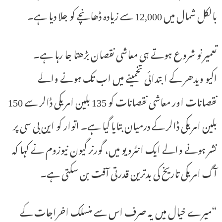
بالکل شمال میں 12,000 سے زیادہ ڈھانچے کو جلا دیا ہے۔
تعمیر نو شروع ہوتے ہی معاشی نقصان بڑھتا جا رہا ہے۔
اکیو ویدھر کے ابتدائی تخمینے میں اب تک ہونے والے
نقصانات اور معاشی نقصانات کو 135 بلین امریکی ڈالر سے 150
بلین امریکی ڈالر کے درمیان بتایا گیا ہے۔ اتوار کو این بی سی پر
نشر ہونے والے ایک انٹرویو میں، گورنر گیون نیوزوم نے کہا کہ
آگ امریکی تاریخ کی بدترین قدرتی آفت بن سکتی ہے۔
“میرے خیال میں یہ صرف اس سے منسلک اخراجات کے