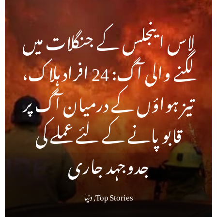
لاس اینجلس کے جنگلات میں
لگنے والی آگ: 24 افراد ہلاک،
تیز ہواؤں کے درمیان آگ پر
قابو پانے کے لئے عملے کی
جدوجہد جاری
Top Stories
,
دنیا