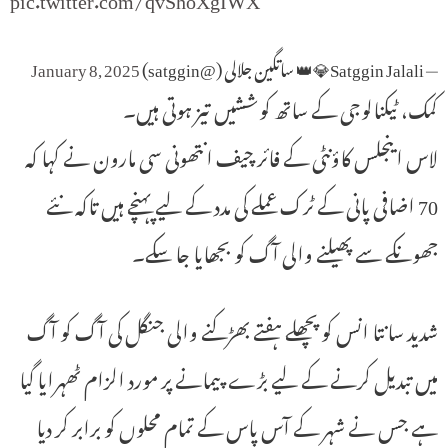
— Satggin Jalali💎👑 ساتگين جلالى (@satggin)
January 8, 2025
کمک، ٹیکنالوجی کے ساتھ کوششیں تیز ہوتی ہیں۔
لاس اینجلس کاؤنٹی کے فائر چیف انتھونی سی مارون نے کہا کہ
70 اضافی پانی کے ٹرک عملے کی مدد کے لیے پہنچے ہیں تاکہ نئے
جھونکے سے پھیلنے والی آگ کو بجھایا جا سکے۔
شدید سانتا انس کو پچھلے ہفتے بھڑکنے والی جنگل کی آگ کو آگ
میں تبدیل کرنے کے لیے بڑے پیمانے پر مورد الزام ٹھہرایا گیا
ہے جس نے شہر کے آس پاس کے تمام محلوں کو برابر کر دیا