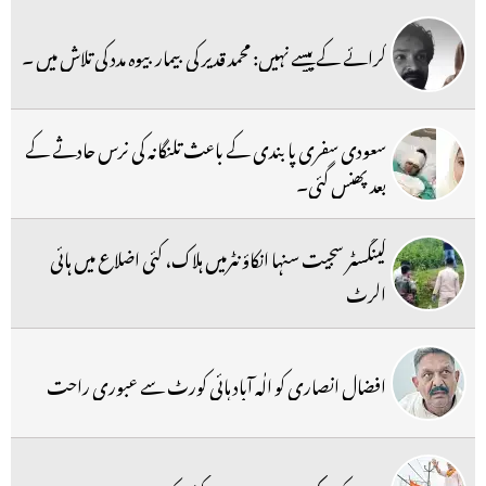
کرائے کے پیسے نہیں: محمد قدیر کی بیمار بیوہ مدد کی تلاش میں ۔
سعودی سفری پابندی کے باعث تلنگانہ کی نرس حادثے کے
بعد پھنس گئی۔
گینگسٹر سجیت سنہا انکاؤنٹرمیں ہلاک، کئی اضلاع میں ہائی
الرٹ
افضال انصاری کو الٰہ آباد ہائی کورٹ سے عبوری راحت