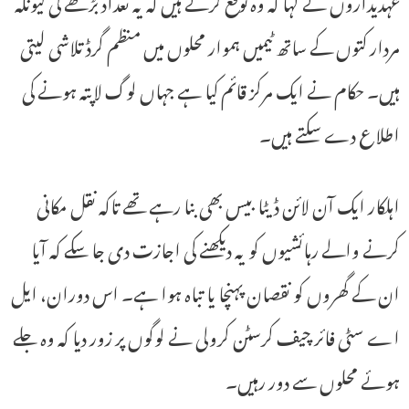
عہدیداروں نے کہا کہ وہ توقع کرتے ہیں کہ یہ تعداد بڑھے گی کیونکہ
مردار کتوں کے ساتھ ٹیمیں ہموار محلوں میں منظم گرڈ تلاشی لیتی
ہیں۔ حکام نے ایک مرکز قائم کیا ہے جہاں لوگ لاپتہ ہونے کی
اطلاع دے سکتے ہیں۔
اہلکار ایک آن لائن ڈیٹا بیس بھی بنا رہے تھے تاکہ نقل مکانی
کرنے والے رہائشیوں کو یہ دیکھنے کی اجازت دی جا سکے کہ آیا
ان کے گھروں کو نقصان پہنچا یا تباہ ہوا ہے۔ اس دوران، ایل
اے سٹی فائر چیف کرسٹن کرولی نے لوگوں پر زور دیا کہ وہ جلے
ہوئے محلوں سے دور رہیں۔