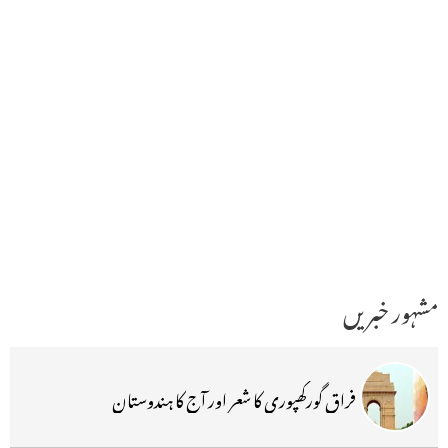
مشہور خبریں
فراق گورکھپوری کا شعر اور آج کا ہندوستان