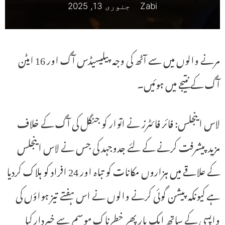
Zabi
جنوری 13, 2025
مرنے والوں میں سے آٹھ کی وجہ پیلیسیڈس آگ اور 16 ایٹن
آگ کے نتیجے میں ہوئیں۔
لاس اینجلس: فائر فائٹرز نے اتوار کو جنگل کی آگ کے خلاف
مزید پیشرفت کرنے کے لئے جدوجہد کی جس نے لاس اینجلس
کے علاقے میں ہزاروں مکانات کو تباہ اور 24 افراد کو ہلاک کردیا
ہے کیونکہ پیشن گوئی کرنے والوں نے اس ہفتے تیز ہواؤں کی
واپسی کے ساتھ ایک بار پھر خطرناک موسم سے خبردار کیا