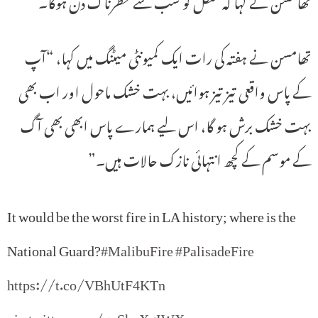
تھامسن نے کہا کہ منگل کو سب سے خطرناک دن ہوگا۔
تھامسن نے ہفتہ کی رات ایک کمیونٹی میٹنگ میں کہا، “آپ
کے پاس واقعی تیز تیز ہوائیں، بہت خشک ماحول اور اب بھی
بہت خشک برش ہو گا، اس لیے ہمارے پاس ابھی بھی آگ
کے موسم کے کچھ انتہائی نازک حالات ہیں۔”
It would be the worst fire in LA history; where is the
National Guard?
#MalibuFire
#PalisadeFire
https://t.co/VBhUtF4KTn
pic.twitter.com/qvShoXgIWX