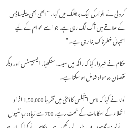
کرولی نے اتوار کی ایک بریفنگ میں کہا، “ابھی بھی پیلیساڈس
کے علاقے میں آگ لگ رہی ہے، جو اسے عوام کے لیے
انتہائی خطرناک بنا رہی ہے۔”
حکام نے خبردار کیا کہ راکھ میں سیسہ، سنکھیا، ایسبیسٹس اور دیگر
نقصان دہ مواد شامل ہو سکتا ہے۔
لونا نے کہا کہ لاس اینجلس کاؤنٹی میں تقریباً 1,50,000 افراد
انخلاء کے احکامات کے تحت رہے، 700 سے زیادہ رہائشیوں
نے نو پناہ گاہوں میں پناہ لے رکھی ہے۔ حکام نے کہا کہ ان میں