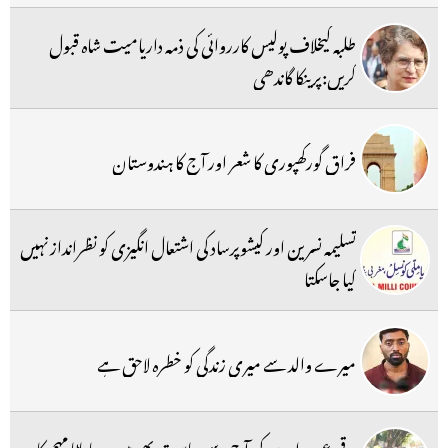
طلبہ کیخلاف پولیس کارروائی کی ذمہ داریامیت شاہ قبول
کریں:پرینکا گاندھی
فراق گورکھپوری کا شعر اور آج کا ہندوستان
تسلیمہ نسرین اور کیشوپرساد کی اشتعال انگیزی کو نظرانداز نہیں
کیا جاسکتا
میرے والد سے میری زندگی کو خطرہ لاحق ہے
برقی عہدیداروں کی آج سے ریاست بھر میں پرجا باٹا مہم کا