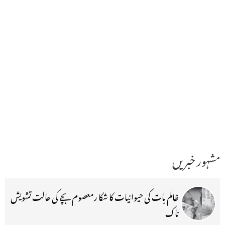
مشہور خبریں
ظالم بات کی حیوانیات کا شکا رمعصوم بچے کی حالت تشویش
ناک