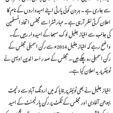
سے جاری ہے ۔ ہر دن کوئی پارٹی اپنے امیدواروں کے نام کا
اعلان کرتی نظر آرہی ہے ۔ مہارشٹرا سے مجلس اتحاد المسلمین
کی جانب سے امتیاز جلیل لوک سبھا کے امیدوار رہیں گے۔
واضح رہے کہ امتیاز جلیل 2014ء سے رکن اسمبلی مجلس کے
رکن اسمبلی رہ چکے ہیں ۔ مجلس کے صد ر اسد الدین اویسی نے
ٹویئٹر پر یہ اعلان کیا ہے۔
امتیاز جلیل نے بھی ٹوئیٹر پر بتایا کہ میں ارونگ آباد سے ونچت
بہوجن آغادی اور مجلس کے ٹکٹ پر رکن پارلیمنٹ کے امید