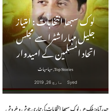
لوک سبھا انتخابات : امتیاز
جلیل مہاراشٹرا سے مجلس
اتحاد المسلمین کے امیدوار
Top Stories
,
سیاسیات
Syed
مارچ 26, 2019
حیدرآباد: ملک میں لوک سبھا انتخابات کی تیاری جوش و خروش