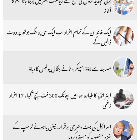
آغاز
ایک خاندان کے تمام افراد اب ایک ہی پولنگ بوتھ پر ووٹ
ڈالیں گے
مساجد سے لاؤڈ اسپیکر ہٹانے بنگال پولیس کا دباؤ
ایئر انڈیا کا طیارہ ہوا میں اچانک 300 فٹ نیچے آگیا ، 17 افراد
زخمی
اسرائیل کی ہٹ دھرمی برقرار، نیتن یاہونے ٹرمپ کے
غزہ منصوبہ کو مستردکردیا