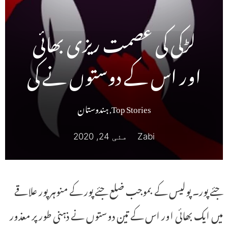
لڑکی کی عصمت ریزی بھائی
اور اس کے دوستوں نے کی
Top Stories
,
ہندوستان
Zabi
مئی 24, 2020
جئے پور۔ پولیس کے بموجب ضلع جئے پور کے منوہر پور علاقے
میں ایک بھائی اور اس کے تین دوستوں نے ذہنی طور پر معذور