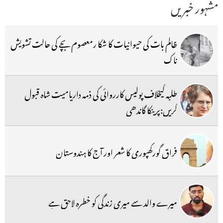
مشہور خبریں
ظالم بات کی حیوانیات کا شکا رمعصوم بچے کی حالت تشویش
ناک
طلبہ کیخلاف پولیس کارروائی کی ذمہ داریامیت شاہ قبول
کریں:پرینکا گاندھی
فراق گورکھپوری کا شعر اور آج کا ہندوستان
میرے والد سے میری زندگی کو خطرہ لاحق ہے