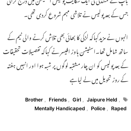
جس کے بعد پولیس نے تلاشی مہم شروع کردی تھی۔
انہوں نے مزیدکہاکہ لڑکی کا بھائی بھی تلاش کرنے والی ٹیم کے
ساتھ شامل تھا۔اسٹیشن ہاوز افیسر نے کہاکہ تفصیلات تحقیقات
کے بعد پولیس کو ان چار مشتبہ لوگوں پر شبہ ہوا اور انہیں ہفتہ
کے روز تحویل میں لے لیاہے
Tags
Brother
,
Friends
,
Girl
,
Jaipure Held
,
Mentally Handicaped
,
Police
,
Raped