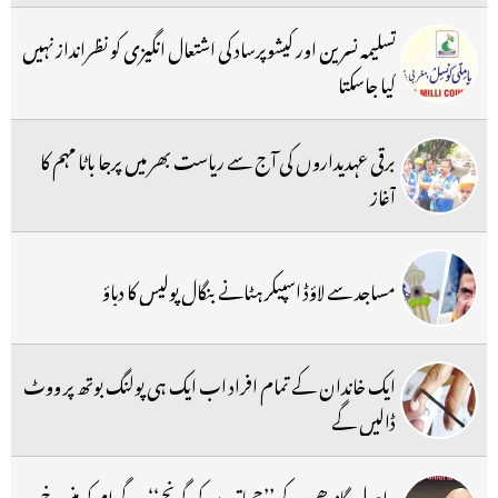
تسلیمہ نسرین اور کیشوپرساد کی اشتعال انگیزی کو نظرانداز نہیں
کیا جاسکتا
برقی عہدیداروں کی آج سے ریاست بھر میں پرجا باٹا مہم کا
آغاز
مساجد سے لاؤڈ اسپیکر ہٹانے بنگال پولیس کا دباؤ
ایک خاندان کے تمام افراد اب ایک ہی پولنگ بوتھ پر ووٹ
ڈالیں گے
راہول گاندھی کے ’’چھاتروں کی گونج‘‘ پروگرام کو منسوخ