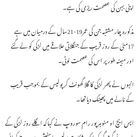
اپنی بہن کی عصمت ریزی کی ہے۔
مذکورہ چار مشتبہ جن کی عمر19-21سال کے درمیان میں ہے
17مئی کے روز قریب کے جنگلاتی علاقے میں لڑکی کو لے گئے
اور مبینہ طور پر اس کی عصمت لوٹی۔
انہوں نے پھر لڑکی کا گلا گھونٹ کر پولیس کے بموجب قریب
کے نالے میں پھینک دیاتھا۔
ایس ایچ او منوہر پور رام سوروپ نے کہاکہ اگلے روز لڑکی کے
باپ نے گمشدگی کی ایک شکایت پولیس اسٹیشن میں درج کرائی