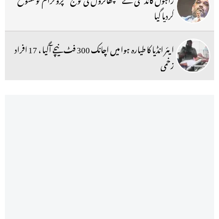
کردیا گیا
ایئر انڈیا کا طیارہ ہوا میں اچانک 300 فٹ نیچے آگیا ، 17 افراد
زخمی