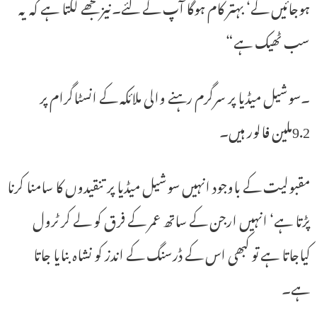
ہوجائیں گے‘ بہتر کام ہوگا آپ کے لئے۔نیز مجھے لگتا ہے کہ یہ
سب ٹھیک ہے“
۔سوشیل میڈیا پر سرگرم رہنے والی ملائکہ کے انسٹاگرام پر
9.2ملین فالور ہیں۔
مقبولیت کے باوجود انہیں سوشیل میڈیا پر تنقیدوں کا سامنا کرنا
پڑتا ہے‘ انہیں ارجن کے ساتھ عمر کے فرق کو لے کر ٹرول
کیاجاتا ہے تو کبھی اس کے ڈرسنگ کے اندز کو نشاہ بنایا جاتا
ہے۔