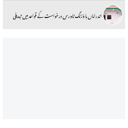
اندراماں ہا ؤزنگ ٹاورس درخواست کے قواعد میں تبدیلی