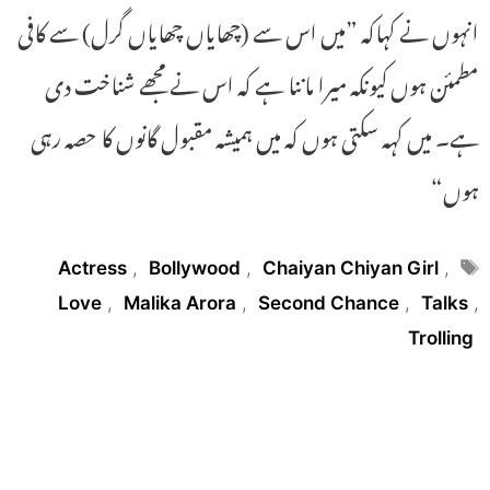
انہوں نے کہاکہ ”میں اس سے (چھایاں چھایاں گرل) سے کافی
مطمئن ہوں کیونکہ میرا ماننا ہے کہ اس نے مجھے شناخت دی
ہے۔ میں کہہ سکتی ہوں کہ میں ہمیشہ مقبول گانوں کا حصہ رہی
ہوں“
Tags
Actress
,
Bollywood
,
Chaiyan Chiyan Girl
,
Love
,
Malika Arora
,
Second Chance
,
Talks
,
Trolling