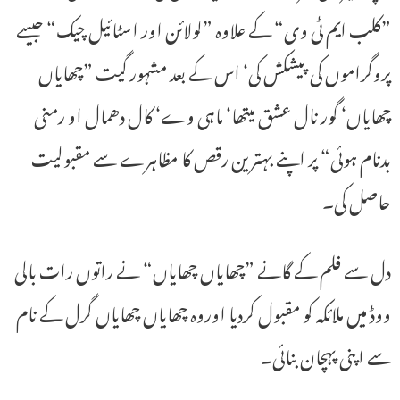
”کلب ایم ٹی وی“ کے علاوہ ”لولائن اور اسٹائیل چیک“ جیسے
پروگراموں کی پیشکش کی‘ اس کے بعد مشہور گیت ”چھایاں
چھایاں‘ گور نال عشق میتھا‘ ماہی وے‘ کال دھمال او رمنی
بدنام ہوئی“ پر اپنے بہترین رقص کا مظاہرے سے مقبولیت
حاصل کی۔
دل سے فلم کے گانے ”چھایاں چھایاں“ نے راتوں رات بالی
ووڈ میں ملائکہ کو مقبول کردیا اوروہ چھایاں چھایاں گرل کے نام
سے اپنی پہچان بنائی۔