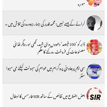
موریہ
کرائے کے پیسے نہیں: محمد قدیر کی بیمار بیوہ مدد کی تلاش میں ۔
ڈابر کو ’100 فیصد‘ دعووں والی شہد، گھی اور دیگر غذائی
مصنوعات کی فروخت روکنے کا حکم
سی ایم پرجاوانی پروگرام میں عوام کی سہولت کیلئے می سیوا
سنٹر
بعض اضلاع میں نقائص کے ساتھ SIR فارمس کا ادخال