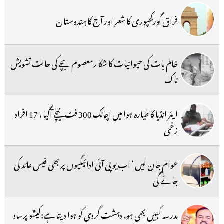
فراق گورکھپوری کا شعر اور آج کا ہندوستان
ظالم بات کی حیوانیات کا شکا رمعصوم بچے کی حالت تشویش
ناک
ایئر انڈیا کا طیارہ ہوا میں اچانک 300 فٹ نیچے آگیا ، 17 افراد
زخمی
عوام جان لیں ‘ اب یو پی آئی ادائیگیوں پر بھی فیس عائد کی
جائے گی
مدرسہ کہیں بھی ہو، دہشت گردی کو ہوا دیتا ہے:کیشو پرساد