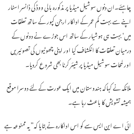
چاہئے۔ان دنوں سوشیل میڈیا پر مذکورہ بالی ووڈ کی ڈانسر اسٹار
اپنے سے بہت کم عمر کے اداکار ارجن کپور کے ساتھ تعلقات
میں‘ بہت ہی ہوشیار کے ساتھ اس جوڑے نے دونوں کے
درمیان تعلقات کا انکشاف کیا اور اپنی چھوٹیوں کی تصوئیریں
اور لمحات سوشیل میڈیا پر شیئر کرنا بھی شروع کردیا۔
ملائکہ نے کہاکہ ہندوستان میں ایک عورت کے لئے دوسرا موقع
ہمیشہ تشویش کا باعث رہا ہے۔
ائی اے این ایس سے کو اس اداکارہ نے بتایا کہ”یہ ممنوعہ ہے