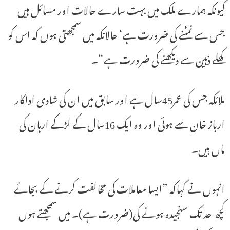
کیونکہ ہمارے ملک میں بہت سارے حالات اور مسائل ہیں
جس سے نمٹنے کی ضرورت ہے‘ حالانکہ میں سمجھتی ہوں کہ اس کو
کھلے ذہین سے دیکھنے کی ضرورت ہے“۔
ملائکہ جس کی عمر45سال ہے اور سابق میں ان کی شادی اداکار
ارباز خان سے ہوئی اور وہ ایک 16سال کے لڑکے ارہان کی
ماں ہیں۔
انہوں نے کہاکہ ”ایسا معاملات کی مخالفت کرنے کے بجائے
کچھ حد تک سنجیدہ ہونے کی(ضرورت ہے)۔ میں سمجھتے ہوں