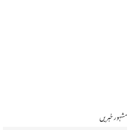
مشہور خبریں