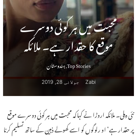
محبت میں ہر کوئی دوسرے
موقع کا حقدار ہے۔ ملائکہ
Top Stories
,
ہندوستان
Zabi
جولائی 28, 2019
نئی دہلی۔ ملائکہ اروڑا نے کہاکہ محبت میں ہر کوئی دوسرے موقع
پر حقدار ہے‘ او رلوگوں کو اسے کھولے ذہین کے ساتھ تسلیم کرنا