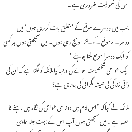
اس کی شمولیت ضروری ہے۔
جب میں دوسرے موقع کے متعلق بات کررہی ہوں‘ میں
دوسرے موقع کے لئے سونچ رہی ہوں۔ میں سمجھتی ہوں ہر کسی
کو ایک دوسرا موقع ملنا چاہئے“
ایک عوامی شخصیت ہونے کی وجہہ کیاملائکہ کولگتا ہے کہ ان کی
ذاتی زندگی کی ہمیشہ نگرانی کی جارہی ہے؟
ملائکہ نے کہاکہ ”اس کام میں ہونا ہی عوامی کی نگاہ میں رہنے کا
حصہ ہے۔ میں سمجھتی ہوں آپ اس کے بہت جلد عادی