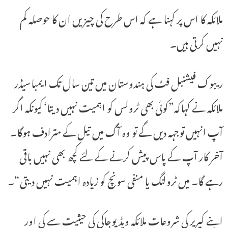
ملائکہ کا اس پر کہنا ہے کہ اس طرح کی چیزیں ان کا حوصلہ کم
نہیں کرتی ہیں۔
ریبوک فیشنبل فٹ کی ہندوستان میں تین سال تک ایمباسیڈر
ملائکہ نے کہاکہ”کوئی بھی ٹرولس کو اہمیت نہیں دیتا‘ کیونکہ اگر
آپ انہیں توجہہ دیں گے تو وہ آگ میں تیل کے مترادف ہوگا۔
آخر کار آپ کے پاس پیش کرنے کے لئے کچھ بھی نہیں باقی
رہے گا۔ میں ٹرولنگ یا منفی سونچ کو زیادہ اہمیت نہیں دیتی“۔
اپنے کیریر کی شروعات ملائکہ ویڈیوجاکی کی حیثیت سے کی اور