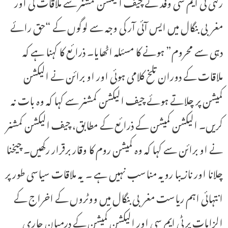
رکنی ٹی ایم سی وفد نے چیف الیکشن کمشنر سے ملاقات کی اور
مغربی بنگال میں ایس آئی آر کی وجہ سے لوگوں کے “حق رائے
دہی سے محروم” ہونے کا مسئلہ اٹھایا۔ ذرائع کا کہنا ہے کہ
ملاقات کے دوران تلخ کلامی ہوئی اور او برائن نے الیکشن
کمیشن پر چلاتے ہوئے چیف الیکشن کمشنر سے کہا کہ وہ بات نہ
کریں۔ الیکشن کمیشن کے ذرائع کے مطابق، چیف الیکشن کمشنر
نے او برائن سے کہا کہ وہ کمیشن روم کا وقار برقرار رکھیں۔ چیخنا
چلانا اور نازیبا رویہ مناسب نہیں ہے ۔ یہ ملاقات سیاسی طور پر
انتہائی اہم ریاست مغربی بنگال میں ووٹروں کے اخراج کے
الزامات پر ٹی ایم سی اور الیکشن کمیشن کے درمیان جاری