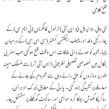
تلخ کلامی
نئی دہلی، 8 اپریل (یو این آئی) ترنمول کانگریس (ٹی ایم سی) کے
چار رکنی وفد اور چیف الیکشن کمشنر (سی ای سی) کے درمیان
چہارشنبہ کو ہونے والی ملاقات اس وقت تلخ ہوگئی جب مغربی
بنگال میں خصوصی تفصیلی نظرثانی (ایس آئی آر) سے منسلک مبینہ
طور پر ووٹروں کو حق رائے دہی سے محروم کیے جانے کے
معاملے پر کشیدگی بڑھ گئی۔ پارٹی کے مطابق ڈیرک او برائن،
ساگریکا گھوش، مینکا گرو سوامی اور ساکیت گوکھلے پر مشتمل چار