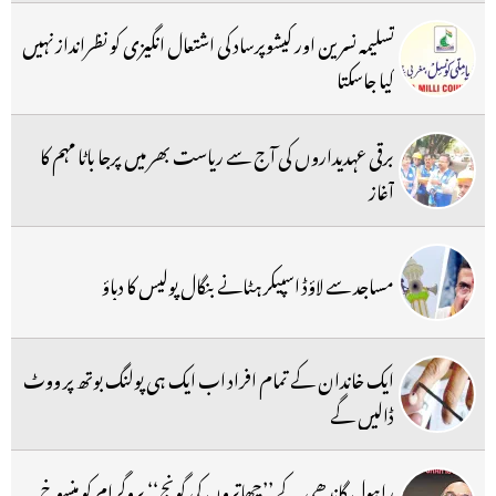
تسلیمہ نسرین اور کیشوپرساد کی اشتعال انگیزی کو نظرانداز نہیں
کیا جاسکتا
برقی عہدیداروں کی آج سے ریاست بھر میں پرجا باٹا مہم کا
آغاز
مساجد سے لاؤڈ اسپیکر ہٹانے بنگال پولیس کا دباؤ
ایک خاندان کے تمام افراد اب ایک ہی پولنگ بوتھ پر ووٹ
ڈالیں گے
راہول گاندھی کے ’’چھاتروں کی گونج‘‘ پروگرام کو منسوخ