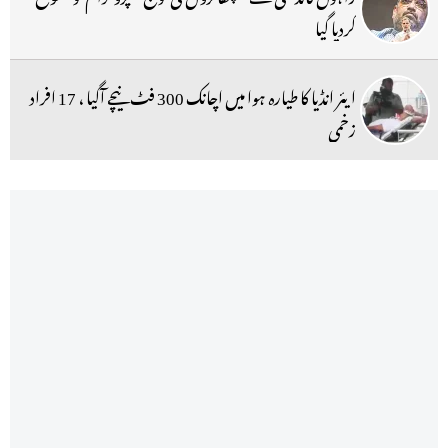
کردیا گیا
ایئر انڈیا کا طیارہ ہوا میں اچانک 300 فٹ نیچے آگیا ، 17 افراد
زخمی