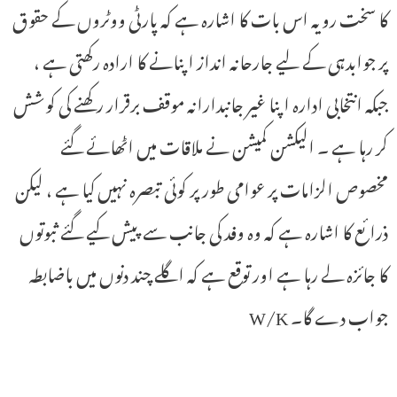
کا سخت رویہ اس بات کا اشارہ ہے کہ پارٹی ووٹروں کے حقوق
پر جوابدہی کے لیے جارحانہ انداز اپنانے کا ارادہ رکھتی ہے ،
جبکہ انتخابی ادارہ اپنا غیر جانبدارانہ موقف برقرار رکھنے کی کوشش
کر رہا ہے ۔ الیکشن کمیشن نے ملاقات میں اٹھائے گئے
مخصوص الزامات پر عوامی طور پر کوئی تبصرہ نہیں کیا ہے ، لیکن
ذرائع کا اشارہ ہے کہ وہ وفد کی جانب سے پیش کیے گئے ثبوتوں
کا جائزہ لے رہا ہے اور توقع ہے کہ اگلے چند دنوں میں باضابطہ
جواب دے گا۔ W/K