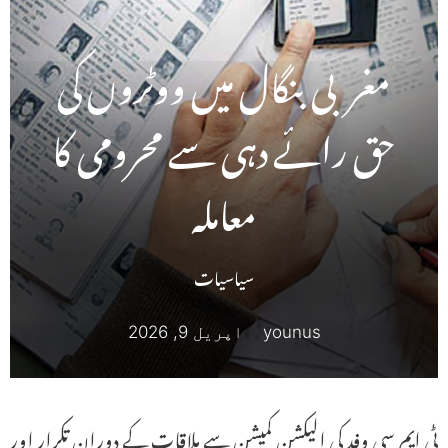
مغربی بنگال میں ووٹروں کی
حق رائے دہی سے محرومی کا
معاملہ
سیاسیات
younus
اپریل 9, 2026
ٹی ایم سی وفد کی الیکشن کمیشن سے ملاقات کے دوران تکرار اور