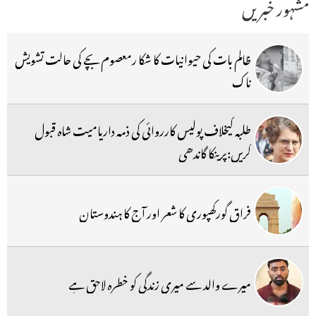
مشہور خبریں
ظالم بات کی حیوانیات کا شکا رمعصوم بچے کی حالت تشویش
ناک
طلبہ کیخلاف پولیس کارروائی کی ذمہ داریامیت شاہ قبول
کریں:پرینکا گاندھی
فراق گورکھپوری کا شعر اور آج کا ہندوستان
میرے والد سے میری زندگی کو خطرہ لاحق ہے