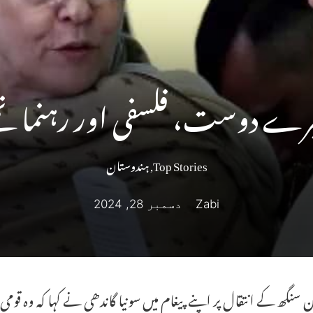
ے دوست، فلسفی اور رہنما تھے
Top Stories
,
ہندوستان
Zabi
دسمبر 28, 2024
 سنگھ کے انتقال پر اپنے پیغام میں سونیا گاندھی نے کہا کہ وہ قومی ز