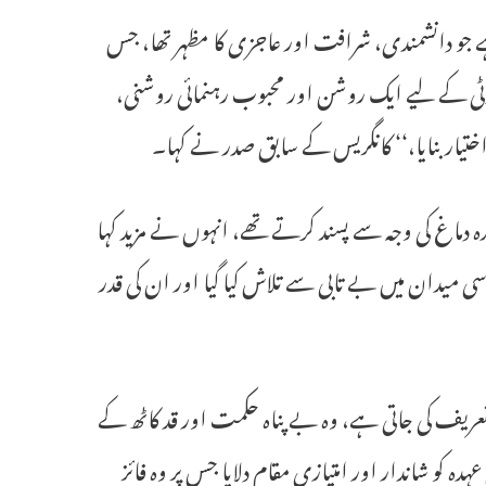
ے جو دانشمندی، شرافت اور عاجزی کا مظہر تھا، جس
ی کے لیے ایک روشن اور محبوب رہنمائی روشنی،
اختیار بنایا،‘‘ کانگریس کے سابق صدر نے کہا۔
دماغ کی وجہ سے پسند کرتے تھے، انہوں نے مزید کہا
یدان میں بے تابی سے تلاش کیا گیا اور ان کی قدر
عریف کی جاتی ہے، وہ بے پناہ حکمت اور قد کاٹھ کے
ہ کو شاندار اور امتیازی مقام دلایا جس پر وہ فائز