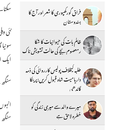
سکتا۔
فراق گورکھپوری کا شعر اور آج کا
ہندوستان
نئی دہ
ظالم بات کی حیوانیات کا شکا
رمعصوم بچے کی حالت تشویش ناک
ایک ای
طلبہ کیخلاف پولیس کارروائی کی ذمہ
داریامیت شاہ قبول کریں:پرینکا
سنگھ ک
گاندھی
انہوں 
میرے والد سے میری زندگی کو
خطرہ لاحق ہے
سنگھ ج