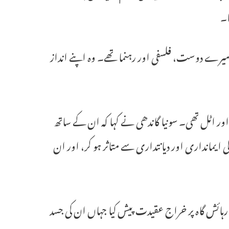
ا۔
میرے دوست، فلسفی اور رہنما تھے۔ وہ اپنے انداز
ور اٹل تھی۔ سونیا گاندھی نے کہا کہ ان کے ساتھ
ایمانداری اور دیانتداری سے متاثر ہو کر، اور ان
رہائش گاہ پر خراج عقیدت پیش کیا جہاں ان کی جسد