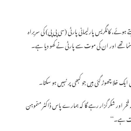
ہوئے، کانگریس پارلیمانی پارٹی (سی پی پی) کی سربراہ
 فلسفی اور رہنما تھے اور ان کی موت سے پارٹی نے کھو دیا ہے۔
 ایک خلا چھوڑ گئی ہیں جو کبھی پر نہیں ہو سکتا۔
 فخر اور شکرگزار رہے گا کہ ہمارے پاس ڈاکٹر منموہن
اکت ہے۔‘‘