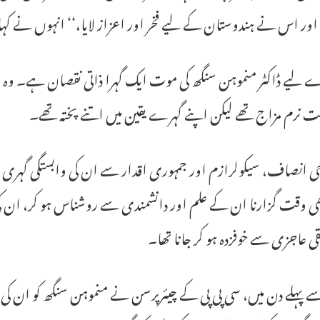
ور اس نے ہندوستان کے لیے فخر اور اعزاز لایا،‘‘ انہوں نے کہ
ے لیے ڈاکٹر منموہن سنگھ کی موت ایک گہرا ذاتی نقصان ہے۔ وہ 
ت نرم مزاج تھے لیکن اپنے گہرے یقین میں اتنے پختہ تھے۔
 انصاف، سیکولرازم اور جمہوری اقدار سے ان کی وابستگی گہری ا
ھی وقت گزارنا ان کے علم اور دانشمندی سے روشناس ہو کر، ان کی 
قی عاجزی سے خوفزدہ ہو کر جانا تھا۔
پہلے دن میں، سی پی پی کے چیئرپرسن نے منموہن سنگھ کو ان کی 