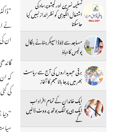
تسلیمہ نسرین اور کیشوپرساد کی
“ڈاکٹر
اشتعال انگیزی کو نظرانداز نہیں کیا
جاسکتا
نے اپ
ان کی 
مساجد سے لاؤڈ اسپیکر ہٹانے بنگال
پولیس کا دباؤ
گاندھی
برقی عہدیداروں کی آج سے ریاست
کہ ان
بھر میں پرجا باٹا مہم کا آغاز
کی گئی
ایک خاندان کے تمام افراد اب
ایک ہی پولنگ بوتھ پر ووٹ ڈالیں
“دنیا 
گے
سیاستد