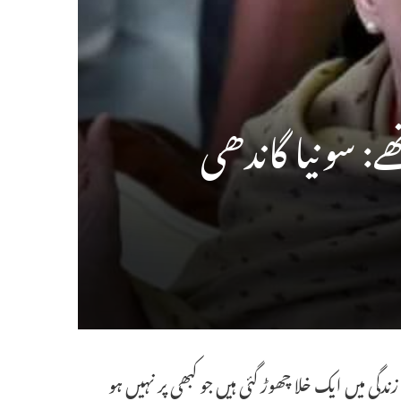
: سونیا گاندھی
ندگی میں ایک خلا چھوڑ گئی ہیں جو کبھی پر نہیں ہو