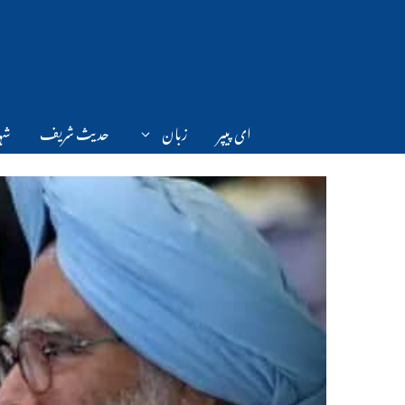
Ski
t
conten
ای پیپر
زبان
حدیث شریف
شہر