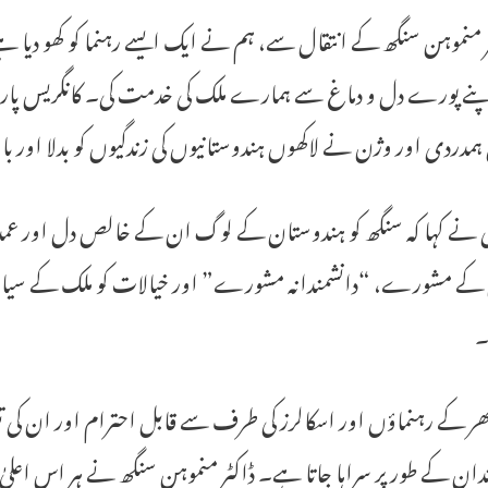
 منموہن سنگھ کے انتقال سے، ہم نے ایک ایسے رہنما کو کھو دیا ہ
نے پورے دل و دماغ سے ہمارے ملک کی خدمت کی۔ کانگریس پارٹ
ہمدردی اور وژن نے لاکھوں ہندوستانیوں کی زندگیوں کو بدلا اور با
 نے کہا کہ سنگھ کو ہندوستان کے لوگ ان کے خالص دل اور عمدہ 
 کے مشورے، “دانشمندانہ مشورے” اور خیالات کو ملک کے سیاسی م
۔
بھر کے رہنماؤں اور اسکالرز کی طرف سے قابل احترام اور ان کی ت
ان کے طور پر سراہا جاتا ہے۔ ڈاکٹر منموہن سنگھ نے ہر اس اعلیٰ عہد