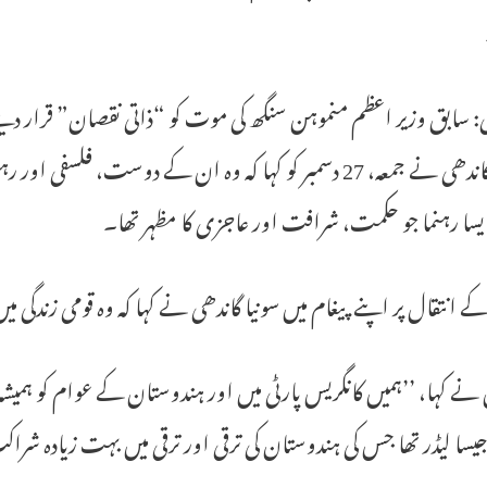
لی: سابق وزیر اعظم منموہن سنگھ کی موت کو “ذاتی نقصان” قرار دیتے 
سونیا گاندھی نے جمعہ، 27 دسمبر کو کہا کہ وہ ان کے دوست،
سا رہنما جو حکمت، شرافت اور عاجزی کا مظہر تھا۔
ے انتقال پر اپنے پیغام میں سونیا گاندھی نے کہا کہ وہ قومی زندگی میں
نے کہا، ’’ہمیں کانگریس پارٹی میں اور ہندوستان کے عوام کو ہمیشہ
یسا لیڈر تھا جس کی ہندوستان کی ترقی اور ترقی میں بہت زیادہ شر