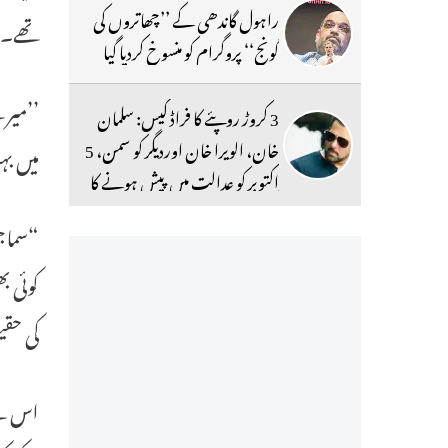
راہول گاندھی کے ’’چھاتروں کی
تھے۔ ا
گونج‘‘ پروگرام کو منسوخ کردیا گیا
’’میر
3 کروڑ روپئے کا فراڈ کیس: سلمان
خان، الویرا خان اوردیگر کو سمن، 5
میں بہ
اکتوبر کو عدالت میں پیش ہونے کا
حکم
“سماجی
کوئی ب
کی حقی
اس سے 