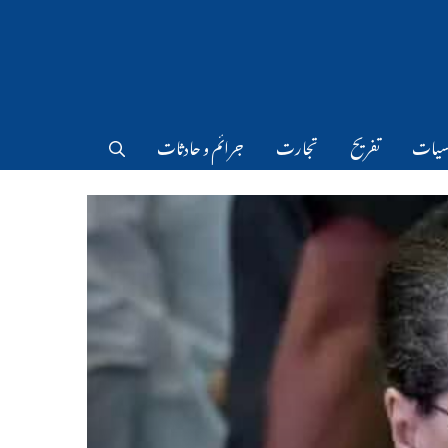
سیات
تفریح
تجارت
جرائم و حادثات