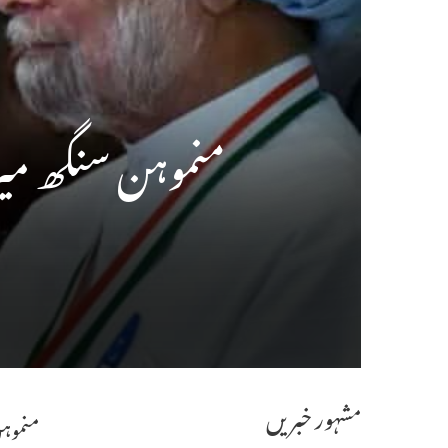
منموہن سنگھ میر
مشہور خبریں
منموہن