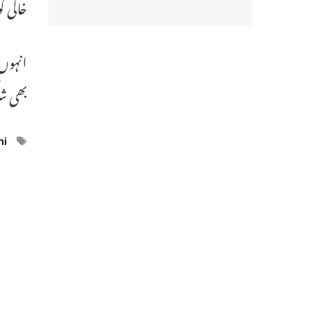
خاکی ک
انہوں 
بھی ش
ags
hi