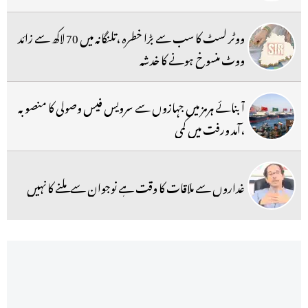
ووٹر لسٹ کا سب سے بڑا خطرہ ،تلنگانہ میں 70 لاکھ سے زائد
ووٹ منسوخ ہونے کا خدشہ
آبنائے ہرمز میں جہازوں سے سرویس فیس وصولی کا منصوبہ
،آمد ورفت میں کمی
غداروں سے ملاقات کا وقت ہے نوجوان سے ملنے کا نہیں