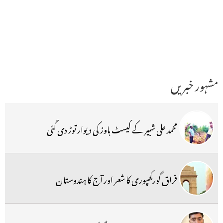
مشہور خبریں
محمد علی شبیر کے گیسٹ ہاوز کی دیوار توڑ دی گئی
فراق گورکھپوری کا شعر اور آج کا ہندوستان