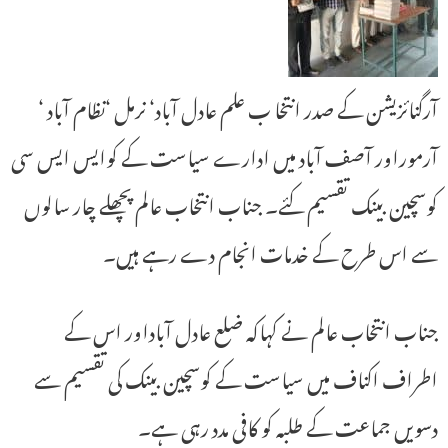
آرگنائزیشن کے صدر انتخا ب علم عادل آباد‘ نرمل ‘نظام آباد ‘
آرموراور آصف آباد میں ادارے سیاست کے کوایس ایس سی
کوسچین بینک تقسیم کئے۔ جناب انتخاب عالم پچھلے چار سالوں
سے اس طرح کے خدمات انجام دے رہے ہیں۔
جناب انتخاب عالم نے کہاکہ ضلع عادل آباداور اس کے
اطراف اکناف میں سیاست کے کوسچین بینک کی تقسیم سے
دسویں جماعت کے طلبہ کو کافی مدد رہی ہے۔