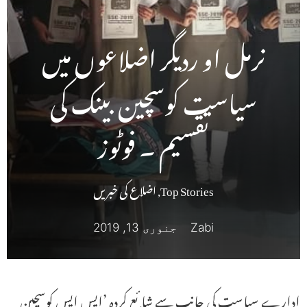
نرمل او ردیگر اضلاعوں میں
سیاست کوسچین بینک کی
تقسیم ۔ فوٹوز
Top Stories
,
اضلاع کی خبریں
Zabi
جنوری 13, 2019
ادارے سیاست کی جانب سے شائع کردہ ’ایس ایس کوسچین