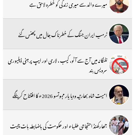
میرے والد سے میری زندگی کو خطرہ لاحق ہے
ٹرمپ ایران جنگ کے خطرناک جال میں پھنس گئے
تلنگانہ میں آج سے آٹو، کیب ، لاری اور ایپ پر مبنی ڈیلیوری
سرویس بند
امیت شاہ بھارتیہ ودیا پار مہوتسو 2026ء کا افتتاح کرینگے
جھارکھنڈ احتجاجی طلباء اور حکومت کی باضابطہ بات چیت