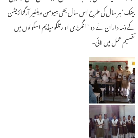
بینک ‘ہر سال کی طرح اس سال بھی ہیومن ویلفیر آرگنائزیشن
کے ذمہ داران نے دو ‘ انگریزی او رتلگومیڈیم اسکولوں میں
تقسیم عمل میں لائی۔