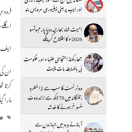
اور ایپ پر مبنی ڈیلیوری سرویس بند
فردوس 
اگلے 
امیت شاہ بھارتیہ ودیا پار مہوتسو
2026ء کا افتتاح کرینگے
ایف آئ
جھارکھنڈ احتجاجی طلباء اور حکومت
کی باضابطہ بات چیت
ان کی 
کرتا ت
ووٹر لسٹ کا سب سے بڑا خطرہ
،تلنگانہ میں 70 لاکھ سے زائد ووٹ
مارا گ
منسوخ ہونے کا خدشہ
ags
ap
آبنائے ہرمز میں جہازوں سے