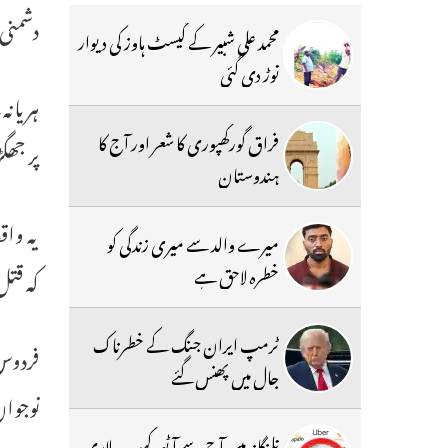
دشمنی 
محمد علی شبیر کے گیسٹ ہاوز کی دیوار
توڑ دی گئی
فراق گورکھپوری کا شعر اور آج کا
پر جھگ
ہندوستان
میرے والد سے میری زندگی کو
خطرہ لاحق ہے
کہ قتل
ٹرمپ ایران جنگ کے خطرناک
فردوس 
جال میں پھنس گئے
نوجوان
تلنگانہ میں آج سے آٹو، کیب ، لاری