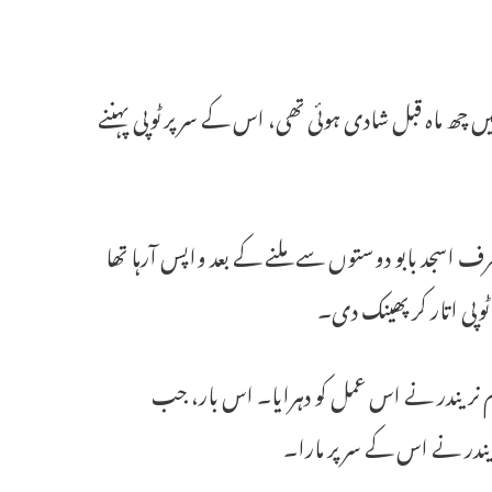
ص جس کی حال ہی میں چھ ماہ قبل شادی ہوئی تھی، اس کے سر پر ٹوپی پہننے
لم عرف اسجد بابو دوستوں سے ملنے کے بعد واپس آرہا تھا
ٹوپی اتار کر پھینک دی۔
م نریندر نے اس عمل کو دہرایا۔ اس بار، جب
نریندر نے اس کے سر پر مارا۔