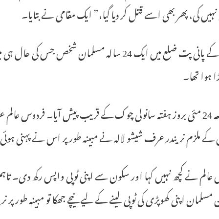
نہیں کی، پھر بھی اسے قتل کر دیا گیا،” ایک مقامی نے بتایا۔
ہریانہ کے پانی پت ضلع میں ایک 24 سالہ مسلمان شخ
ڑا ہوا تھا۔
یہ واقعہ 24 مئی بروز ہفتہ سانولی چوک کے قریب پیش آیا۔ فردوس عا
 کے ملزم نریندر عرف شیشو لالہ نے مبینہ طور پر اس نے پہنی ہوئی 
عالم نے کچھ نہیں کہا اور سکون سے اپنی ٹوپی واپس رکھ دی۔ تاہ
 مسلمان اپنی کھوپڑی کی ٹوپی لینے کے لیے نیچے جھکا تو مبینہ طور پر 