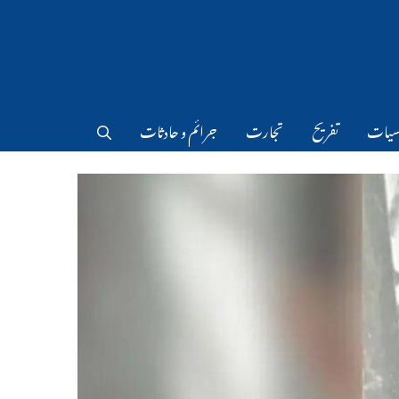
سیات
تفریح
تجارت
جرائم و حادثات