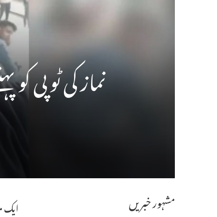
نماز کی ٹوپی کو پہننے پر ہریان
مشہور خبریں
ایک مق