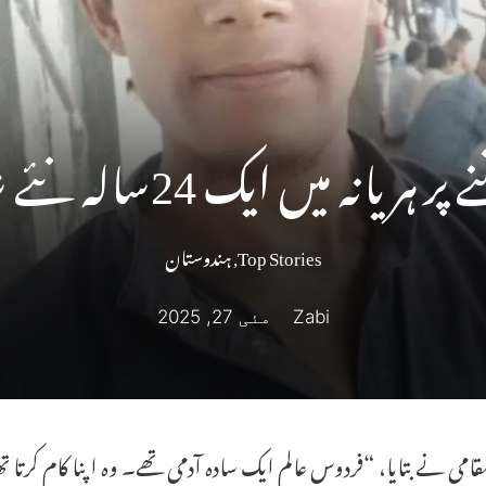
ہ میں ایک 24سالہ نئے شدہ آدمی کا قتل
Top Stories
,
ہندوستان
Zabi
مئی 27, 2025
امی نے بتایا، “فردوس عالم ایک سادہ آدمی تھے۔ وہ اپنا کام کرتا 