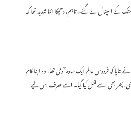
ک کے اسپتال لے گئے۔ تاہم، دھچکا اتنا شدید تھا کہ
بتایا کہ فردوس عالم ایک سادہ آدمی تھا، وہ اپنا کام
رکھی، پھر بھی اسے قتل کیا گیا۔ اسے صرف اس لیے