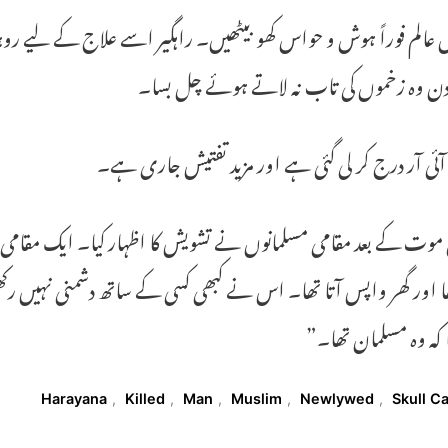
عالم فوراً ہوش و حواس کھو بیٹھیں۔ راہگیر اسے علاج کے لیے روہت
دن وہ زخموں کی تاب نہ لاتے ہوئے چل بسا۔
ی آر درج کر لی گئی ہے اور مزید تفتیش جاری ہے۔
موت کے بعد مقامی مسلمانوں نے تشویش کا اظہار کیا۔ ایک مقامی نے 
ھا اور گھر واپس آتا تھا۔ اس نے کبھی کسی کے ساتھ دشمنی نہیں 
یا کہ وہ مسلمان تھا۔”
T
Harayana
,
Killed
,
Man
,
Muslim
,
Newlywed
,
Skull C