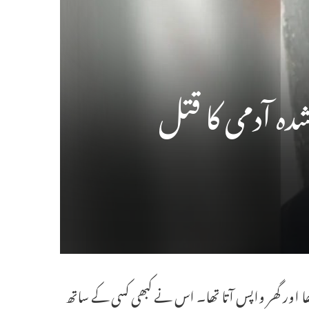
تھا اور گھر واپس آتا تھا۔ اس نے کبھی کسی کے ساتھ