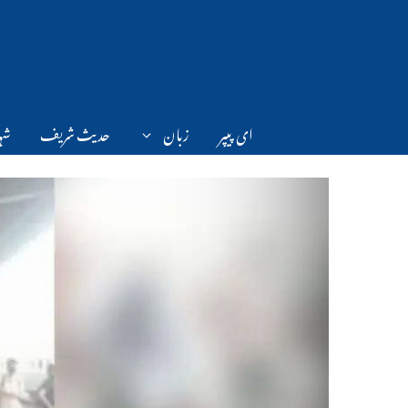
Ski
t
conten
ای پیپر
زبان
حدیث شریف
شہر