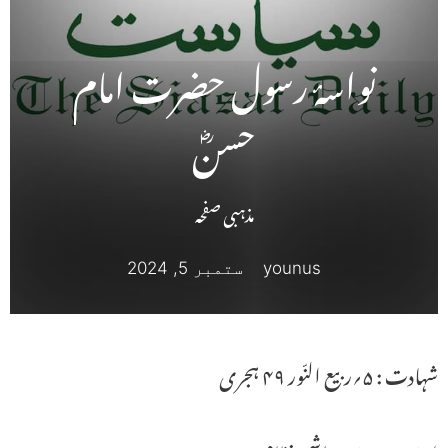
نواسۂ رسول حضرت امام
حسنؓ
مذہبی صفحہ
younus
ستمبر 5, 2024
شہادت : ۵؍ربیع النّور ۴۹ ہجری