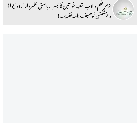
بزم علم و ادب شعبہ خواتین کا تیسرا ریاستی علمبردار اردو ایواڈ
و پیشکشی توصیف نامہ تقریب!