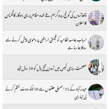
چھاتروں کی گونج،پروگرام طے شدہ مقام پر ہی ہوگا، کانگریس
کا اعلان
ارباب جامعہ نظامیہ کو قیمتی اراضی پر دعوی پیش کرنے سے
روکا جا رہا ہے
عصمت ریزی کیس میں ترون تیج پال کو 10 سال قید
حیدرآباد کے 15 اسمبلی حلقوں سے 10 لاکھ ووٹ ختم کرنے
کی تیاری