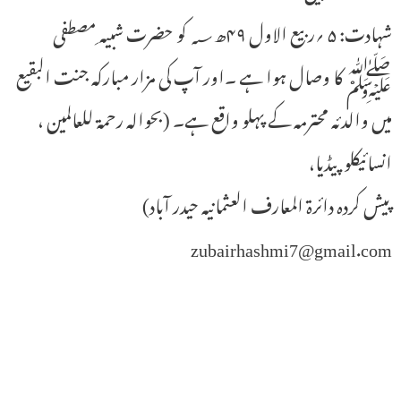
شہادت: ۵ ؍ربیع الاول ۴۹ھ؁ کو حضرت شبیہ ِمصطفی
ﷺ کا وصال ہوا ہے ۔اور آپ کی مزار مبارکہ جنت البقیع
میں والدئہ محترمہ کے پہلو واقع ہے۔ (بحوالہ رحمۃ للعالمین ،
انسائیکلو پیڈیا،
پیش کردہ دائرۃ المعارف العثمانیہ حیدر آباد)
zubairhashmi7@gmail.com