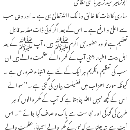
ابوزہیر سید زبیر ہاشمی نظامی
ساری کائنات کا خالق ومالک اﷲتعالیٰ ہی ہے ۔ اور وہی سب
سے اعلیٰ و ارفع ہے ۔ اس کے بعد اگر کوئی ذات مقدسہ قابل
تعظیم ہے تو وہ حضور نبی اکرمﷺ ہیں ، آپ ﷺ کے بعد
اہل بیت اطہار یعنی آپ کے گھر والے عظمت والے ہیں ان
سب کی تعظیم وتکریم ہر ایک کے لئے بے انتہاء ضروری ہے ۔
کیونکہ سورئہ احزاب میں فضیلت بیان کی گئی ہے ۔ ’’ سوائے
اس کے کچھ نہیں اﷲ چاہتاہے کہ آپ کے گھر والوں کو ہر
طرح کی گندگی اور نجاست سے پاک و صاف کیا جائے ‘‘۔ اس
اٰیت سے پتہ چلتا ہے کہ نبی کے گھر والے انتہائی عظمت والے