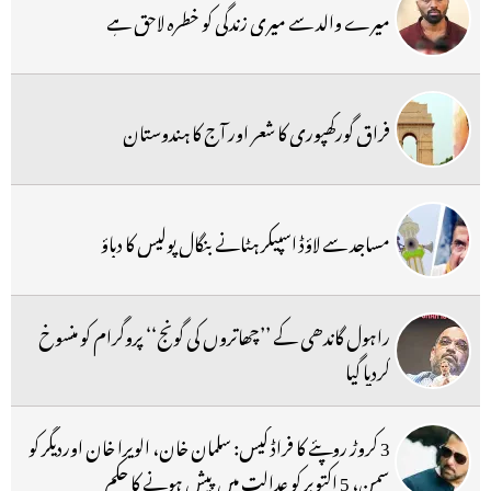
میرے والد سے میری زندگی کو خطرہ لاحق ہے
فراق گورکھپوری کا شعر اور آج کا ہندوستان
مساجد سے لاؤڈ اسپیکر ہٹانے بنگال پولیس کا دباؤ
راہول گاندھی کے ’’چھاتروں کی گونج‘‘ پروگرام کو منسوخ
کردیا گیا
3 کروڑ روپئے کا فراڈ کیس: سلمان خان، الویرا خان اوردیگر کو
سمن، 5 اکتوبر کو عدالت میں پیش ہونے کا حکم