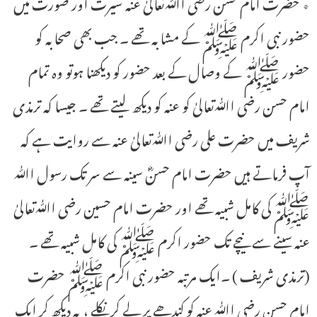
٭ حضـرت امام حسن رضی اﷲتعالیٰ عنہ سیرت اور صورت میں
حضور نبی اکرم ﷺ کے مشابہ تھے ۔ جب بھی صحابہ کو
حضور ﷺ کے وصال کے بعد حضور کو دیکھنا ہوتو وہ تمام
امام حسن رضی اﷲتعالیٰ کو عنہ کو دیکھ لیتے تھے ۔ جیسا کہ ترمذی
شریف میں حضرت علی رضی اﷲتعالیٰ عنہ سے روایت ہے کہ
آپ فرماتے ہیں حضرت امام حسنؓ سینہ سے سر تک رسول اﷲ
ﷺ کی کامل شبیہ تھے اور حضرت امام حسین رضی اﷲتعالیٰ
عنہ سینے سے نیچے تک حضور اکرم ﷺ کی کامل شبیہ تھے ۔
(ترمذی شریف ) ۔ایک مرتبہ حضور نبی اکرم ﷺ حضرت
امام حسن رضی اﷲ عنہ کو کندھے پر لے کر نکلے ، یہ دیکھ کر ایک