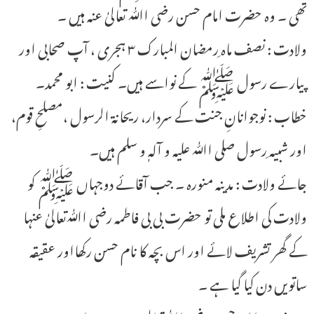
تھی ۔ وہ حضرت امام حسن رضی اﷲ تعالیٰ عنہ ہیں ۔
ولادت : نصف ماہ ِرمضان المبارک ۳ ہجری ، آپ صحابی اور
پیارے رسول ﷺ کے نواسے ہیں۔ کنیت : ابو محمد۔
خطاب : نوجوانانِ جنت کے سردار، ریحانۃ الرسول ،مصلحِ قوم،
اور شبیہ ِرسول صلی اﷲ علیہ و آلہٖ و سلم ہیں۔
جائے ولادت : مدینہ منورہ ۔ جب آقائے دوجہاں ﷺ کو
ولادت کی اطلاع ملی تو حضرت بی بی فاطمہ رضی اﷲتعالیٰ عنہا
کے گھر تشریف لائے اور اس بچہ کا نام حسن رکھااور عقیقہ
ساتویں دن کیا گیا ہے ۔