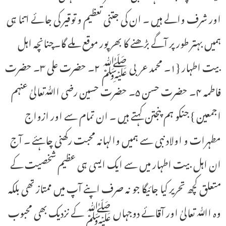
اور شرف والے ہیں ۔ ان کی جتنی تعظیم و توقیر کی جائے اتنا ہی
ہمیں بہتر طور پر آگے بڑھنے کا بھر پور موقع ملے گا۔چنانچہ اہل
بیت اطہار {۱۔ محمد عربی ﷺ ۲۔ حضرت علی ۳۔ حضرت
فاطمہ ۴۔ حضرت حسن ۵۔ حضرت حسین رضی اﷲتعالیٰ عنہم
اجمعین } جنکو ہم پنجتن کہتے ہیں ۔ ان تمام سے اور ازواج
مطہرات و اولاد نبی سے ہمیں والہانہ محبت رکھنی چاہئے ۔ آج
ان اہل بیت اطہار میں سے ایک ایسی ہی عظیم شخصیت کے
متعلق کچھ تحریر کیا جائیگا جو نہ صرف اپنے آپ میں ممتاز تھی بلکہ
وہ اﷲ تعالیٰ اور آقائے دوجہاں ﷺ کے نزدیک بھی محبوب