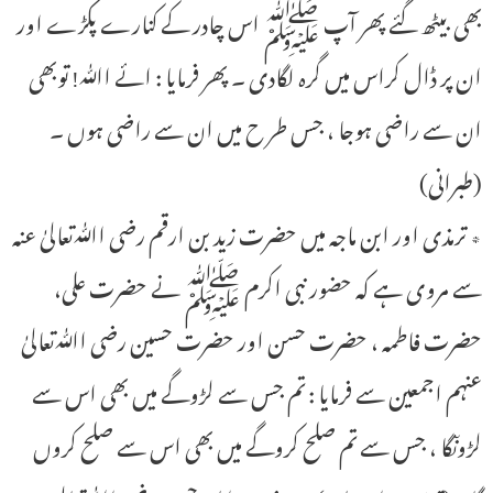
بھی بیٹھ گئے پھر آپ ﷺ اس چادر کے کنارے پکڑے اور
ان پر ڈال کراس میں گرہ لگادی ۔ پھر فرمایا : ائے اﷲ! توبھی
ان سے راضی ہوجا ، جس طر ح میں ان سے راضی ہوں ۔
(طبرانی)
٭ ترمذی اور ابن ماجہ میں حضرت زید بن ارقم رضی اﷲتعالیٰ عنہ
سے مروی ہے کہ حضور نبی اکرم ﷺ نے حضرت علی،
حضرت فاطمہ ، حضرت حسن اور حضرت حسین رضی اﷲتعالیٰ
عنہم اجمعین سے فرمایا : تم جس سے لڑوگے میں بھی اس سے
لڑوںگا ، جس سے تم صلح کروگے میں بھی اس سے صلح کروں