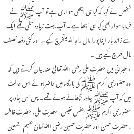
شخص نے کہا کہ کیا ہی اچھی سواری ہے تو آپ ﷺ نے
فرمایا سوار بھی کیا ہی اچھا ہے ۔ آپ بہت زیادہ سخی تھے ایک
سے زائد بار اپنا پورا مال راہِ ﷲمیںخرچ کیے ۔ اور کئی دفعہ نصف
مال خرچ کیے ہیں ۔
٭ طبرانی میں حضرت علی رضی اﷲ تعالیٰ عنہ بیان کرتے ہیں کہ
وہ حضورنبی اکرم ﷺ کی بارگاہ میں حاضرہوئے اس حالت
میں کہ آپ ﷺ چادر بچھائے ہوئے تھے۔ پس اس چادرپر
حضور نبی اکرم ﷺ بنفس نفیس ،حضرت علی، حـضرت فاطمہ
، حضرت حسن اور حضرت حسین رضی اﷲتعالیٰ عنہم اجمعین