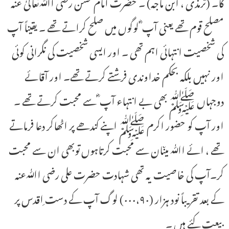
گا۔ (ترمذی ، ابن ماجہ) ۔ حضرت امام حسن رضی اﷲتعالیٰ عنہ
مصلح قوم تھے یعنی آپ ؓ لوگوں میں صلح کراتے تھے ۔ یقیناً آپ
کی شخصیت انتہائی اہم تھی ۔ اور ایسی شخصیت کی نگرانی کوئی
اور نہیں بلکہ بحکم خداوندی فرشتے کرتے تھے۔ اور آقائے
دوجہاں ﷺ بھی بے انتہاء آپ ؓ سے محبت کرتے تھے ۔
اور آپ کو حضور اکرم ﷺ اپنے کندھے پر اٹھاکر دعا فرماتے
تھے ، ائے اﷲ میںان سے محبت کرتاہوں توبھی ان سے محبت
کر۔آپ کی خاصیت یہ تھی شہادت حضرت علی رضی اﷲعنہ
کے بعد تقریباً نود ہزار (۰۰۰،۹۰) لوگ آپ کے دست ِاقدس پر
بیعت کئے ہیں ۔