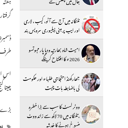
ہفتہ ل
جال میں پھنس گئے
گرفتا
تلنگانہ میں آج سے آٹو، کیب ، لاری
اور ایپ پر مبنی ڈیلیوری سرویس بند
امیت شاہ بھارتیہ ودیا پار مہوتسو
طرف مارچ کررہے
2026ء کا افتتاح کرینگے
جھارکھنڈ احتجاجی طلباء اور حکومت
چیتا گ
کی باضابطہ بات چیت
ووٹر لسٹ کا سب سے بڑا خطرہ
بڑے گاؤں علاقے
،تلنگانہ میں 70 لاکھ سے زائد ووٹ
منسوخ ہونے کا خدشہ
ags
si