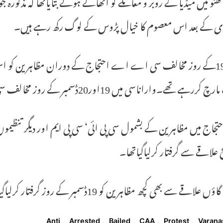
کھنو میں میڈیا کے روبر و معاملے کو اٹھاتے ہوئے بتایاتھا کہ مذکورہ 
ری کے بعد اس معصوم کا خیال پڑوس کے لوگ رکھ رہے ہیں۔
ڈسمبر19کے روز مخالف سی اے اے احتجاج کے دوران مظاہرین کو اسوقت
 تھے۔واراناسی میں 19اور20ڈسمبر کے روز مخالف سی اے اے بڑے پیمانے پر احتجاج ہوا تھا۔
نج علاقے سے گرفتار کرلیاگیاتھا۔
 سے بھی کچھ مظاہرین کو 19ڈسمبر کے روز گرفتار کرلیاگیاتھا جس کے بعد ان کی تعداد73ہوگئی تھی
T
Anti
,
Arrested
,
Bailed
,
CAA
,
Protest
,
Varana