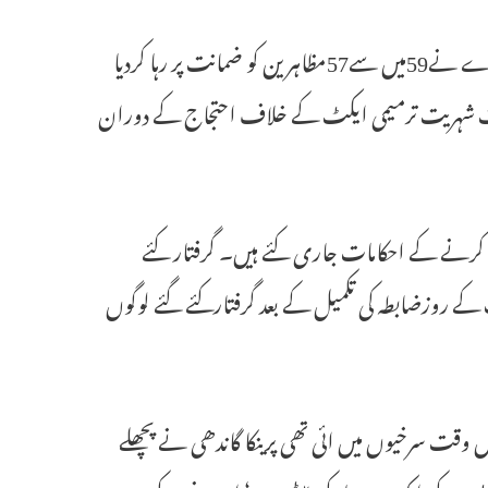
واراناسی۔ مذکورہ واراناسی عدالت کے ایڈیشنل سیشن جج ایس کے پانڈے نے59میں سے57مظاہرین کو ضمانت پر رہا کردیا
لفت شہریت ترمیمی ایکٹ کے خلاف احتجاج کے دوران
 کو رہا کرنے کے احکامات جاری کئے ہیں۔ گرفتار کئے
 جمعرات کے روزضابطہ کی تکمیل کے بعد گرفتارکئے گئے لوگوں
 وقت سرخیوں میں ائی تھی پرینکا گاندھی نے پچھلے