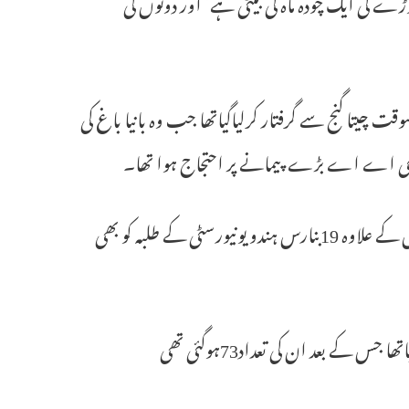
جوڑے کی ایک چودہ ماہ کی بیٹی ہے‘ اور دونوں کی
 چیتا گنج سے گرفتار کرلیاگیاتھا جب وہ بانیا باغ کی
اس احتجاج میں مظاہرین کے بشمول سی پی ائی‘ سی پی ایم اور دیگر تنظیموں کے علاوہ 19بنارس ہندو یونیورسٹی کے طلبہ کو بھی