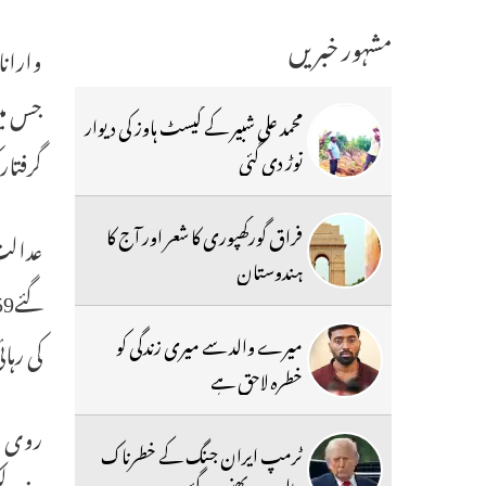
مشہور خبریں
جس می
محمد علی شبیر کے گیسٹ ہاوز کی دیوار
گرفتار 
توڑ دی گئی
فراق گورکھپوری کا شعر اور آج کا
ہندوستان
میرے والد سے میری زندگی کو
کی رہا
خطرہ لاحق ہے
روی شی
ٹرمپ ایران جنگ کے خطرناک