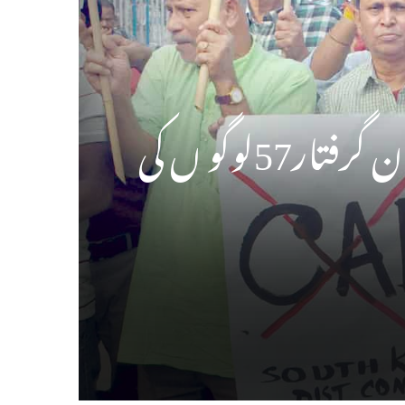
واراناسی میں مخالف سی اے اے احتجاج کے دوران گرفتار57لوگو ں کی