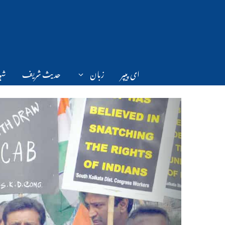
Ski
t
conten
ای پیپر
زبان
حدیث شریف
شہر