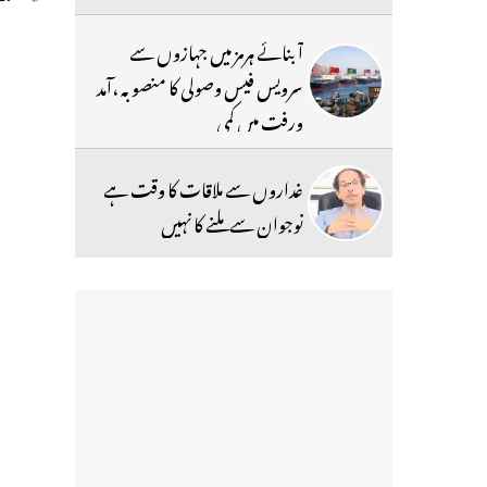
آبنائے ہرمز میں جہازوں سے
سرویس فیس وصولی کا منصوبہ ،آمد
ورفت میں کمی
غداروں سے ملاقات کا وقت ہے
نوجوان سے ملنے کا نہیں