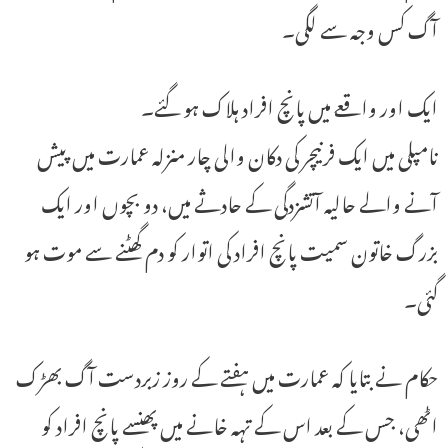
آگ کس وجہ سے لگی۔
ایک اور واقعے میں پانچ افراد ہلاک ہو گئے۔
نامپلی میں ایک فرنیچر کی دکان والی چار منزلہ عمارت میں پیش
آنے والے حالیہ آتشزدگی کے حادثے میں، دو بچوں اور ایک
بزرگ خاتون سمیت پانچ افراد کی اتوار کو دم گھٹنے سے موت ہو
گئی۔
حکام نے بتایا کہ عمارت میں ہفتے کے روز زبردست آگ بھڑک
اٹھی، جس کے بعد اس کے تہہ خانے میں پھنسے پانچ افراد کو