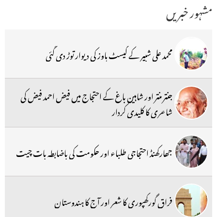
مشہور خبریں
محمد علی شبیر کے گیسٹ ہاوز کی دیوار توڑ دی گئی
جنتر منتر اور شاہین باغ کے احتجاج میں فیض احمد فیض کی
شاعری کا کلیدی کردار
جھارکھنڈ احتجاجی طلباء اور حکومت کی باضابطہ بات چیت
فراق گورکھپوری کا شعر اور آج کا ہندوستان