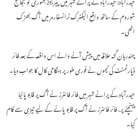
حیدرآباد: حیدرآباد کے پرانے شہر میں پیر 26 جنوری کو بجاج
شوروم کے ساتھ واقع الیکٹرک ٹرانسفارمر میں آگ بھڑک
اٹھی۔
چندریان گٹہ علاقہ میں پیش آنے والے اس واقعہ کے بعد فائر
ڈپارٹمنٹ کی ٹیموں نے فوری طور پر ہنگامی کال کا جواب دیا۔
حیدرآباد کے پرانے شہر میں فائر فائٹرز نے آگ پر قابو پالیا
پہنچنے پر، فائر فائٹرز نے آگ پر قابو پانے کے لیے تیزی سے کام
کیا۔