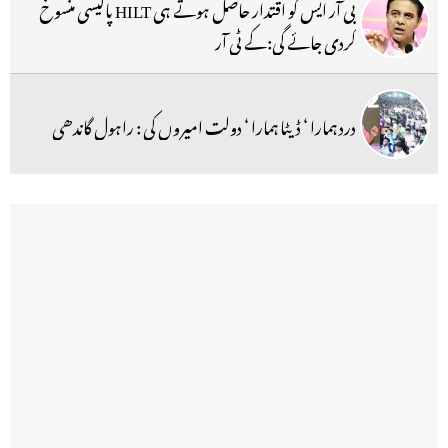
بی آر ایس کو اقتدار حاصل ہوتے ہی HILT پالیسی منسوخ
کردی جائے گی:کے ٹی آر
درد ہمارا ‘ ڈیٹا ہمارا ‘ دولت امیروں کی : راہول گاندھی