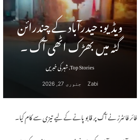
ویڈیو: حیدرآباد کے چندرائن
گٹہ میں بھڑک اٹھی آگ ۔
Top Stories
,
شہر کی خبریں
Zabi
جنوری 27, 2026
فائر فائٹرز نے آگ پر قابو پانے کے لیے تیزی سے کام کیا۔