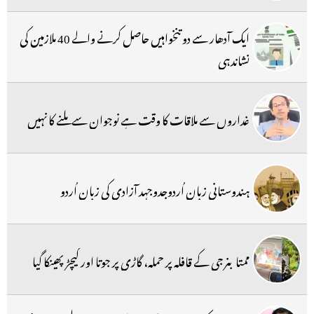
ایک آدھار سے دو تنخواہیں حاصل کرنے والے 40 ملازمین کی
نشاندہی
غداروں سے ملاقات کا وقت ہے نوجوان سے ملنے کا نہیں
ہندوستانی زبان اُردوجدوجہد آزادی کی زبان اُردو
ممتا بنرجی کے قافلہ پر حملہ، گاڑی پر جوتا اور کیچڑ پھینکا گیا