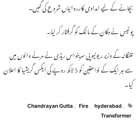
بچانے کے لیے امدادی کارروائیاں شروع کی گئیں۔
پولیس نے دکان کے مالک کو گرفتار کر لیا۔
تلنگانہ کے وزیر ریونیو پی سرینواس ریڈی نے مرنے والوں میں
سے ہر ایک کے لواحقین کو 5 لاکھ روپے کی ایکس گریشیا کا اعلان
کیا۔
Tags
Chandrayan Gutta
,
Fire
,
hyderabad
,
Transformer