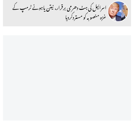
اسرائیل کی ہٹ دھرمی برقرار، نیتن یاہونے ٹرمپ کے
غزہ منصوبہ کو مستردکردیا