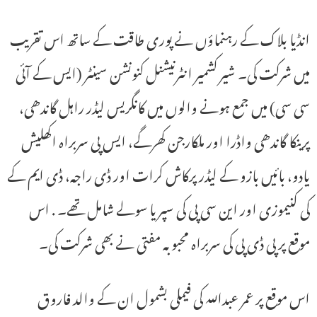
انڈیا بلاک کے رہنماؤں نے پوری طاقت کے ساتھ اس تقریب
میں شرکت کی۔ شیر کشمیر انٹرنیشنل کنونشن سینٹر (ایس کے آئی
سی سی) میں جمع ہونے والوں میں کانگریس لیڈر راہل گاندھی،
پرینکا گاندھی واڈرا اور ملکارجن کھرگے، ایس پی سربراہ اکھلیش
یادو، بائیں بازو کے لیڈر پرکاش کرات اور ڈی راجہ، ڈی ایم کے
کی کنیموزی اور این سی پی کی سپریا سولے شامل تھے۔ . اس
موقع پر پی ڈی پی کی سربراہ محبوبہ مفتی نے بھی شرکت کی۔
اس موقع پر عمر عبداللہ کی فیملی بشمول ان کے والد فاروق