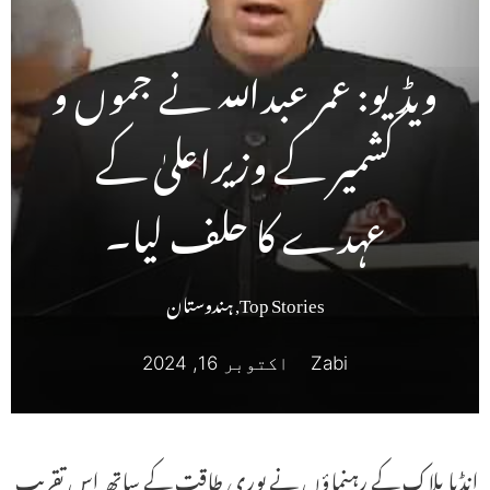
ویڈیو: عمر عبداللہ نے جموں و
کشمیر کے وزیراعلیٰ کے
عہدے کا حلف لیا۔
Top Stories
,
ہندوستان
Zabi
اکتوبر 16, 2024
انڈیا بلاک کے رہنماؤں نے پوری طاقت کے ساتھ اس تقریب