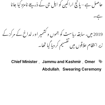
حاصل ہے – پانچ اراکین کو ایل جی کے ذریعے نامزد کیا جانا
ہے۔
2019 میں، سابقہ ​​ریاست کو جموں و کشمیر اور لداخ کے مرکز کے
زیر انتظام علاقوں میں تقسیم کر دیا گیا تھا۔
Tags
Chief Minister
,
Jammu and Kashmir
,
Omer
Abdullah
,
Swearing Ceremony