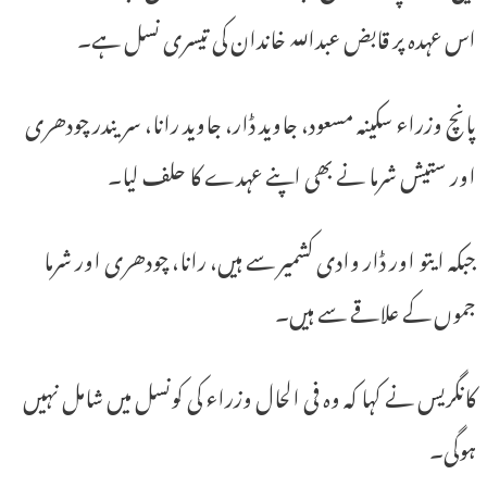
اس عہدہ پر قابض عبداللہ خاندان کی تیسری نسل ہے۔
پانچ وزراء سکینہ مسعود، جاوید ڈار، جاوید رانا، سریندر چودھری
اور ستیش شرما نے بھی اپنے عہدے کا حلف لیا۔
جبکہ ایتو اور ڈار وادی کشمیر سے ہیں، رانا، چودھری اور شرما
جموں کے علاقے سے ہیں۔
کانگریس نے کہا کہ وہ فی الحال وزراء کی کونسل میں شامل نہیں
ہوگی۔