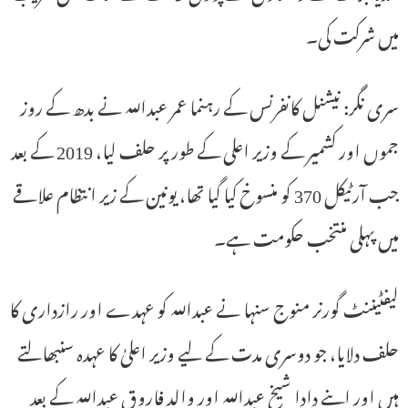
میں شرکت کی۔
سری نگر: نیشنل کانفرنس کے رہنما عمر عبداللہ نے بدھ کے روز
جموں اور کشمیر کے وزیر اعلی کے طور پر حلف لیا، 2019 کے بعد
جب آرٹیکل 370 کو منسوخ کیا گیا تھا، یونین کے زیر انتظام علاقے
میں پہلی منتخب حکومت ہے۔
لیفٹیننٹ گورنر منوج سنہا نے عبداللہ کو عہدے اور رازداری کا
حلف دلایا، جو دوسری مدت کے لیے وزیر اعلیٰ کا عہدہ سنبھالتے
ہیں اور اپنے دادا شیخ عبداللہ اور والد فاروق عبداللہ کے بعد