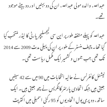
عبداللہ، والدہ مولی عبداللہ، ان کی دو بہنیں اور دو بیٹے موجود
تھے۔
عبداللہ کو پہلے متفقہ طور پر این سی لیجسلیچر پارٹی کا لیڈر منتخب کیا
گیا تھا۔ چیف منسٹر کے طور پر ان کی پہلی مدت 2009 سے 2014
تک تھی جب جموں و کشمیر ایک مکمل ریاست تھی۔
نیشنل کانفرنس نے حالیہ انتخابات میں 90 میں سے 42 سیٹیں
جیتی ہیں جبکہ اتحادی پارٹنر کانگریس نے چھ جیتی ہیں۔ ایک
ساتھ، دو پری پول اتحادیوں کو 95 رکنی اسمبلی میں اکثریت