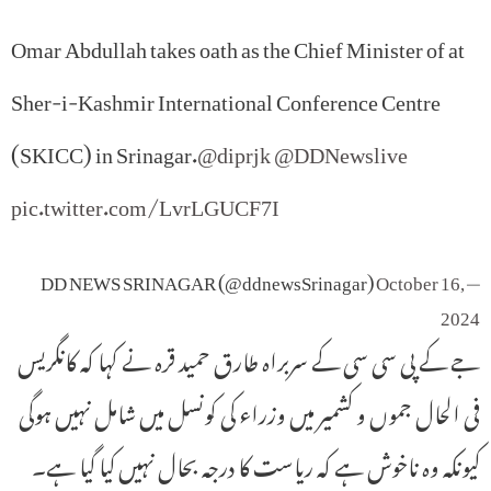
Omar Abdullah takes oath as the Chief Minister of at
Sher-i-Kashmir International Conference Centre
(SKICC) in Srinagar.
@diprjk
@DDNewslive
pic.twitter.com/LvrLGUCF7I
October 16,
— DD NEWS SRINAGAR (@ddnewsSrinagar)
2024
جے کے پی سی سی کے سربراہ طارق حمید قرہ نے کہا کہ کانگریس
فی الحال جموں و کشمیر میں وزراء کی کونسل میں شامل نہیں ہوگی
کیونکہ وہ ناخوش ہے کہ ریاست کا درجہ بحال نہیں کیا گیا ہے۔