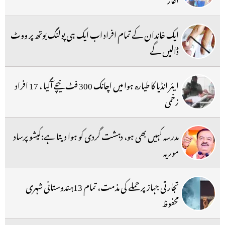
ایک خاندان کے تمام افراد اب ایک ہی پولنگ بوتھ پر ووٹ
ڈالیں گے
ایئر انڈیا کا طیارہ ہوا میں اچانک 300 فٹ نیچے آگیا ، 17 افراد
زخمی
مدرسہ کہیں بھی ہو، دہشت گردی کو ہوا دیتا ہے:کیشو پرساد
موریہ
تجارتی جہاز پر حملے کی مذمت، تمام 13ہندوستانی شہری
محفوظ