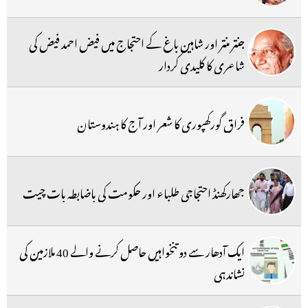
جنتر منتر اور شاہین باغ کے احتجاج میں فیض احمد فیض کی
شاعری کا کلیدی کردار
فراق گورکھپوری کا شعر اور آج کا ہندوستان
جھارکھنڈ احتجاجی طلباء اور حکومت کی باضابطہ بات چیت
ایک آدھار سے دو تنخواہیں حاصل کرنے والے 40 ملازمین کی
نشاندہی