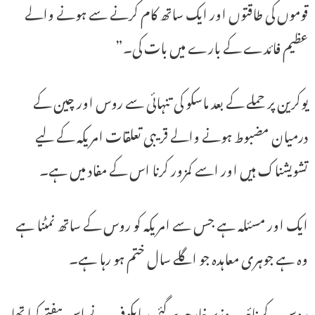
قوموں کی طاقتوں اور ایک ساتھ کام کرنے سے ہونے والے
عظیم فائدے کے بارے میں بات کی۔”
یوکرین پر حملے کے بعد ماسکو کی تنہائی سے روس اور چین کے
درمیان مضبوط ہونے والے قریبی تعلقات امریکہ کے لیے
تشویشناک ہیں اور اسے کمزور کرنا اس کے مفاد میں ہے۔
ایک اور مسئلہ ہے جس سے امریکہ کو روس کے ساتھ نمٹنا ہے
وہ ہے جوہری معاہدہ جو اگلے سال ختم ہو رہا ہے۔
روس کے نائب وزیر خارجہ سرگئی ریابکوف نے اس ہفتے کہا تھا