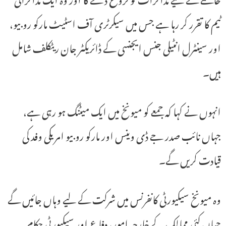
ٹیم کا تقرر کر رہا ہے جس میں سیکرٹری آف اسٹیٹ مارکو روبیو،
اور سینٹرل انٹیلی جنس ایجنسی کے ڈائریکٹر جان ریٹکلف شامل
ہیں۔
انہوں نے کہا کہ جمعے کو میونخ میں ایک میٹنگ ہو رہی ہے،
جہاں نائب صدر جے ڈی وینس اور مارکو روبیو امریکی وفد کی
قیادت کریں گے۔
وہ میونخ سیکیورٹی کانفرنس میں شرکت کے لیے وہاں جائیں گے
جہاں کئی ممالک کے خارجہ امور، دفاع اور سیکیورٹی حکام