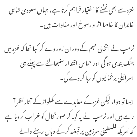
غزہ سے بھی نمٹنے کا اختیار فراہم کرتا ہے، جہاں سعودی شاہی
خاندان کا خاصا اثر و رسوخ اور مفادات ہیں۔
ٹرمپ نے انتخابی مہم کے دوران زور دے کر کہا تھا کہ غزہ میں
جنگ بندی ہو گی اور حماس اقتدار سنبھالنے سے پہلے ہی
اسرائیلی یرغمالیوں کو رہا کر دے گی۔
ایسا تو ہوا، لیکن غزہ کے معاہدے سے کھلواڑ کے آثار نظر آ
رہے ہیں اور ٹرمپ نے یہ کہہ کر صورتحال کو خراب کر دیا ہے
کہ امریکہ فلسطینی سرزمین پر قبضہ کر کے وہاں رہنے والے