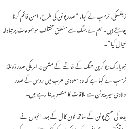
زیلنسکی، ٹرمپ نے کہا، “صدر پوتن کی طرح، امن قائم کرنا
چاہتے ہیں۔ ہم نے جنگ سے متعلق مختلف موضوعات پر تبادلہ
خیال کیا”۔
نیویارک: یوکرین جنگ کے خاتمے کے مشن پر امریکی صدر ڈونلڈ
ٹرمپ نے کہا ہے کہ وہ سعودی عرب میں روس کے صدر
ولادی میر پیوٹن سے ملاقات کا منصوبہ بنا رہے ہیں۔
بدھ کی صبح پوٹن کے ساتھ فون کال کے بعد، انہوں نے