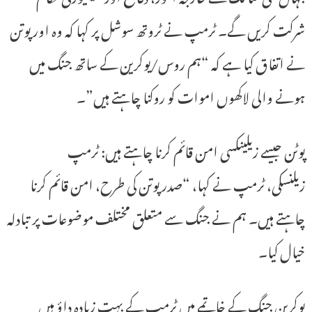
شرکت کریں گے۔ ٹرمپ نے ٹروتھ سوشل پر کہا کہ وہ اور پوتن
نے اتفاق کیا ہے کہ “ہم روس/یوکرین کے ساتھ جنگ ​​میں
ہونے والی لاکھوں اموات کو روکنا چاہتے ہیں”۔
پوٹن جیسے زیلینکسی امن قائم کرنا چاہتے ہیں: ٹرمپ
زیلنسکی، ٹرمپ نے کہا، “صدر پوتن کی طرح، امن قائم کرنا
چاہتے ہیں۔ ہم نے جنگ سے متعلق مختلف موضوعات پر تبادلہ
خیال کیا۔
یوکرین جنگ کے خاتمے میں ٹرمپ کے بہت زیادہ داؤ ہیں