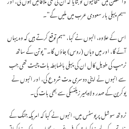
واشنگٹن میں صحافیوں کو بتایا کہ ان کی کئی ملاقاتیں ہوں گی، اور
“ہم پہلی بار سعودی عرب میں ملیں گے”۔
اس کے علاوہ، انہوں نے کہا، “ہم توقع کرتے ہیں کہ وہ یہاں
آئے گا، اور میں وہاں (روس) جاؤں گا۔” پوتن کے ساتھ
ٹرمپ کی طویل کال ان کی پہلی باضابطہ بات چیت تھی جب
سے انہوں نے اپنی دوسری مدت شروع کی، اور انہوں نے
یوکرین کے صدر ولادیمیر زیلنسکی سے بھی بات کی۔
ٹروتھ سوشل پر پوسٹس میں، انہوں نے کہا کہ امریکہ جنگ کے
خاتمے کے لیے مذاکرات کو فروغ دے گا اور وہ ایک مذاکراتی