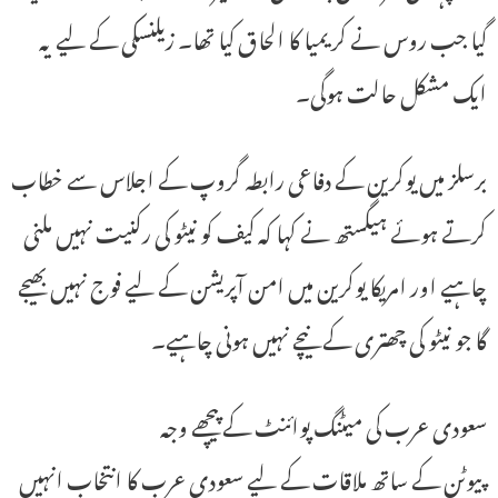
گیا جب روس نے کریمیا کا الحاق کیا تھا۔ زیلنسکی کے لیے یہ
ایک مشکل حالت ہوگی۔
برسلز میں یوکرین کے دفاعی رابطہ گروپ کے اجلاس سے خطاب
کرتے ہوئے ہیگستھ نے کہا کہ کیف کو نیٹو کی رکنیت نہیں ملنی
چاہیے اور امریکا یوکرین میں امن آپریشن کے لیے فوج نہیں بھیجے
گا جو نیٹو کی چھتری کے نیچے نہیں ہونی چاہیے۔
سعودی عرب کی میٹنگ پوائنٹ کے پیچھے وجہ
پیوٹن کے ساتھ ملاقات کے لیے سعودی عرب کا انتخاب انہیں