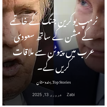
ٹرمپ یوکرین جنگ کے خاتمے
کے مشن کے ساتھ سعودی
عرب میں پیوٹن سے ملاقات
کریں گے۔
Top Stories
,
ہندوستان
Zabi
فروری 13, 2025