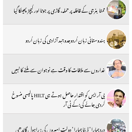
ممتا بنرجی کے قافلہ پر حملہ، گاڑی پر جوتا اور کیچڑ پھینکا گیا
ہندوستانی زبان اُردوجدوجہد آزادی کی زبان اُردو
غداروں سے ملاقات کا وقت ہے نوجوان سے ملنے کا نہیں
بی آر ایس کو اقتدار حاصل ہوتے ہی HILT پالیسی منسوخ
کردی جائے گی:کے ٹی آر
درد ہمارا ‘ ڈیٹا ہمارا ‘ دولت امیروں کی : راہول گاندھی