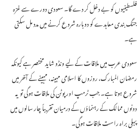
فلسطینیوں کو بے دخل کر دے گا۔ سعودی دورے سے غزہ
جنگ بندی معاہدے کو دوبارہ شروع کرنے میں مدد مل سکتی
ہے۔
سعودی عرب میں ملاقات کے لیے ونڈو شاید مختصر ہے کیونکہ
رمضان المبارک، روزوں کا اسلامی مہینہ، مہینے کے آخر میں
شروع ہوتا ہے۔ جب ٹرمپ اور پوٹن کی ملاقات ہوگی تو یہ
دونوں ممالک کے رہنماؤں کے درمیان تقریباً چار سالوں میں
پہلی براہ راست ملاقات ہوگی۔