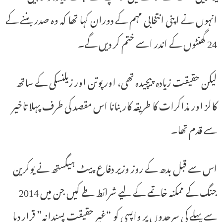
انہوں نے اپنی انتخابی مہم کے دوران کہا تھا کہ وہ صدر بننے کے
24 گھنٹوں کے اندر اسے ختم کر دیں گے۔
لیکن حقیقت زیادہ پیچیدہ تھی، اور پوتن اور زیلنسکی کے ساتھ
کالز اور مذاکرات کا طریقہ کار بنانا اس مقصد کی طرف پہلا تاخیر
سے قدم تھا۔
اس سے قبل بدھ کے روز وزیر دفاع پیٹ ہیگستھ نے یوکرین
جنگ کے ممکنہ خاتمے کے لیے شرائط طے کیں جن میں 2014
سے پہلے کی سرحدوں پر واپسی کو “غیر حقیقت پسندانہ” قرار دیا