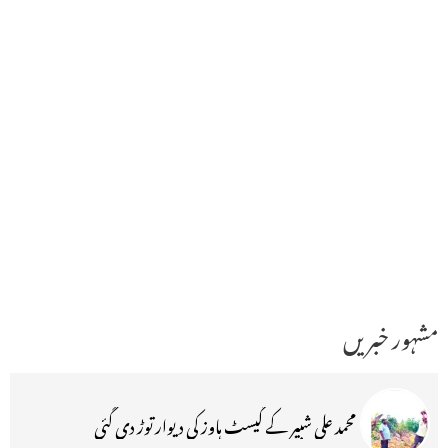
مشہور خبریں
محمد علی شبیر کے گیسٹ ہاوز کی دیوار توڑ دی گئی