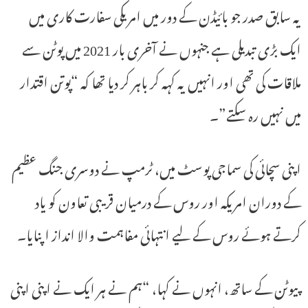
یہ سابق صدر جو بائیڈن کے دور میں امریکی سفارت کاری میں
ایک بڑی تبدیلی ہے جنہوں نے آخری بار 2021 میں پوٹن سے
ملاقات کی تھی اور انہیں یہ کہہ کر باہر کر دیا تھا کہ “پوتن اقتدار
میں نہیں رہ سکتے”۔
اپنی سچائی کی سماجی پوسٹ میں، ٹرمپ نے دوسری جنگ عظیم
کے دوران امریکہ اور روس کے درمیان قریبی تعاون کو یاد
کرتے ہوئے روس کے لیے انتہائی مفاہمت والا انداز اپنایا۔
پیوٹن کے ساتھ، انہوں نے کہا، “ہم نے ہر ایک نے اپنی اپنی