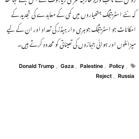
کہ نئے اسٹریٹجک ہتھیاروں میں کمی کے معاہدے کی تجدید کے
امکانات جو اسٹریٹجک جوہری وار ہیڈز کی تعداد اور ان کے لیے
میزائلوں اور ہوائی جہازوں کی تعیناتی کو محدود کرتے ہیں۔
Tags
Donald Trump
,
Gaza
,
Palestine
,
Policy
,
Reject
,
Russia