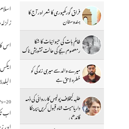
فراق گورکھپوری کا شعر اور آج کا
زلزلہ پی
ہندوستان
ظالم بات کی حیوانیات کا شکا
اس کا مرکز10کیلو میٹر گہرائی ہے‘اور اس کا عرض البلد34.66ڈگر
رمعصوم بچے کی حالت تشویش ناک
میرے والد سے میری زندگی کو
خطرہ لاحق ہے
البلد34.66او رطویل‘ گہرائی 10کیلو میٹر‘ مقام‘ پاکستان“
طلبہ کیخلاف پولیس کارروائی کی ذمہ
?s=20
داریامیت شاہ قبول کریں:پرینکا
اب تک 
گاندھی
اور زیزان