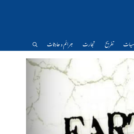
سیات
تفریح
تجارت
جرائم و حادثات