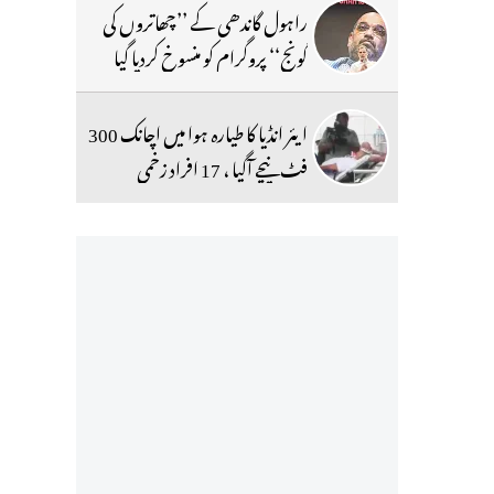
راہول گاندھی کے ’’چھاتروں کی
گونج‘‘ پروگرام کو منسوخ کردیا گیا
ایئر انڈیا کا طیارہ ہوا میں اچانک 300
فٹ نیچے آگیا ، 17 افراد زخمی