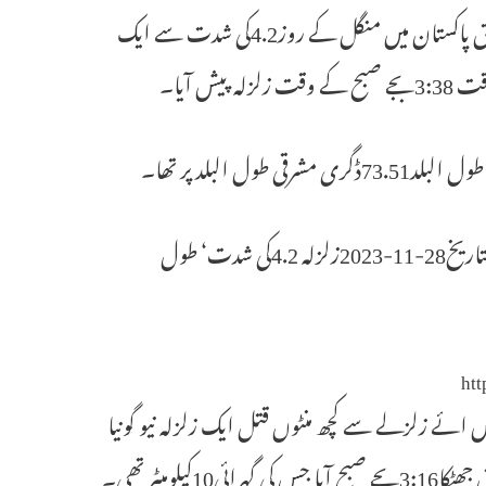
اسلام آباد۔ نیشنل سنٹر برائے سیسمالوجی(این سی ایس) کی خبر کے مطابق پاکستان میں منگل کے روز4.2کی شدت سے ایک
 آیا۔
ایکس پر پوسٹ میں این سی ایس نے کہاکہ ”ہندوستانی وقت 03:38:03بتاریخ28-11-2023زلزلہ 4.2کی شدت‘ طول
ht
 ائے زلزلے سے کچھ منٹوں قتل ایک زلزلہ نیو گونیا
میٹر تھی۔