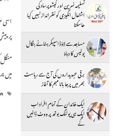
تسلیمہ نسرین اور کیشوپرساد کی
اشتعال انگیزی کو نظرانداز نہیں کیا
جاسکتا
پر پیش
مساجد سے لاؤڈ اسپیکر ہٹانے بنگال
پولیس کا دباؤ
منگل 
میں 4.4کی شدت سے زلزلہ آیا تھا جس کی گہرائی 10کیلو میٹرتھی۔
برقی عہدیداروں کی آج سے ریاست
بھر میں پرجا باٹا مہم کا آغاز
ags
an
ایک خاندان کے تمام افراد اب
ایک ہی پولنگ بوتھ پر ووٹ ڈالیں
گے