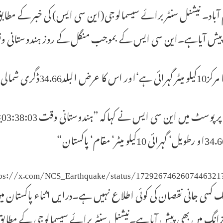
ش آیاہے۔این سی ایس کے بموجب منگل کے روز ہندوستانی وقت 3:38بجے صبح کے وقت زلزلہ پیش
ی شمالی طول البلد73.51ڈگری مشرقی طول البلد پر تھا۔
tps://x.com/NCS_Earthquake/status/1729267462607446321
کسی جانی نقصان کی کوئی اطلاع نہیں ہے۔درایں اثناء پاکستان میں
گ میں بھی پیش آیاہے۔نیشنل سنٹر برائے سیسمالوجی کے مطابق جھٹکا3:16بجے صبح آیا جس کی گہرائی10کیلو