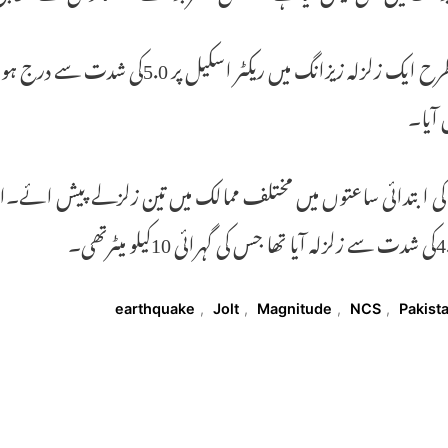
 آیا۔
کی ابتدائی ساعتوں میں مختلف ممالک میں تین زلزلے پیش ائے۔ای
T
earthquake
,
Jolt
,
Magnitude
,
NCS
,
Pakist