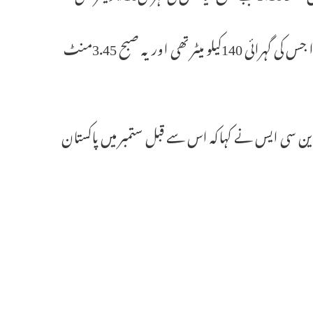
اسی طرح ایک زلزلہ زیزانگ میں ریکٹر اسکیل پر 5.0کی شدت سے درج ہوا جس کی گہرائی 140کیلو میٹر تھی اور یہ صبح 3.45منٹ
ن سی ایس نے کہاکہ اس سے قبل ستمبر میں پاکستان