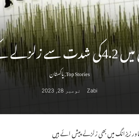
 زلزلے کے جھٹکے
Top Stories
,
پاکستان
Zabi
نومبر 28, 2023
نیاور زیزانگ میں بھی زلزلے پیش ائے ہیں