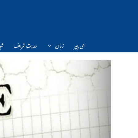
Ski
t
conten
ای پیپر
زبان
حدیث شریف
شہر