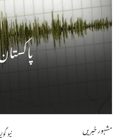
پاکستان میں 4.2کی شدت سے
مشہور خبریں
نیو گو