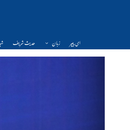
Ski
t
conten
ای پیپر
زبان
حدیث شریف
شہر