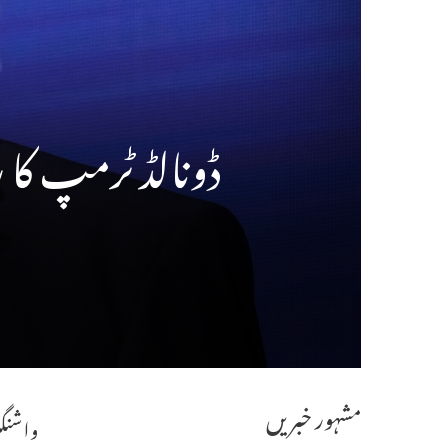
ڈونالڈ ٹرمپ کا 
مشہور خبریں