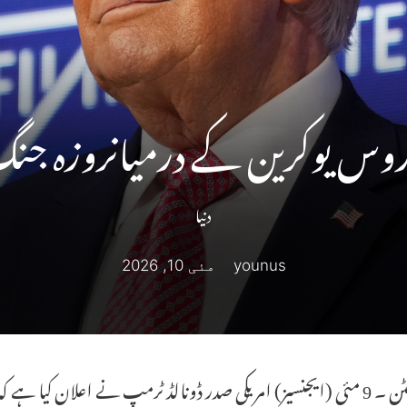
روس یوکرین کے درمیانروزہ جنگ
دنیا
younus
مئی 10, 2026