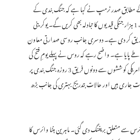
ے گی۔ عرب میڈیا کے مطابق صدر ٹرمپ نے کہا ہے کہ جنگ بندی کے
دوران ہر قسم کی فوجی کارروائیاں روک دی جائیں گی جبکہ دونوں ممالک 1، 1 ہزار جنگی قیدیوں کا تبادلہ بھی کریں گے۔ یوکرینی
 تصدیق کر دی ہے۔ دوسری جانب روسی صدارتی معاون
د طے پایا ہے۔ واضح رہے کہ روس نے پہلے یومِ فتح کی
تقریبات کے موقع پر 2 روزہ یک طرفہ جنگ بندی کا اعلان کیا تھا تاہم اب امریکی کوششوں سے دونوں فریق 3 روزہ جنگ بندی پر
رات جاری ہیں اور حالات بتدریج بہتری کی جانب بڑھ
ہنٹا وائرس سے متعلق بریفنگ دی گئی۔ ماہرین ہنٹا وائرس کا