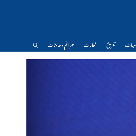
سیات
تفریح
تجارت
جرائم و حادثات