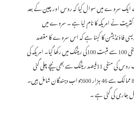
 ایک سروے میں سوال کیا کہ روس اور چین کے بعد
ثریت نے امریکہ کا نام لیا ہے ۔ سروے میں
کریسی فاؤنڈیشن کا کہنا ہے کہ اس سروے کا مقصد
جمہوری اقدار کا دفاع اور اسے آگے بڑھانا ہے ۔ سروے میں ملکوں کو منفی 100 سے مثبت 100کی ریٹنگ میں رکھا گیا۔ امریکہ کی
نیٹ پرفارمنس ریٹنگ 22 پلس فیصد سے گر کر منفی 16 فیصد ہو گئی جوکہ اب روس کی منفی 11فیصد ریٹنگ سے بھی نیچے چلی گئی
ہے ۔ چین کی ریٹنگ مثبت 7 فیصد رکھی گئی ہے ۔ سروے رپورٹ میں 85 ممالک سے 46 ہزار 600جواب دہندگان شامل ہیں۔