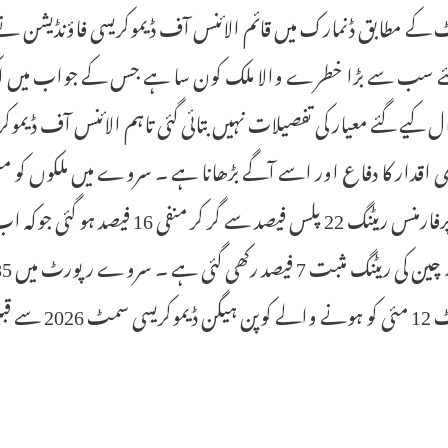
 کے مطابق ڈنمارک میں قائم الائنس آف ڈیموکریسی فاؤنڈیشن نے
کیلئے سب سے بڑا خطرے والا ملک کون سا ہے جس کے جواب میں اک
ل کیے گئے معیار کی تفصیلات نہیں بتائی گئی تاہم الائنس آف ڈیمو
 سے قبل جاری کی گئی ہے ۔