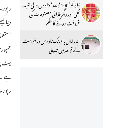
ڈابر کو ’100 فیصد‘ دعووں والی شہد،
رپورٹ
گھی اور دیگر غذائی مصنوعات کی
دنیا 
فروخت روکنے کا حکم
استعما
اندراماں ہا ؤزنگ ٹاورس درخواست
کے قواعد میں تبدیلی
رپورٹ 12 مئی کو ہونے والے کوپن ہیگن ڈیموکریسی سمٹ 2026