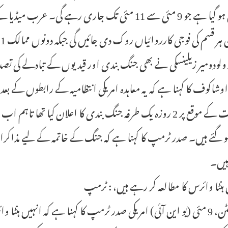
اتفاق ہو گیا ہے جو 9 مئی سے 11 مئی تک جاری رہ
ولودومیر زیلینسکی نے بھی جنگ بندی اور قیدیوں کے تبادلے کی
وشاکوف کا کہنا ہے کہ یہ معاہدہ امریکی انتظامیہ کے رابطوں کے بع
 ہو گئے ہیں۔ صدر ٹرمپ کا کہنا ہے کہ جنگ کے خاتمہ کے لیے مذاک
یں۔
 ہنٹا وائرس کا مطالعہ کر رہے ہیں، : ٹرمپ
واشنگٹن، 9 مئی (یو این آئی) امریکی صدر ٹرمپ کا کہنا ہے کہ انہیں 