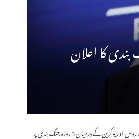
 بندی کا اعلان
واشنگٹن ۔ 9 مئی (ایجنسیز) امریکی صدر ڈونالڈ ٹرمپ نے اعلان کیا ہے کہ روس اور یوکرین کے درمیان 3 روزہ جنگ بندی پر