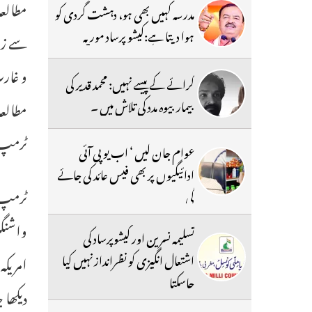
مدرسہ کہیں بھی ہو، دہشت گردی کو
ہوا دیتا ہے:کیشو پرساد موریہ
سے زیا
و غارت
کرائے کے پیسے نہیں: محمد قدیر کی
بیمار بیوہ مدد کی تلاش میں ۔
مطالعہ
ٹرمپ ن
عوام جان لیں ‘ اب یو پی آئی
ادائیگیوں پر بھی فیس عائد کی جائے
ٹرمپ د
گی
تسلیمہ نسرین اور کیشوپرساد کی
اشتعال انگیزی کو نظرانداز نہیں کیا
امریکہ
جاسکتا
دیکھا 