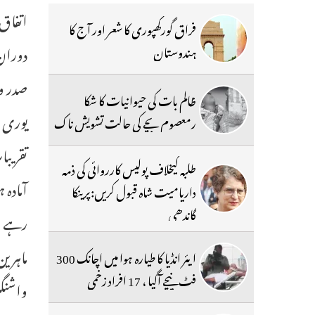
فراق گورکھپوری کا شعر اور آج کا
ہندوستان
صدر و
ظالم بات کی حیوانیات کا شکا
یوری ا
رمعصوم بچے کی حالت تشویش ناک
طلبہ کیخلاف پولیس کارروائی کی ذمہ
آمادہ
داریامیت شاہ قبول کریں:پرینکا
گاندھی
رہے ہ
ماہرین
ایئر انڈیا کا طیارہ ہوا میں اچانک 300
فٹ نیچے آگیا ، 17 افراد زخمی