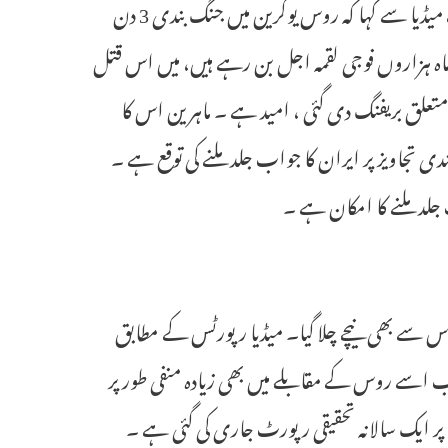
مطالعہ کر رہے ہیں،امید ہے یہ بڑی حد تک قابو میں ہے ۔ امریکی صدر نے میڈیا سے کہا کہ روس یوکرین میں جنگ بندی 3 دن
اہ ہزاروں فوجی لقمہ اجل بن رہے ہیں، میں اس قتل
تعلق بریفنگ دی گئی ، امید ہے ۔ ماہرین اس کا
تجاویز پر ایران کا جواب جلد ملنے کی توقع ہے ۔
لد ملنے کا امکان ہے ۔
صور روس سے بھی نیچے چلا گیا۔ میڈیا رپورٹس کے مطابق
 اسے روس کے مقابلے میں بھی زیادہ منفی طور پر
ر ایک سالانہ تحقیقی رپورٹ جاری کی گئی ہے ۔