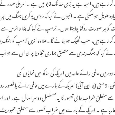
دہ طویل ہوسکتی ہے ۔ انہوں نے کہاکہ روس یوکرین جنگ میں ہر م
 کو ہر صورت روکنا چاہتا ہوں۔ ٹرمپ نے کہا کہ ہنٹا وائرس سے م
 کر رہے ہیں، سب ٹھیک ہو جائے گا۔ علاوہ ازیں ٹرمپ کو جنگ بندی 
ے کہا کہ جنگ بندی سے متعلق ہماری تجاویز پر ایران سے جواب ج
ور میں عالمی رائے عامہ میں امریکہ کی ساکھ میں نمایاں کمی
واشنگٹن، 9 مئی (یو این آئی) امریکہ کے بارے میں عالمی رائے یا ت
 سے متعلق خراب عالمی تصور کا یہ مسلسل دوسرا سال ہے ، اور اب
جارہا ہے ۔ امریکہ کے بارے میں خراب تصور سے متعلق جمہوریت پ