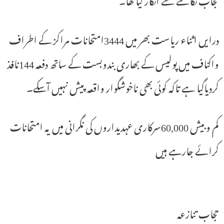
درایں اثناء ریاست بھر میں 3444امتحانات مراکز کے اطراف
واکناف میں پولیس کے بھاری بندوبست کے ساتھ دفعہ 144نافذ
کردیاگیا ہے تاکہ کوئی بھی ناخوشگوار واقعہ پیش نہیں آسکے۔
کم وبیش 60,000سرکاری عہدیداروں کی نگرانی میں یہ امتحانات
کرائے جارہے ہیں
حجاب تنازعہ