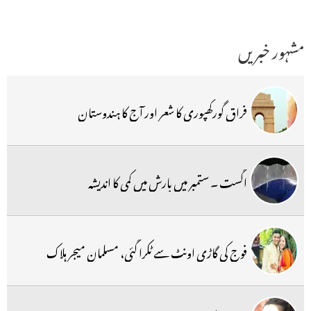
مشہور خبریں
فراق گورکھپوری کا شعر اور آج کا ہندوستان
اگست ۔ ستمبر میں بارش میں کمی کا اندیشہ
فوج کی گاڑی اونٹ سے ٹکرا گئی، مسلمان میجر ہلاک