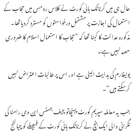
حال ہی میں کرناٹک ہائی کورٹ نے کلاس رومس میں حجاب کے
استعمال کی اجازت پر مشتمل درخواستوں کو مسترد کردیاتھا۔
مذکورہ عدالت کا کہنا تھا کہ ”حجاب کا استعمال اسلام کا ضروری
حصہ نہیں ہے۔
یونیفارم کی ہدایت ائینی ہے اور اس پر طالبات اعتراض نہیں
کرسکتے ہیں“۔
جب یہ معاملہ سپریم کورٹ پہنچاتو چیف جسٹس این وی رامنا کی
نگرانی والی ایک بنچ نے کرناٹک ہائی کورٹ کے فیصلے کو چیالنج