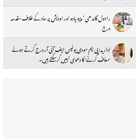
راہول گاندھی ‘ پپو یادو اور اودیش پرساد کے خلاف مقدمہ
درج
اداریہ: پی ایم مودی پولیس ایف آئی آر درج کرتے ہوئے
'معاف کرنے' کا دعوی نہیں کرسکتے ہیں۔