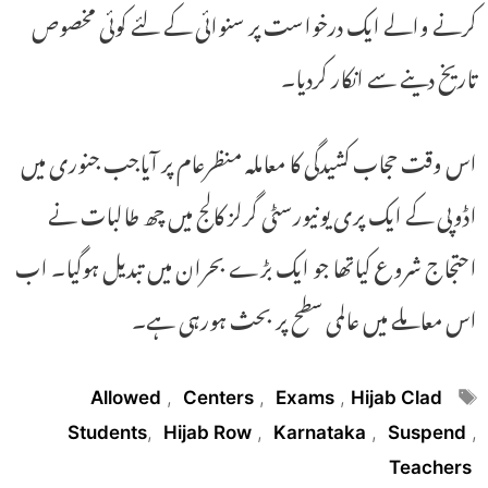
کرنے والے ایک درخواست پر سنوائی کے لئے کوئی مخصوص
تاریخ دینے سے انکار کردیا۔
اس وقت حجاب کشیدگی کا معاملہ منظرعام پر آیاجب جنوری میں
اڈوپی کے ایک پری یونیورسٹی گرلز کالج میں چھ طالبات نے
احتجاج شروع کیاتھا جو ایک بڑے بحران میں تبدیل ہوگیا۔ اب
اس معاملے میں عالمی سطح پر بحث ہورہی ہے۔
Tags
Allowed
,
Centers
,
Exams
,
Hijab Clad
Students
,
Hijab Row
,
Karnataka
,
Suspend
,
Teachers