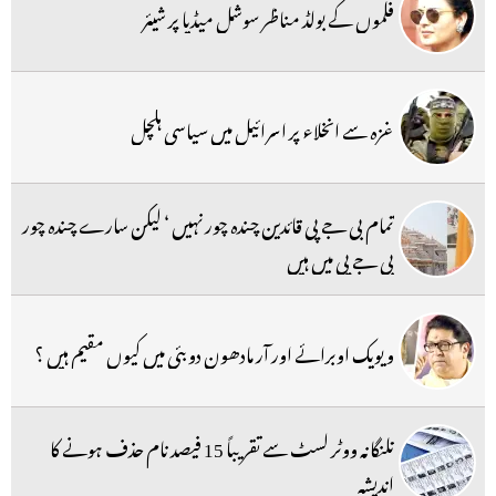
فلموں کے بولڈ مناظر سوشل میڈیا پر شیئر
غزہ سے انخلاء پر اسرائیل میں سیاسی ہلچل
تمام بی جے پی قائدین چندہ چور نہیں ‘ لیکن سارے چندہ چور
بی جے پی میں ہیں
ویویک اوبرائے اور آر مادھون دوبئی میں کیوں مقیم ہیں ؟
تلنگانہ ووٹر لسٹ سے تقریباً 15 فیصد نام حذف ہونے کا
اندیشہ