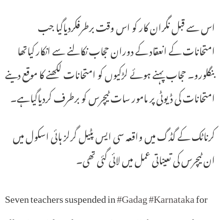
اس سے قبل نگران کار کو اس وقت برطرفکردیاگیا جب
امتحانات کے انعقاد کے دوران حجاب نکالنے سے انکار کیاتھا
بنگلورو۔ حجاب پہنے ہوئے لڑکیوں کو امتحانات لکھنے کا موقع دینے
امتحانات کی ڈیوٹی پر مامور سات ٹیچرس کو برطرف کردیاگیاہے۔
کرناٹک کے گڈگ میں واقعہ سی ایس پٹیل گرلز ہائی اسکول میں
ان ٹیچرس کی تعیناتی عمل میں لائی گئی تھی۔
Seven teachers suspended in
#Gadag
#Karnataka
for