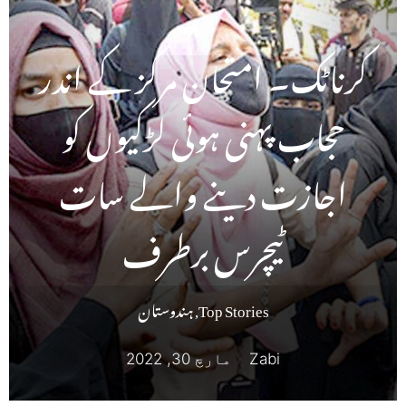
کرناٹک۔ امتحان مرکز کے اندر
حجاب پہنی ہوئی لڑکیوں کو
اجازت دینے والے سات
ٹیچرس برطرف
Top Stories
,
ہندوستان
Zabi
مارچ 30, 2022