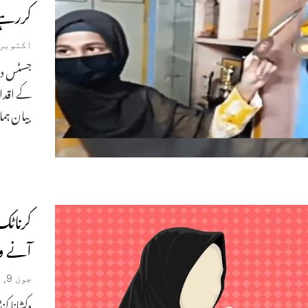
کررہے 
اکتوبر 14, 022
جسٹس دہو
کے اقدار
بیان ہما
کرناٹک
آنے وا
جون 9, 2022
دکشانا کن