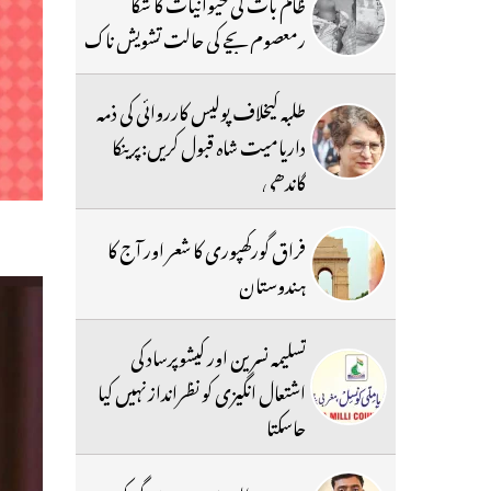
ظالم بات کی حیوانیات کا شکا
رمعصوم بچے کی حالت تشویش ناک
طلبہ کیخلاف پولیس کارروائی کی ذمہ
داریامیت شاہ قبول کریں:پرینکا
گاندھی
فراق گورکھپوری کا شعر اور آج کا
ہندوستان
تسلیمہ نسرین اور کیشوپرساد کی
اشتعال انگیزی کو نظرانداز نہیں کیا
جاسکتا