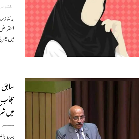
اکتوبر 17, 025
یہ تناز
اعتراض ک
میں چر
سابق ا
حجاب پ
میں شر
ستمبر 12, 2024
ہندو دائ