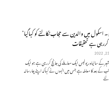
ڈو۔ اسکول میں والدین سے حجاب نکالنے کو کہاگیا‘
کررہی ہے تحقیقات
ہر کے سالیاور پولیس ایک معاملے کی جانچ کررہی ہے جو ایک
انب کے بعد کا معاملہ ہے جس میں انہوں نے کہاکہ اپنے چارسالہ
لئے