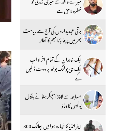
میرے والد سے میری زندگی کو
خطرہ لاحق ہے
برقی عہدیداروں کی آج سے ریاست
بھر میں پرجا باٹا مہم کا آغاز
ایک خاندان کے تمام افراد اب
ایک ہی پولنگ بوتھ پر ووٹ ڈالیں
گے
مساجد سے لاؤڈ اسپیکر ہٹانے بنگال
پولیس کا دباؤ
ایئر انڈیا کا طیارہ ہوا میں اچانک 300