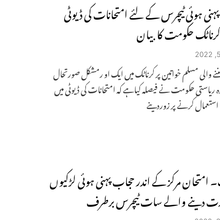
ہنی ہوئی ٹیچرس کے لئے امتحانات کی ڈیوٹی
کرناٹک حکومت کا بیان
نے والی مسلم خواتین پر کرناٹک میں ایک او رمشکل صورتحال
رہ ریاستی حکومت نے فیصلہ کیاہے کہ امتحانات کی ڈیوٹی میں
استعمال کرنے پر زوردینے
۔ امتحان مرکز کے اندر حجاب پہنی ہوئی لڑکیوں
ازت دینے والے سات ٹیچرس برطرف