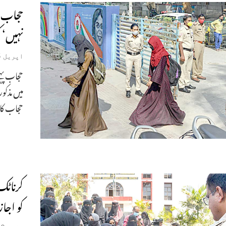
حجاب پ
نہیں‘ 
اپریل 5, 2022
حجاب پہن
میں مذکو
حجاب کا 
کرناٹک
کو اج