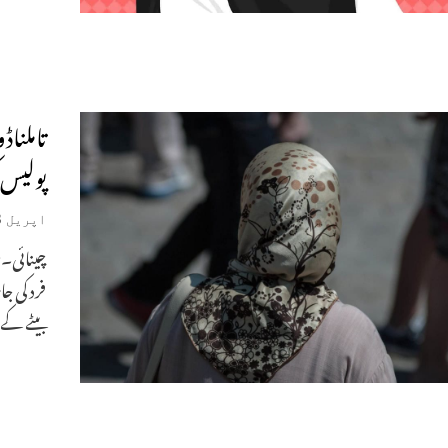
تاملنا
پولیس 
اپریل 23, 2022
چینائی۔ش
فرد کی ج
بیٹے کے 