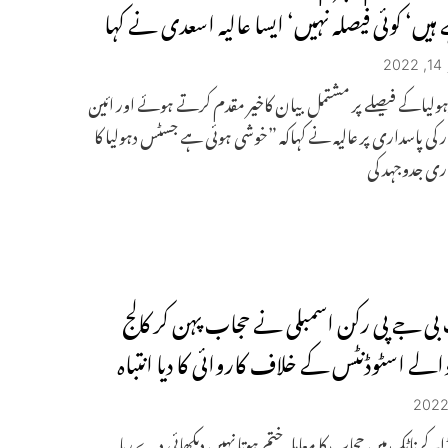
ہیں‘ کوئی فیصلہ نہیں‘ ایسا عالیہ اسعدی نے کہا
2
لیاکے فیصلے پر مشتمل بیان کاخیر مقدم کرتے ہوئے اور ائین
 کی پاسداری پر عالیہ نے کہاکہ ”خوشی ہوئی ہے جسٹس دہولیا کا
ری جدوجہد کی
 بی جے پی رکن اسمبلی نے حجاب پہن کر کالج
لے اسٹوڈنٹس کے خلاف کاروائی کا دیا انتباہ
ڈا۔کرناٹک میں حجاب کا معاملہ ختم ہوتا نہیں دیکھائی دے رہا