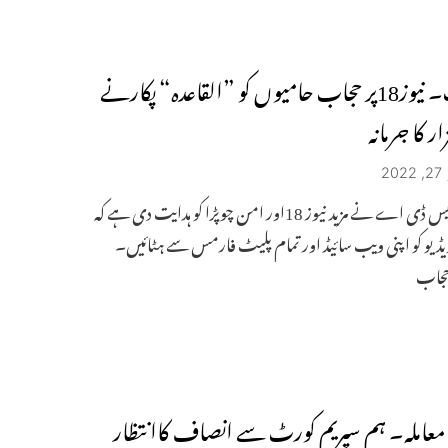
کرناٹک۔ نیوز18پر حجاب حامیوں کو ”القاعدہ“ پکارنے
2
این بی ایس ڈی اے نے مزید نیوز 18اور امن چوپڑا کو ہدایت دی ہے کہ
ڈیو کو اپنی ویب سائیڈ اور تمام پلیٹ فارمس سے ہٹائیں۔
حجاب
عاملہ۔ ہم سپریم کورٹ سے انصاف کاانتظار