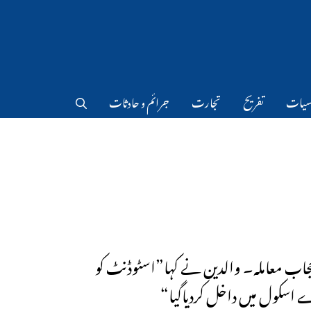
سیات
تفریح
تجارت
جرائم و حادثات
 حجاب معاملہ۔ والدین نے کہا”اسٹوڈنٹ کو
اسکول میں داخل کردیاگیا“