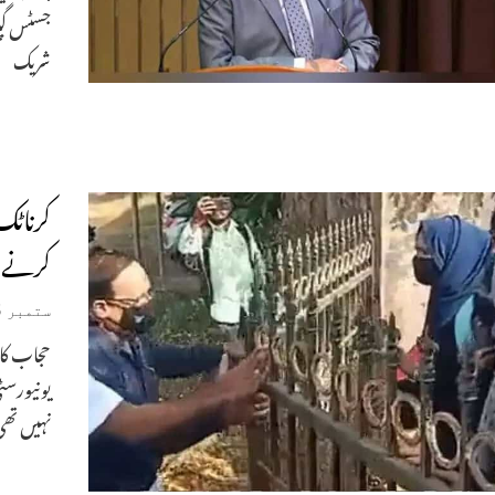
جسٹس گپت
شریک
کرناٹک
کرنے و
ستمبر 5, 2024
یونیورسٹ
نہیں تھی 