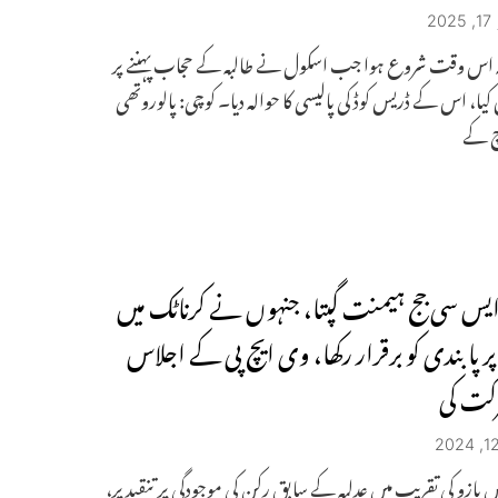
2
عہ اس وقت شروع ہوا جب اسکول نے طالبہ کے حجاب پہننے پر
یا، اس کے ڈریس کوڈ کی پالیسی کا حوالہ دیا۔ کوچی: پالوروتھی
چ کے
یس سی جج ہیمنت گپتا، جنہوں نے کرناٹک میں
ر پابندی کو برقرار رکھا، وی ایچ پی کے اجلاس
کت کی
یں بازو کی تقریب میں عدلیہ کے سابق رکن کی موجودگی پر تنقید پر،