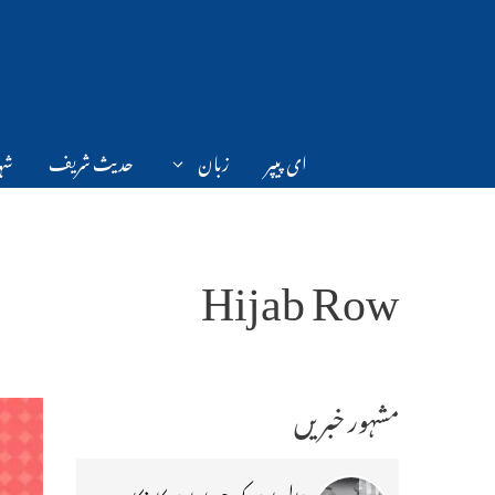
Ski
t
conten
ای پیپر
زبان
حدیث شریف
شہر
Hijab Row
مشہور خبریں