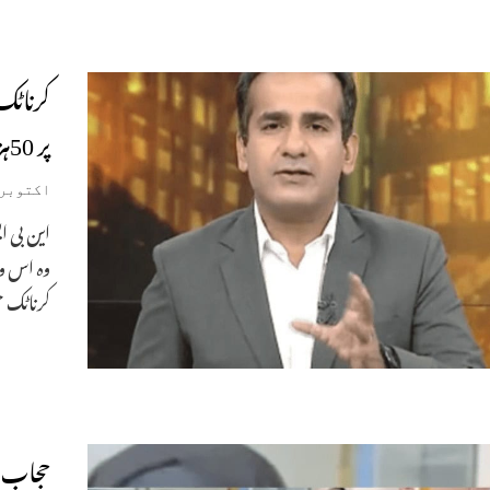
پر 50ہزار کا جرمانہ
اکتوبر 27, 022
وہ اس وی
کرناٹک 
حجاب م