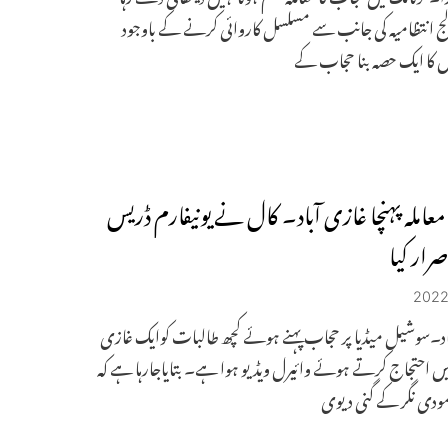
ج انتظامیہ کی جانب سے مسلسل کاروائی کرنے کے باوجود
 کا ایک حصہ بنا حجاب کے
عاملہ پہنچا غازی آباد۔ کال نے یونیفارم ڈریس
اصرار کیا
د۔سوشیل میڈیا پر حجاب پہنے ہوئے کچھ طالبات کوایک غازی
 میں احتجاج کرتے ہوئے وائیرل ویڈیو ہوا ہے۔ بتایاجارہا ہے کہ
 مودی نگر کے گنی دیوی