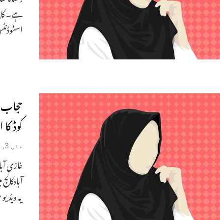
ہے۔ کال
اسٹوڈنٹس
حجاب م
کوڈ کا 
مئی 3, 2022
غازی آبا
آبادکالج
یہ ویڈیو