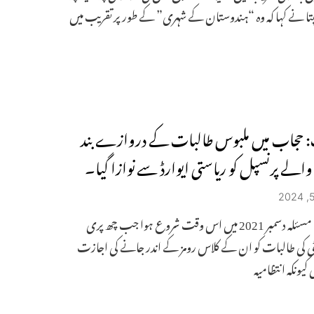
ا نے کہا کہ وہ “ہندوستان کے شہری” کے طور پر تقریب میں
: حجاب میں ملبوس طالبات کے دروازے بند
الے پرنسپل کو ریاستی ایوارڈ سے نوازا گیا۔
حجاب کا مسئلہ دسمبر 2021 میں اس وقت شروع ہوا جب چھ پری
ی کی طالبات کو ان کے کلاس رومز کے اندر جانے کی اجازت
کیونکہ انتظامیہ