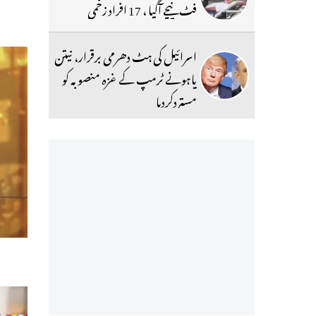
فٹ نیچے آگیا ، 17 افراد زخمی
اسرائیل کی ہٹ دھرمی برقرار، نیتن
یاہونے ٹرمپ کے غزہ منصوبہ کو
مستردکردیا