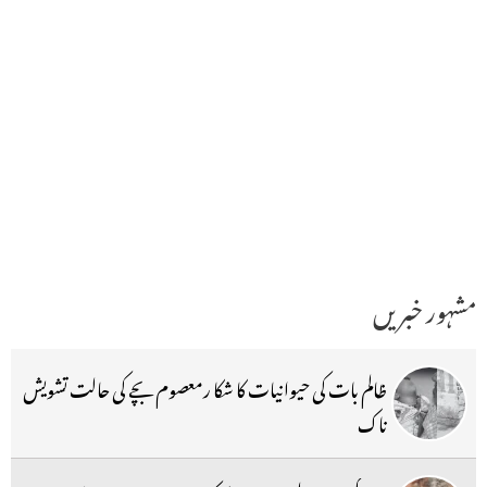
مشہور خبریں
ظالم بات کی حیوانیات کا شکا رمعصوم بچے کی حالت تشویش
ناک