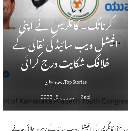
کرناٹک۔ کانگریس نے اپنی
افیشل ویب سائیڈ کی نقالی کے
خلافگ شکایت درج کرائی
Top Stories
,
ہندوستان
Zabi
فروری 5, 2023
ریاستی کانگریس کی افیشل ویب سائیڈ کے نام پر چلائی جانے