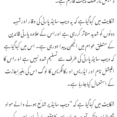
شکایت میں کہاگیاہے کہ یہ ویب سائیڈ پارٹی کی وقار اورشبہہ
دونوں کو شدید متاثر کررہی ہے اوراس کے علاوہ پارٹی قائدین
کے متعلق عوام میں الجھن پیدا ہورہی ہے۔ اس میں کہاگیاہے
کہ ویب سائیڈ پارٹی کی طرف سے تسلیم شدہ نہیں ہے او راس کا
افیشل نام اور ایڈریس او رکانگریس کا لوگ اس کی بغیراجازت
کے استعمال کیاجارہا ہے۔
شکایت میں کہاگیا ہے کہ ”ویب سائیڈ پر شائع ہونے والے مواد
جھوٹا اور ہتک آمیز ہے اور اس کامقصدپارٹی اور اس کے