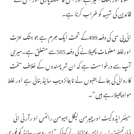
قائدین کی شبہہ کو خراب کرنا ہے۔
ائی پی سی کی دفعہ 499کے تحت ایک جرم ہے جو ہتک عزت
اورغلط معلومات پھیلانے کی دفعہ 505سے متعلق ہے۔میری
آپ سے درخواست ہے کہ ان شر پسندوں کے خلاف سخت
کاروائی کی جائے جنہوں نے ناجائزویب سائیڈ بنائی ہے اور غلط
موادپھیلارہے ہیں“۔
سینئر ایڈوکیٹ اورچیرمن لیگل ہیومن رائٹس او رآر ٹی ائی
ڈپارٹمنٹ اے ایس پوناننا نے کہاکہ ”اس ویب سائیڈ کو فوری