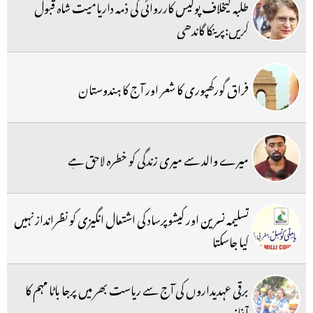
طلبہ کیخلاف پولیس کارروائی کی ذمہ داریامیت شاہ قبول
کریں:پرینکا گاندھی
فراق گورکھپوری کا شعر اور آج کا ہندوستان
میرے والد سے میری زندگی کو خطرہ لاحق ہے
تسلیمہ نسرین اور کیشوپرساد کی اشتعال انگیزی کو نظرانداز نہیں
کیا جاسکتا
برقی عہدیداروں کی آج سے ریاست بھر میں پرجا باٹا مہم کا
آغاز