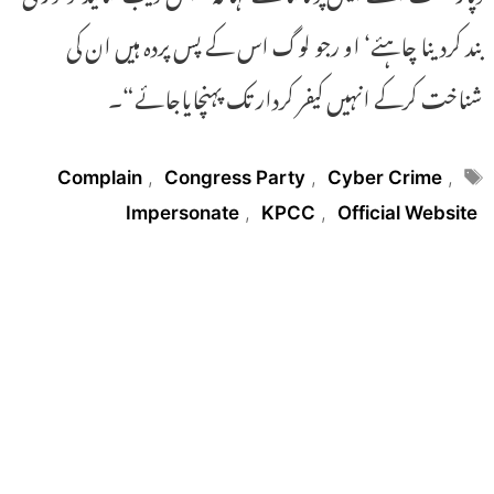
بند کردینا چاہئے‘ او رجو لوگ اس کے پس پردہ ہیں ان کی
شناخت کرکے انہیں کیفر کردار تک پہنچایاجائے“۔
Tags
Complain
,
Congress Party
,
Cyber Crime
,
Impersonate
,
KPCC
,
Official Website