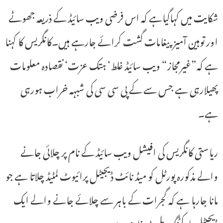
شکایت میں کہاگیاہے کہ اس فرضی ویب سائیڈ کے ذریعہ جھوٹے
اور توہین آمیز پیغامات گشت کرائے جارہے ہیں۔کانگریس کا کہنا
ہے کہ”غیرمجاز“ ویب سائیڈ غلط‘ ہتک عزت‘ نقصادہ معلومات
پھیلارہی ہے جس سے کے پی سی سی کی شبہہ خراب ہورہی
ہے۔
ریاستی کانگریس کی افیشل ویب سائیڈ کے نام پر چلائی جانے
والے مذکورہ پورٹل کو میڈ نائٹ ڈیجیٹل پرائیوٹ لمٹیڈ چلاتا ہے جو
مانا جارہا ہے کہ گجرات کے باہر سے چلائے جانے والے ایک
ڈیجیٹل مارکٹنگ پلیٹ فارم ہے۔