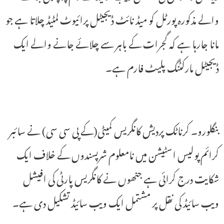
والے مذکورہ پورٹل کو میڈ نائٹ ڈیجیٹل پرائیوٹ لمٹیڈ چلاتا ہے جو
مانا جارہا ہے کہ گجرات کے باہر سے چلائے جانے والے ایک
ڈیجیٹل مارکٹنگ پلیٹ فارم ہے۔
بنگلورو۔ کرناٹک پردیش کانگریس کمیٹی(کے پی سی سی) نے سائبر
کرائم پولیس اسٹیشن میں نامعلوم شرپسندوں کے خلاف ایک
شکایت درج کرائی ہے جنھوں نے کانگریس پارٹی کی افیشل
ویب سائیڈ کی نقل پر مشتمل ایک ویب سائیڈ تشکیل دی ہے۔