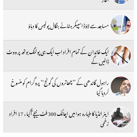
مساجد سے لاؤڈ اسپیکر ہٹانے بنگال پولیس کا دباؤ
ایک خاندان کے تمام افراد اب ایک ہی پولنگ بوتھ پر ووٹ
ڈالیں گے
راہول گاندھی کے ’’چھاتروں کی گونج‘‘ پروگرام کو منسوخ
کردیا گیا
ایئر انڈیا کا طیارہ ہوا میں اچانک 300 فٹ نیچے آگیا ، 17 افراد
زخمی